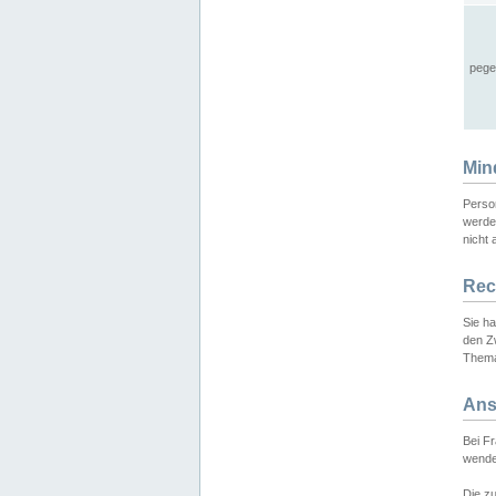
pege
Min
Perso
werde
nicht 
Rec
Sie h
den Z
Thema
Ans
Bei F
wende
Die zu