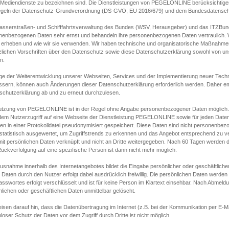
s Mediendienste zu bezeichnen sind. Die Dienstleistungen von PEGELONLINE berücksichtigen
egeln der Datenschutz-Grundverordnung (DS-GVO, EU 2016/679) und dem Bundesdatensc
asserstraßen- und Schifffahrtsverwaltung des Bundes (WSV, Herausgeber) und das ITZBund
nenbezogenen Daten sehr ernst und behandeln ihre personenbezogenen Daten vertraulich. W
 erheben und wie wir sie verwenden. Wir haben technische und organisatorische Maßnahmen g
zlichen Vorschriften über den Datenschutz sowie diese Datenschutzerklärung sowohl von uns
n.
ge der Weiterentwicklung unserer Webseiten, Services und der Implementierung neuer Techn
ssern, können auch Änderungen dieser Datenschutzerklärung erforderlich werden. Daher emp
schutzerklärung ab und zu erneut durchzulesen.
utzung von PEGELONLINE ist in der Regel ohne Angabe personenbezogener Daten möglich.
edem Nutzerzugriff auf eine Webseite der Dienstleistung PEGELONLINE sowie für jeden Dat
en in einer Protokolldatei pseudonymisiert gespeichert. Diese Daten sind nicht personenbez
statistisch ausgewertet, um Zugriffstrends zu erkennen und das Angebot entsprechend zu 
mit persönlichen Daten verknüpft und nicht an Dritte weitergegeben. Nach 60 Tagen werden d
ückverfolgung auf eine spezifische Person ist dann nicht mehr möglich.
Ausnahme innerhalb des Internetangebotes bildet die Eingabe persönlicher oder geschäftlic
 Daten durch den Nutzer erfolgt dabei ausdrücklich freiwillig. Die persönlichen Daten werden
asswortes erfolgt verschlüsselt und ist für keine Person im Klartext einsehbar. Nach Abmel
lichen oder geschäftlichen Daten unmittelbar gelöscht.
isen darauf hin, dass die Datenübertragung im Internet (z.B. bei der Kommunikation per E-Ma
loser Schutz der Daten vor dem Zugriff durch Dritte ist nicht möglich.