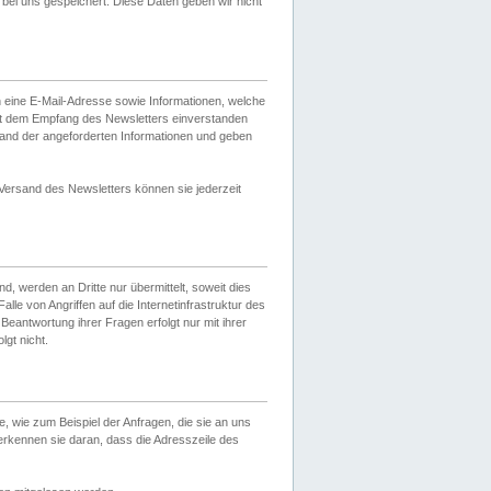
ei uns gespeichert. Diese Daten geben wir nicht
 eine E-Mail-Adresse sowie Informationen, welche
it dem Empfang des Newsletters einverstanden
sand der angeforderten Informationen und geben
 Versand des Newsletters können sie jederzeit
, werden an Dritte nur übermittelt, soweit dies
lle von Angriffen auf die Internetinfrastruktur des
Beantwortung ihrer Fragen erfolgt nur mit ihrer
gt nicht.
, wie zum Beispiel der Anfragen, die sie an uns
erkennen sie daran, dass die Adresszeile des