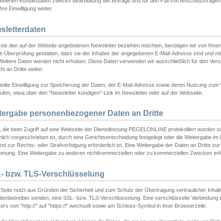
ebenen Kontaktdaten zwecks Bearbeitung der Anfrage und für den Fall von Anschlussfragen b
hre Einwilligung weiter.
sletterdaten
sie den auf der Website angebotenen Newsletter beziehen möchten, benötigen wir von Ihnen
ie Überprüfung gestatten, dass sie der Inhaber der angegebenen E-Mail-Adresse sind und m
 Weitere Daten werden nicht erhoben. Diese Daten verwenden wir ausschließlich für den Ver
cht an Dritte weiter.
teilte Einwilligung zur Speicherung der Daten, der E-Mail-Adresse sowie deren Nutzung zum
ufen, etwa über den "Newsletter kündigen"-Link im Newsletter oder auf der Webseite.
tergabe personenbezogener Daten an Dritte
 die beim Zugriff auf eine Webseite der Dienstleistung PEGELONLINE protokolliert worden sind
lich vorgeschrieben ist, durch eine Gerichtsentscheidung festgelegt oder die Weitergabe im Fa
d zur Rechts- oder Strafverfolgung erforderlich ist. Eine Weitergabe der Daten an Dritte zur 
mmung. Eine Weitergabe zu anderen nichtkommerziellen oder zu kommerziellen Zwecken erfol
- bzw. TLS-Verschlüsselung
Seite nutzt aus Gründen der Sicherheit und zum Schutz der Übertragung vertraulicher Inhalte
eitenbetreiber senden, eine SSL- bzw. TLS-Verschlüsselung. Eine verschlüsselte Verbindung 
rs von "http://" auf "https://" wechselt sowie am Schloss-Symbol in ihrer Browserzeile.