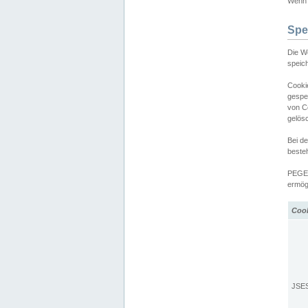
Wenn d
Spe
Die W
speic
Cooki
gespe
von C
gelös
Bei d
beste
PEGEL
ermögl
Coo
JSE