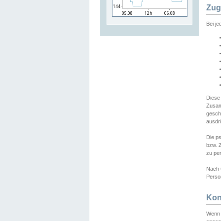
Zug
Bei j
Diese
Zusam
gesch
ausdrü
Die p
bzw. 
zu pe
Nach 
Person
Kon
Wenn 