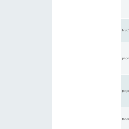
NSC_
pegel
pege
pegel