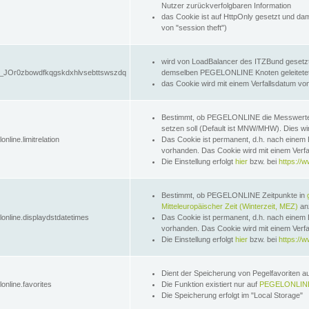
Nutzer zurückverfolgbaren Information
das Cookie ist auf HttpOnly gesetzt und dam
von "session theft")
wird von LoadBalancer des ITZBund gesetzt
JOr0zbowdfkqgskdxhlvsebttswszdq
demselben PEGELONLINE Knoten geleitetet w
das Cookie wird mit einem Verfallsdatum vo
Bestimmt, ob PEGELONLINE die Messwer
setzen soll (Default ist MNW/MHW). Dies wirk
online.limitrelation
Das Cookie ist permanent, d.h. nach einem 
vorhanden. Das Cookie wird mit einem Verfa
Die Einstellung erfolgt
hier
bzw. bei
https://w
Bestimmt, ob PEGELONLINE Zeitpunkte in
Mitteleuropäischer Zeit (Winterzeit, MEZ)
anz
lonline.displaydstdatetimes
Das Cookie ist permanent, d.h. nach einem 
vorhanden. Das Cookie wird mit einem Verfa
Die Einstellung erfolgt
hier
bzw. bei
https://w
Dient der Speicherung von Pegelfavoriten 
online.favorites
Die Funktion existiert nur auf
PEGELONLINE
Die Speicherung erfolgt im "Local Storage"