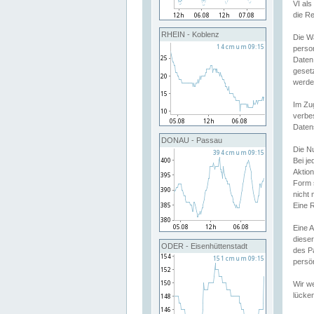
VI al
die R
RHEIN - Koblenz
Die W
perso
Daten
geset
werde
Im Zu
verbe
Daten
DONAU - Passau
Die N
Bei j
Aktion
Form 
nicht 
Eine R
Eine 
dieser
ODER - Eisenhüttenstadt
des P
persön
Wir we
lücken