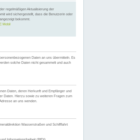
 der regelmäßigen Aktualisierung der
omit wird sichergestellt, dass die Benutzerin oder
 angezeigt bekommt.
 Mobil
 personenbezogenen Daten an uns übermitteln. Es
werden solche Daten nicht gesammelt und auch
ogenen Daten, deren Herkunft und Empfänger und
er Daten. Hierzu sowie zu weiteren Fragen zum
 Adresse an uns wenden.
neraldirektion Wasserstraßen und Schifffahrt
nd Informationsfreiheit (BfDI).