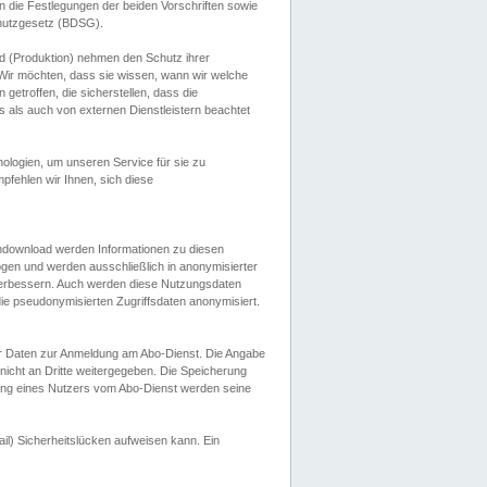
 die Festlegungen der beiden Vorschriften sowie
hutzgesetz (BDSG).
 (Produktion) nehmen den Schutz ihrer
ir möchten, dass sie wissen, wann wir welche
etroffen, die sicherstellen, dass die
 als auch von externen Dienstleistern beachtet
ologien, um unseren Service für sie zu
fehlen wir Ihnen, sich diese
endownload werden Informationen zu diesen
ogen und werden ausschließlich in anonymisierter
verbessern. Auch werden diese Nutzungsdaten
ie pseudonymisierten Zugriffsdaten anonymisiert.
her Daten zur Anmeldung am Abo-Dienst. Die Angabe
 nicht an Dritte weitergegeben. Die Speicherung
dung eines Nutzers vom Abo-Dienst werden seine
il) Sicherheitslücken aufweisen kann. Ein