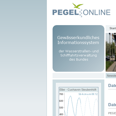
Start
Newsle
Dat
Elbe - Cuxhaven Steubenhöft
Dat
PEGEL