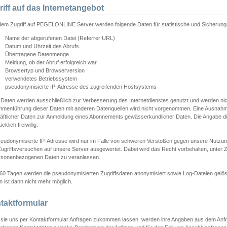
riff auf das Internetangebot
edem Zugriff auf PEGELONLINE Server werden folgende Daten für statistische und Sicherun
Name der abgerufenen Datei (Referrer URL)
Datum und Uhrzeit des Abrufs
Übertragene Datenmenge
Meldung, ob der Abruf erfolgreich war
Browsertyp und Browserversion
verwendetes Betriebssystem
pseudonymisierte IP-Adresse des zugreifenden Hostsystems
 Daten werden ausschließlich zur Verbesserung des Internetdienstes genutzt und werden ni
menführung dieser Daten mit anderen Datenquellen wird nicht vorgenommen. Eine Ausnahme 
äftlicher Daten zur Anmeldung eines Abonnements gewässerkundlicher Daten. Die Angabe die
cklich freiwillig.
seudonymisierte IP-Adresse wird nur im Falle von schweren Verstößen gegen unsere Nutzun
Zugriffsversuchen auf unsere Server ausgewertet. Dabei wird das Recht vorbehalten, unter Z
rsonenbezogenen Daten zu veranlassen.
60 Tagen werden die pseudonymisierten Zugriffsdaten anonymisiert sowie Log-Dateien gelösc
 ist dann nicht mehr möglich.
taktformular
sie uns per Kontaktformular Anfragen zukommen lassen, werden ihre Angaben aus dem Anfrag