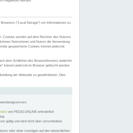
tten mitgelesen werden.
Browsers ("Local Storage") um Informationen zu
n. Cookies werden auf dem Rechner des Nutzers
 können Nutzerinnen und Nutzer die Verwendung
ereits gespeicherte Cookies können jederzeit
nach dem Schließen des Browserfensters weiterhin
e" können jederzeit im Browser gelöscht werden.
stellung der Webseite zu gewährleisten. Dies
Anwendungsservers
reich
von PEGELONLINE erforderlich
zung
rver gültig und wird nicht über verschiedene
utzers oder einer sonstigen auf den tatsächlichen