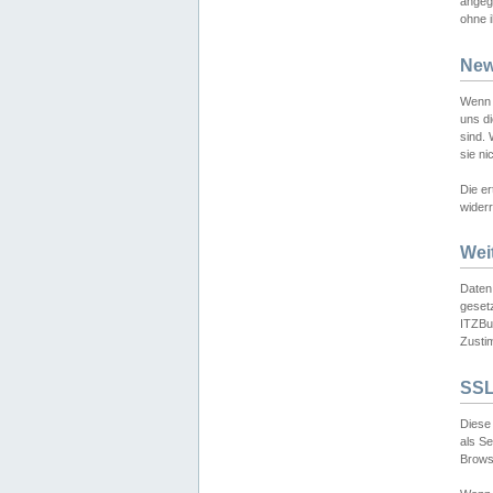
angeg
ohne i
New
Wenn 
uns d
sind.
sie ni
Die er
widerr
Wei
Daten,
gesetz
ITZBun
Zusti
SSL
Diese 
als S
Browse