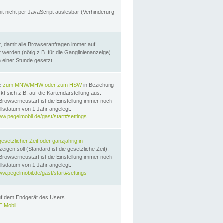
it nicht per JavaScript auslesbar (Verhinderung
, damit alle Browseranfragen immer auf
erden (nötig z.B. für die Ganglinienanzeige)
n einer Stunde gesetzt
te
zum MNW/MHW oder zum HSW
in Beziehung
t sich z.B. auf die Kartendarstellung aus.
Browserneustart ist die Einstellung immer noch
llsdatum von 1 Jahr angelegt.
ww.pegelmobil.de/gast/start#settings
gesetzlicher Zeit oder ganzjährig in
eigen soll (Standard ist die gesetzliche Zeit).
Browserneustart ist die Einstellung immer noch
llsdatum von 1 Jahr angelegt.
ww.pegelmobil.de/gast/start#settings
auf dem Endgerät des Users
 Mobil