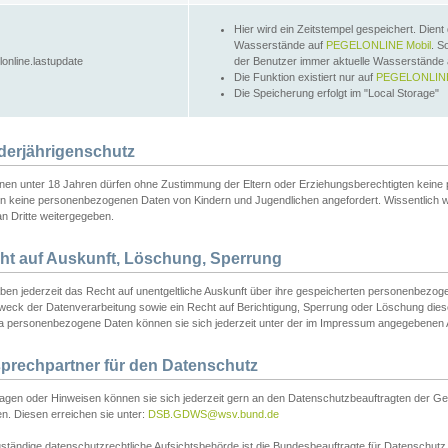
Hier wird ein Zeitstempel gespeichert. Dient
Wasserstände auf
PEGELONLINE Mobil
. S
lonline.lastupdate
der Benutzer immer aktuelle Wasserstände
Die Funktion existiert nur auf
PEGELONLINE
Die Speicherung erfolgt im "Local Storage"
derjährigenschutz
nen unter 18 Jahren dürfen ohne Zustimmung der Eltern oder Erziehungsberechtigten keine
n keine personenbezogenen Daten von Kindern und Jugendlichen angefordert. Wissentlich 
an Dritte weitergegeben.
ht auf Auskunft, Löschung, Sperrung
aben jederzeit das Recht auf unentgeltliche Auskunft über ihre gespeicherten personenbez
weck der Datenverarbeitung sowie ein Recht auf Berichtigung, Sperrung oder Löschung dies
 personenbezogene Daten können sie sich jederzeit unter der im Impressum angegebenen
prechpartner für den Datenschutz
ragen oder Hinweisen können sie sich jederzeit gern an den Datenschutzbeauftragten der Ge
n. Diesen erreichen sie unter:
DSB.GDWS@wsv.bund.de
ständige datenschutzrechtliche Aufsichtsbehörde ist die Bundesbeauftragte für Datenschutz u