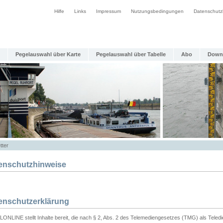
Hilfe
Links
Impressum
Nutzungsbedingungen
Datenschutz
Pegelauswahl über Karte
Pegelauswahl über Tabelle
Abo
Down
tter
enschutzhinweise
enschutzerklärung
ONLINE stellt Inhalte bereit, die nach § 2, Abs. 2 des Telemediengesetzes (TMG) als Teled