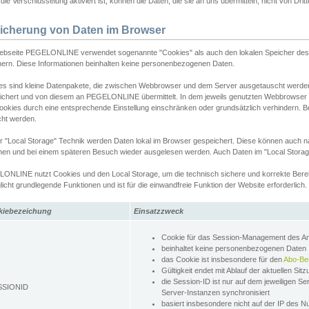
ie Verschlüsselung aktiviert ist, können die Daten, die sie an uns übermitteln, nicht von Dri
icherung von Daten im Browser
ebseite PEGELONLINE verwendet sogenannte "Cookies" als auch den lokalen Speicher des 
hern. Diese Informationen beinhalten keine personenbezogenen Daten.
es sind kleine Datenpakete, die zwischen Webbrowser und dem Server ausgetauscht werde
ichert und von diesem an PEGELONLINE übermittelt. In dem jeweils genutzten Webbrowser
ookies durch eine entsprechende Einstellung einschränken oder grundsätzlich verhindern. B
cht werden.
er "Local Storage" Technik werden Daten lokal im Browser gespeichert. Diese können auch 
hen und bei einem späteren Besuch wieder ausgelesen werden. Auch Daten im "Local Storag
ONLINE nutzt Cookies und den Local Storage, um die technisch sichere und korrekte Bereit
icht grundlegende Funktionen und ist für die einwandfreie Funktion der Website erforderlich.
kiebezeichung
Einsatzzweck
Cookie für das Session-Management des 
beinhaltet keine personenbezogenen Daten
das Cookie ist insbesondere für den
Abo-Be
Gültigkeit endet mit Ablauf der aktuellen Sit
die Session-ID ist nur auf dem jeweiligen Se
SSIONID
Server-Instanzen synchronisiert
basiert insbesondere nicht auf der IP des N