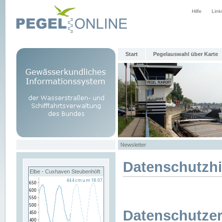
Hilfe
Link
Start
Pegelauswahl über Karte
Newsletter
Datenschutzh
Elbe - Cuxhaven Steubenhöft
Datenschutzer