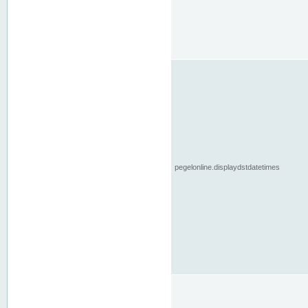
pegelonline.displaydstdatetimes