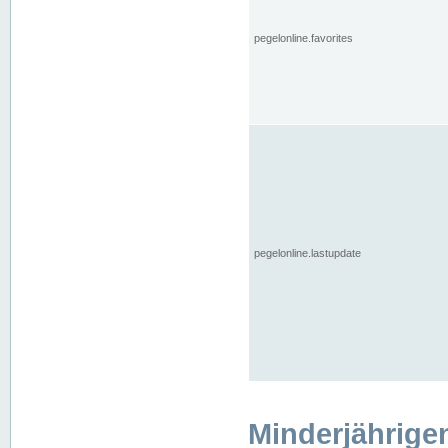
pegelonline.favorites
pegelonline.lastupdate
Minderjährige