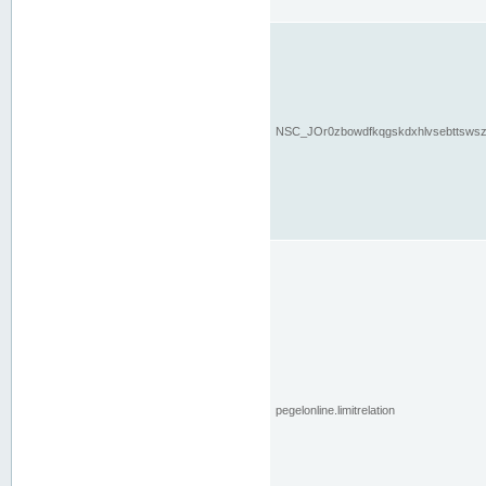
NSC_JOr0zbowdfkqgskdxhlvsebttsws
pegelonline.limitrelation