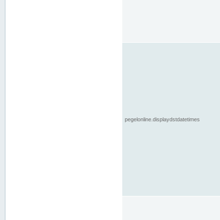
pegelonline.displaydstdatetimes