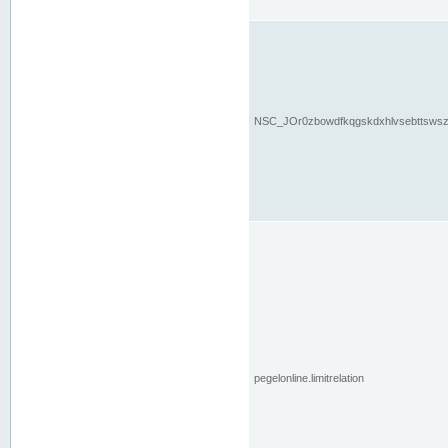
NSC_JOr0zbowdfkqgskdxhlvsebttsws
pegelonline.limitrelation