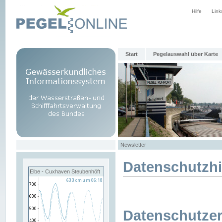
Hilfe
Link
Start
Pegelauswahl über Karte
Newsletter
Datenschutzh
Elbe - Cuxhaven Steubenhöft
Datenschutzer