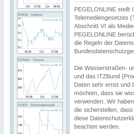
PEGELONLINE stellt Inh
RHEIN - Koblenz
Telemediengesetzes (
Abschnitt VI als Medie
PEGELONLINE berücksi
die Regeln der Date
Bundesdatenschutzge
DONAU - Passau
Die Wasserstraßen- u
und das ITZBund (Pro
Daten sehr ernst und 
möchten, dass sie wis
verwenden. Wir haben
ODER - Eisenhüttenstadt
die sicherstellen, das
diese Datenschutzerkl
beachtet werden.