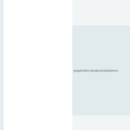
pegelonline.displaydstdatetimes