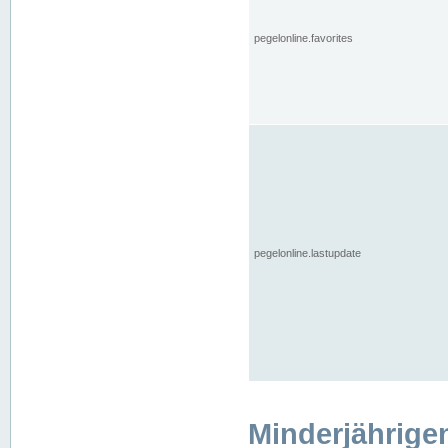
pegelonline.favorites
pegelonline.lastupdate
Minderjährige