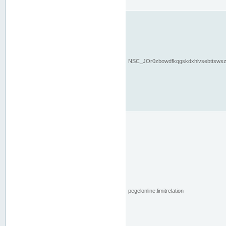
NSC_JOr0zbowdfkqgskdxhlvsebttsws
pegelonline.limitrelation