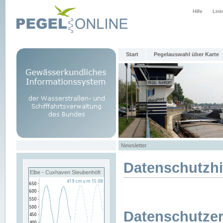
Hilfe
Link
Start
Pegelauswahl über Karte
Newsletter
Datenschutzh
Elbe - Cuxhaven Steubenhöft
Datenschutzer