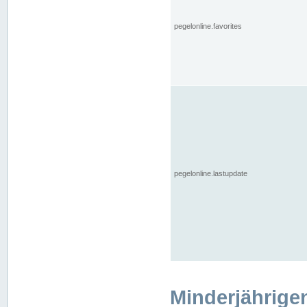
pegelonline.favorites
pegelonline.lastupdate
Minderjährige