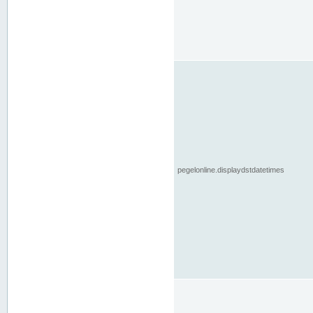
pegelonline.displaydstdatetimes