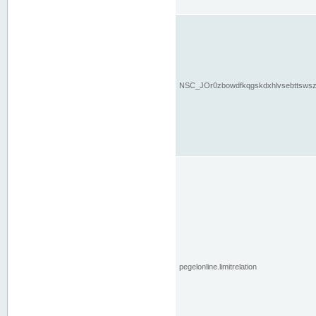
NSC_JOr0zbowdfkqgskdxhlvsebttsws
pegelonline.limitrelation