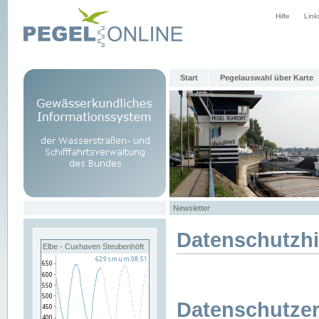
Hilfe
Link
Start
Pegelauswahl über Karte
Newsletter
Datenschutzh
Elbe - Cuxhaven Steubenhöft
Datenschutzer