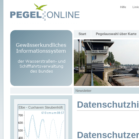
Hilfe
Link
Start
Pegelauswahl über Karte
Newsletter
Datenschutzh
Elbe - Cuxhaven Steubenhöft
Datenschutzer