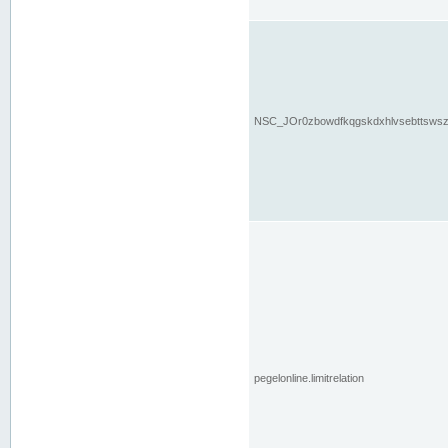
NSC_JOr0zbowdfkqgskdxhlvsebttsws
pegelonline.limitrelation