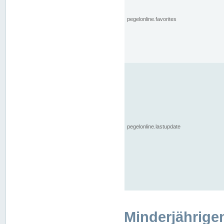
pegelonline.favorites
pegelonline.lastupdate
Minderjährige