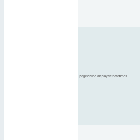
pegelonline.displaydstdatetimes