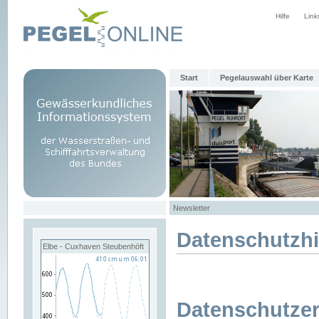
Hilfe
Link
Start
Pegelauswahl über Karte
Newsletter
Datenschutzh
Elbe - Cuxhaven Steubenhöft
Datenschutzer