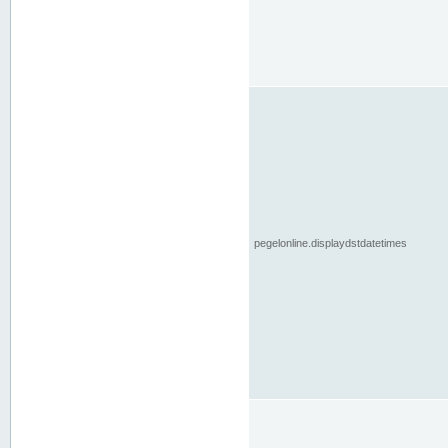
pegelonline.displaydstdatetimes