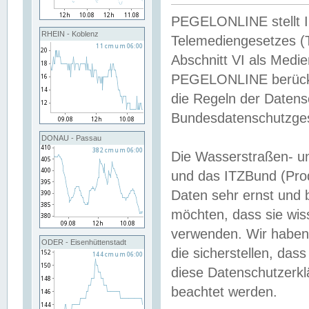
PEGELONLINE stellt Inh
RHEIN - Koblenz
Telemediengesetzes (
Abschnitt VI als Medie
PEGELONLINE berücksi
die Regeln der Date
Bundesdatenschutzge
DONAU - Passau
Die Wasserstraßen- u
und das ITZBund (Pro
Daten sehr ernst und 
möchten, dass sie wis
verwenden. Wir haben
ODER - Eisenhüttenstadt
die sicherstellen, das
diese Datenschutzerkl
beachtet werden.