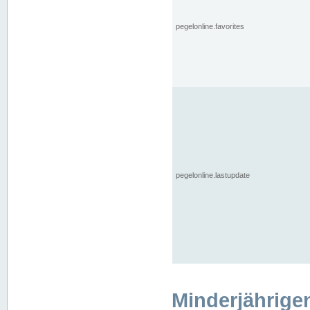
pegelonline.favorites
pegelonline.lastupdate
Minderjährige