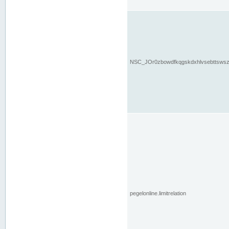
NSC_JOr0zbowdfkqgskdxhlvsebttsws
pegelonline.limitrelation