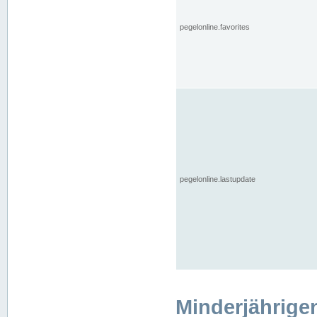
pegelonline.favorites
pegelonline.lastupdate
Minderjährige