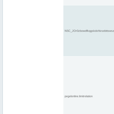
NSC_JOr0zbowdfkqgskdxhlvsebttsws
pegelonline.limitrelation