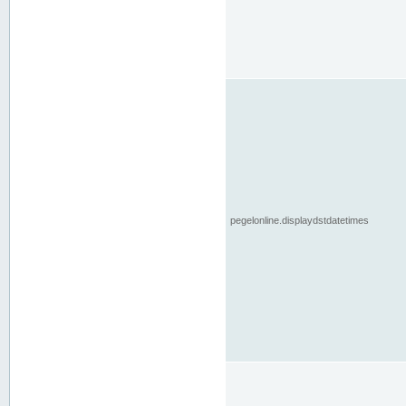
pegelonline.displaydstdatetimes