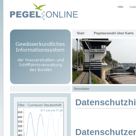
Hilfe
Link
Start
Pegelauswahl über Karte
Newsletter
Datenschutzh
Elbe - Cuxhaven Steubenhöft
Datenschutzer