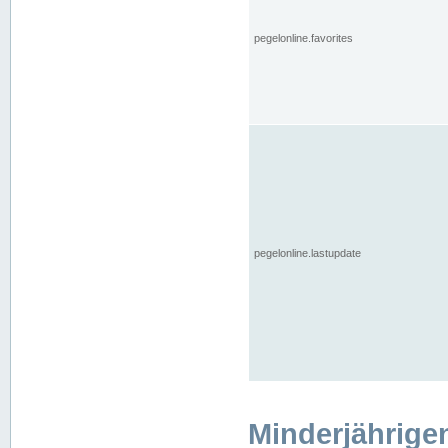
pegelonline.favorites
pegelonline.lastupdate
Minderjährige