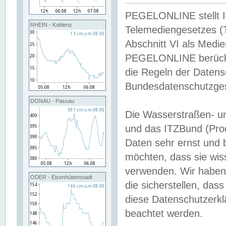
PEGELONLINE stellt Inh
RHEIN - Koblenz
Telemediengesetzes (
Abschnitt VI als Medie
PEGELONLINE berücksi
die Regeln der Date
Bundesdatenschutzge
DONAU - Passau
Die Wasserstraßen- u
und das ITZBund (Pro
Daten sehr ernst und 
möchten, dass sie wis
verwenden. Wir haben
ODER - Eisenhüttenstadt
die sicherstellen, das
diese Datenschutzerkl
beachtet werden.