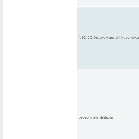
NSC_JOr0zbowdfkqgskdxhlvsebttsws
pegelonline.limitrelation