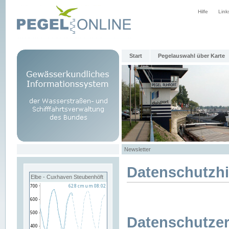
Hilfe
Link
Start
Pegelauswahl über Karte
Newsletter
Datenschutzh
Elbe - Cuxhaven Steubenhöft
Datenschutzer