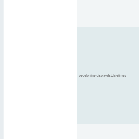
pegelonline.displaydstdatetimes