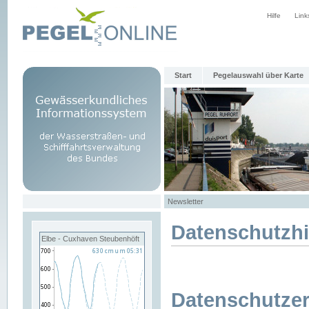
Hilfe
Link
Start
Pegelauswahl über Karte
Newsletter
Datenschutzh
Elbe - Cuxhaven Steubenhöft
Datenschutzer