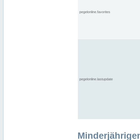
pegelonline.favorites
pegelonline.lastupdate
Minderjährige