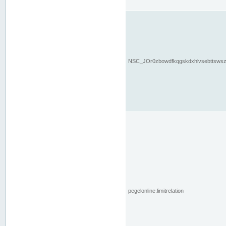
NSC_JOr0zbowdfkqgskdxhlvsebttsws
pegelonline.limitrelation