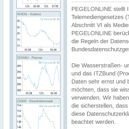
PEGELONLINE stellt Inh
RHEIN - Koblenz
Telemediengesetzes (
Abschnitt VI als Medie
PEGELONLINE berücksi
die Regeln der Date
Bundesdatenschutzge
DONAU - Passau
Die Wasserstraßen- u
und das ITZBund (Pro
Daten sehr ernst und 
möchten, dass sie wis
verwenden. Wir haben
ODER - Eisenhüttenstadt
die sicherstellen, das
diese Datenschutzerkl
beachtet werden.