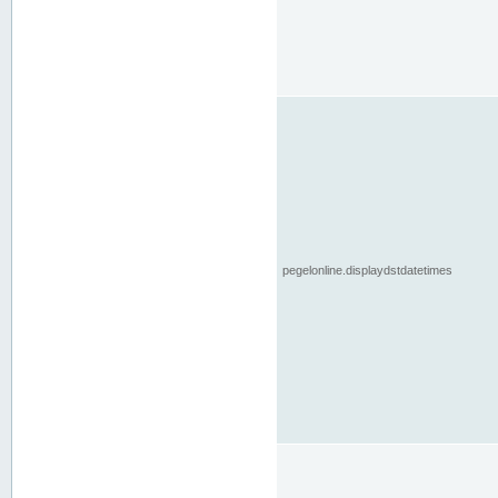
pegelonline.displaydstdatetimes