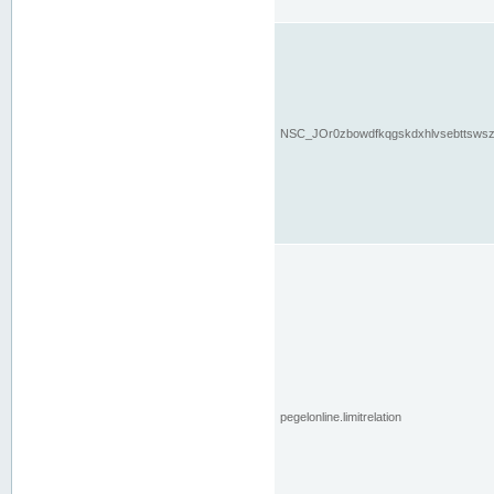
NSC_JOr0zbowdfkqgskdxhlvsebttsws
pegelonline.limitrelation