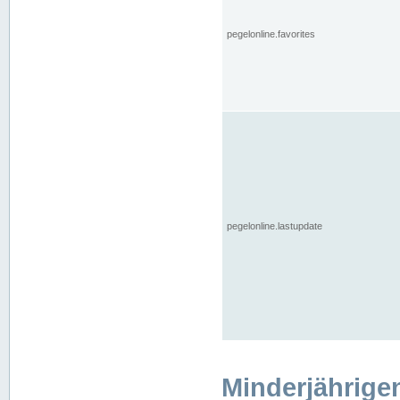
pegelonline.favorites
pegelonline.lastupdate
Minderjährige