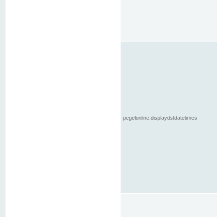
pegelonline.displaydstdatetimes