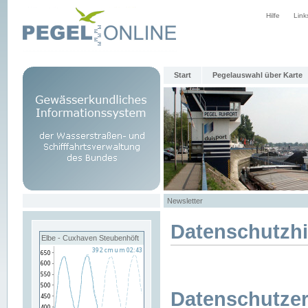
Hilfe
Link
Start
Pegelauswahl über Karte
Newsletter
Datenschutzh
Elbe - Cuxhaven Steubenhöft
Datenschutzer