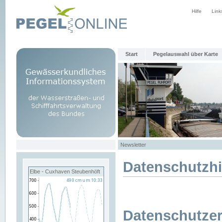
Hilfe
Link
Start
Pegelauswahl über Karte
Newsletter
Datenschutzh
Elbe - Cuxhaven Steubenhöft
Datenschutzer