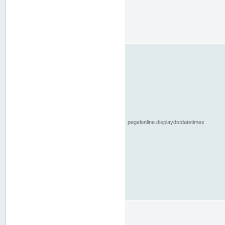
pegelonline.displaydstdatetimes