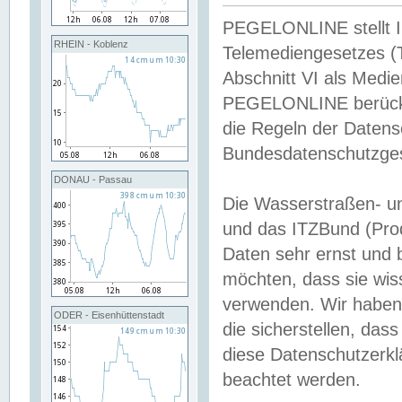
PEGELONLINE stellt Inh
RHEIN - Koblenz
Telemediengesetzes (
Abschnitt VI als Medie
PEGELONLINE berücksi
die Regeln der Date
Bundesdatenschutzge
DONAU - Passau
Die Wasserstraßen- u
und das ITZBund (Pro
Daten sehr ernst und 
möchten, dass sie wis
verwenden. Wir haben
ODER - Eisenhüttenstadt
die sicherstellen, das
diese Datenschutzerkl
beachtet werden.