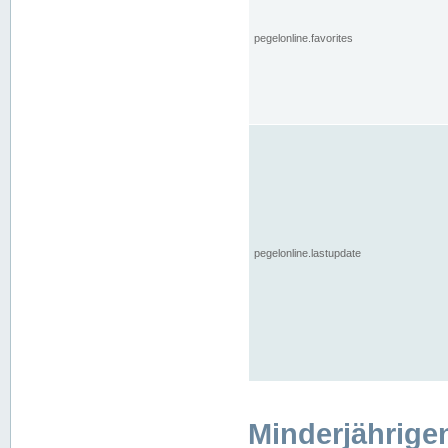
pegelonline.favorites
pegelonline.lastupdate
Minderjährige