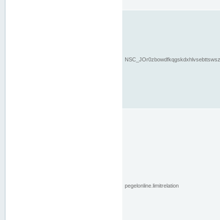
NSC_JOr0zbowdfkqgskdxhlvsebttsws
pegelonline.limitrelation