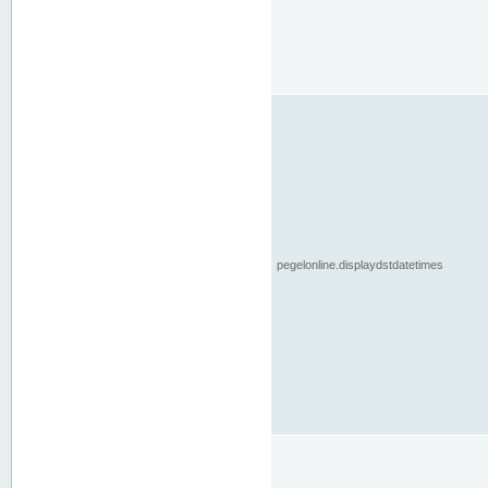
pegelonline.displaydstdatetimes