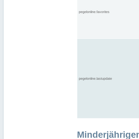
pegelonline.favorites
pegelonline.lastupdate
Minderjährige