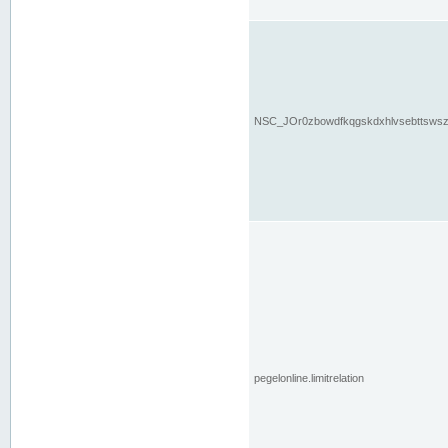
NSC_JOr0zbowdfkqgskdxhlvsebttsws
pegelonline.limitrelation