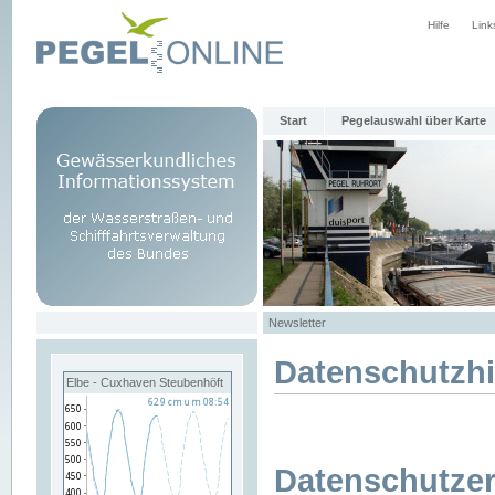
Hilfe
Link
Start
Pegelauswahl über Karte
Newsletter
Datenschutzh
Elbe - Cuxhaven Steubenhöft
Datenschutzer