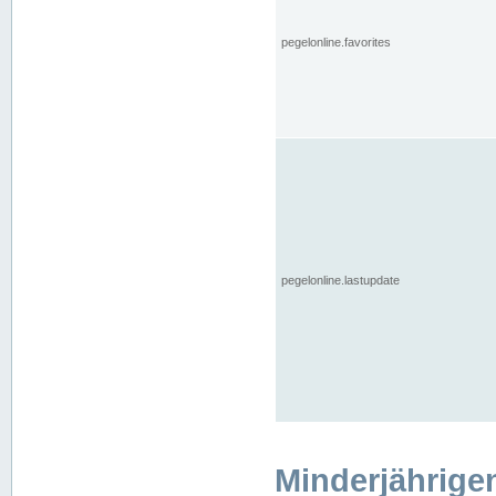
pegelonline.favorites
pegelonline.lastupdate
Minderjährige