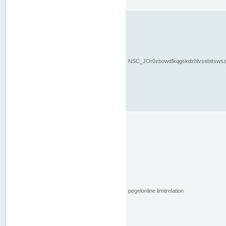
NSC_JOr0zbowdfkqgskdxhlvsebttsws
pegelonline.limitrelation