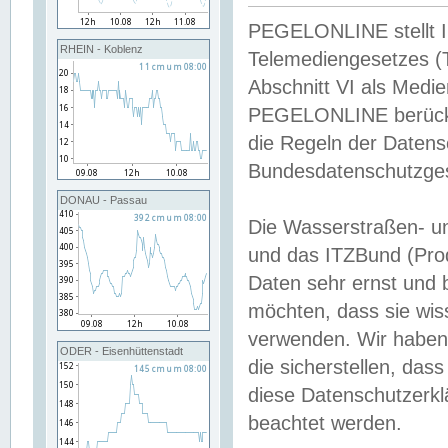
PEGELONLINE stellt Inh
RHEIN - Koblenz
Telemediengesetzes (
Abschnitt VI als Medie
PEGELONLINE berücksi
die Regeln der Date
Bundesdatenschutzge
DONAU - Passau
Die Wasserstraßen- u
und das ITZBund (Pro
Daten sehr ernst und 
möchten, dass sie wis
verwenden. Wir haben
ODER - Eisenhüttenstadt
die sicherstellen, das
diese Datenschutzerkl
beachtet werden.