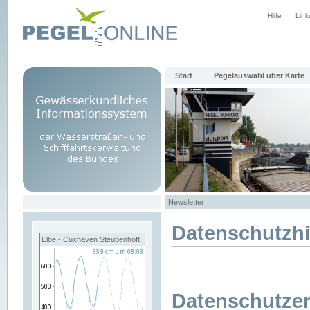
Hilfe
Link
Start
Pegelauswahl über Karte
Newsletter
Datenschutzh
Elbe - Cuxhaven Steubenhöft
Datenschutzer