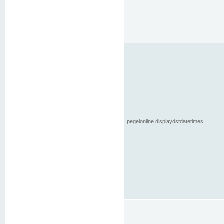
pegelonline.displaydstdatetimes