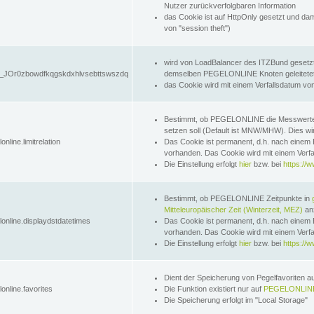
Nutzer zurückverfolgbaren Information
das Cookie ist auf HttpOnly gesetzt und dam
von "session theft")
wird von LoadBalancer des ITZBund gesetzt
JOr0zbowdfkqgskdxhlvsebttswszdq
demselben PEGELONLINE Knoten geleitetet w
das Cookie wird mit einem Verfallsdatum vo
Bestimmt, ob PEGELONLINE die Messwer
setzen soll (Default ist MNW/MHW). Dies wirk
online.limitrelation
Das Cookie ist permanent, d.h. nach einem 
vorhanden. Das Cookie wird mit einem Verfa
Die Einstellung erfolgt
hier
bzw. bei
https://w
Bestimmt, ob PEGELONLINE Zeitpunkte in
Mitteleuropäischer Zeit (Winterzeit, MEZ)
anz
lonline.displaydstdatetimes
Das Cookie ist permanent, d.h. nach einem 
vorhanden. Das Cookie wird mit einem Verfa
Die Einstellung erfolgt
hier
bzw. bei
https://w
Dient der Speicherung von Pegelfavoriten 
online.favorites
Die Funktion existiert nur auf
PEGELONLINE
Die Speicherung erfolgt im "Local Storage"