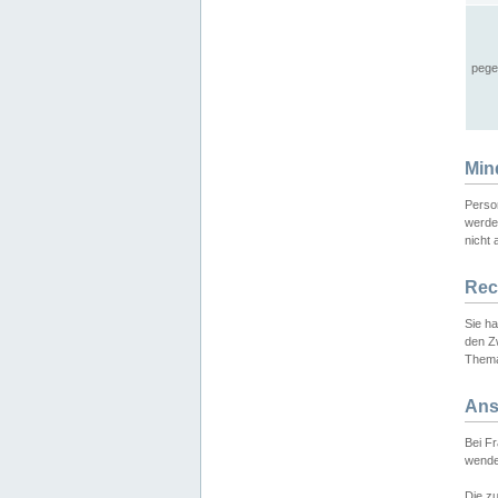
pege
Min
Perso
werde
nicht 
Rec
Sie h
den Z
Thema
Ans
Bei F
wende
Die zu