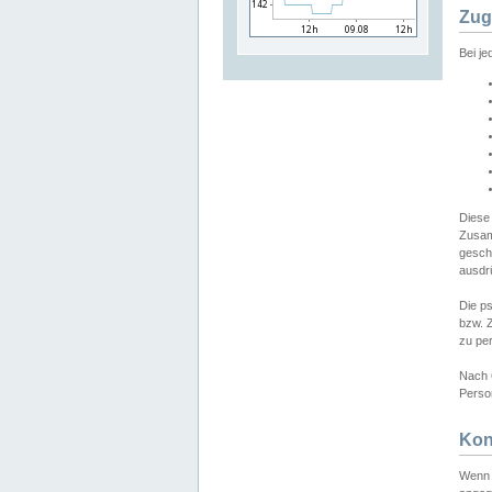
Zug
Bei j
Diese
Zusam
gesch
ausdrü
Die p
bzw. 
zu pe
Nach 
Person
Kon
Wenn 