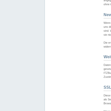
angeg
ohne i
New
Wenn 
uns d
sind.
sie ni
Die er
widerr
Wei
Daten,
gesetz
ITZBun
Zusti
SSL
Diese 
als S
Browse