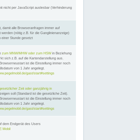
it nicht per JavaScript auslesbar (Verhinderung
, damit alle Browseranfragen immer auf
erden (nötig z.B. für die Ganglinienanzeige)
n einer Stunde gesetzt
te
zum MNW/MHW oder zum HSW
in Beziehung
t sich z.B. auf die Kartendarstellung aus.
Browserneustart ist die Einstellung immer noch
llsdatum von 1 Jahr angelegt.
ww.pegelmobil.de/gast/start#settings
gesetzlicher Zeit oder ganzjährig in
eigen soll (Standard ist die gesetzliche Zeit).
Browserneustart ist die Einstellung immer noch
llsdatum von 1 Jahr angelegt.
ww.pegelmobil.de/gast/start#settings
auf dem Endgerät des Users
 Mobil