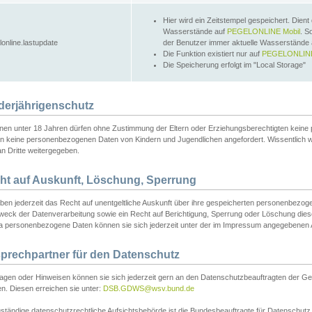
Hier wird ein Zeitstempel gespeichert. Dient
Wasserstände auf
PEGELONLINE Mobil
. S
lonline.lastupdate
der Benutzer immer aktuelle Wasserstände
Die Funktion existiert nur auf
PEGELONLINE
Die Speicherung erfolgt im "Local Storage"
derjährigenschutz
nen unter 18 Jahren dürfen ohne Zustimmung der Eltern oder Erziehungsberechtigten keine
n keine personenbezogenen Daten von Kindern und Jugendlichen angefordert. Wissentlich 
an Dritte weitergegeben.
ht auf Auskunft, Löschung, Sperrung
aben jederzeit das Recht auf unentgeltliche Auskunft über ihre gespeicherten personenbez
weck der Datenverarbeitung sowie ein Recht auf Berichtigung, Sperrung oder Löschung dies
 personenbezogene Daten können sie sich jederzeit unter der im Impressum angegebenen
prechpartner für den Datenschutz
ragen oder Hinweisen können sie sich jederzeit gern an den Datenschutzbeauftragten der Ge
n. Diesen erreichen sie unter:
DSB.GDWS@wsv.bund.de
ständige datenschutzrechtliche Aufsichtsbehörde ist die Bundesbeauftragte für Datenschutz u