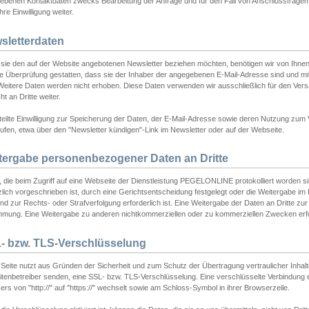
ebenen Kontaktdaten zwecks Bearbeitung der Anfrage und für den Fall von Anschlussfragen b
hre Einwilligung weiter.
sletterdaten
sie den auf der Website angebotenen Newsletter beziehen möchten, benötigen wir von Ihnen
ie Überprüfung gestatten, dass sie der Inhaber der angegebenen E-Mail-Adresse sind und m
 Weitere Daten werden nicht erhoben. Diese Daten verwenden wir ausschließlich für den Ver
cht an Dritte weiter.
teilte Einwilligung zur Speicherung der Daten, der E-Mail-Adresse sowie deren Nutzung zum
ufen, etwa über den "Newsletter kündigen"-Link im Newsletter oder auf der Webseite.
tergabe personenbezogener Daten an Dritte
 die beim Zugriff auf eine Webseite der Dienstleistung PEGELONLINE protokolliert worden sind
lich vorgeschrieben ist, durch eine Gerichtsentscheidung festgelegt oder die Weitergabe im Fa
d zur Rechts- oder Strafverfolgung erforderlich ist. Eine Weitergabe der Daten an Dritte zur 
mmung. Eine Weitergabe zu anderen nichtkommerziellen oder zu kommerziellen Zwecken erfol
- bzw. TLS-Verschlüsselung
Seite nutzt aus Gründen der Sicherheit und zum Schutz der Übertragung vertraulicher Inhalte
eitenbetreiber senden, eine SSL- bzw. TLS-Verschlüsselung. Eine verschlüsselte Verbindung 
rs von "http://" auf "https://" wechselt sowie am Schloss-Symbol in ihrer Browserzeile.