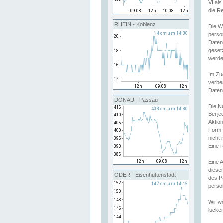
VI al
die R
RHEIN - Koblenz
Die W
perso
Daten
geset
werde
Im Zu
verbe
Daten
DONAU - Passau
Die N
Bei j
Aktion
Form 
nicht 
Eine R
Eine 
dieser
ODER - Eisenhüttenstadt
des P
persön
Wir we
lücken