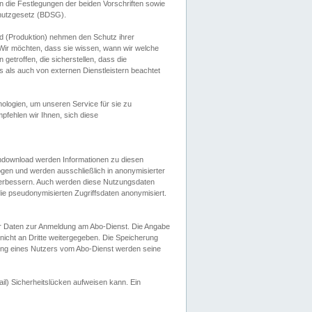
 die Festlegungen der beiden Vorschriften sowie
hutzgesetz (BDSG).
 (Produktion) nehmen den Schutz ihrer
ir möchten, dass sie wissen, wann wir welche
etroffen, die sicherstellen, dass die
 als auch von externen Dienstleistern beachtet
ologien, um unseren Service für sie zu
fehlen wir Ihnen, sich diese
endownload werden Informationen zu diesen
ogen und werden ausschließlich in anonymisierter
verbessern. Auch werden diese Nutzungsdaten
ie pseudonymisierten Zugriffsdaten anonymisiert.
her Daten zur Anmeldung am Abo-Dienst. Die Angabe
 nicht an Dritte weitergegeben. Die Speicherung
dung eines Nutzers vom Abo-Dienst werden seine
il) Sicherheitslücken aufweisen kann. Ein