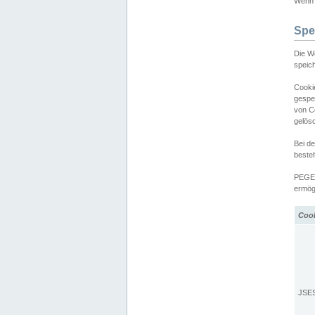
Wenn d
Spe
Die W
speic
Cooki
gespe
von C
gelös
Bei d
beste
PEGEL
ermögl
Coo
JSE