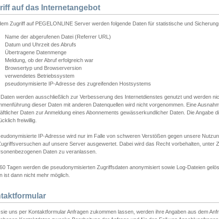
riff auf das Internetangebot
edem Zugriff auf PEGELONLINE Server werden folgende Daten für statistische und Sicherun
Name der abgerufenen Datei (Referrer URL)
Datum und Uhrzeit des Abrufs
Übertragene Datenmenge
Meldung, ob der Abruf erfolgreich war
Browsertyp und Browserversion
verwendetes Betriebssystem
pseudonymisierte IP-Adresse des zugreifenden Hostsystems
 Daten werden ausschließlich zur Verbesserung des Internetdienstes genutzt und werden ni
menführung dieser Daten mit anderen Datenquellen wird nicht vorgenommen. Eine Ausnahme 
äftlicher Daten zur Anmeldung eines Abonnements gewässerkundlicher Daten. Die Angabe die
cklich freiwillig.
seudonymisierte IP-Adresse wird nur im Falle von schweren Verstößen gegen unsere Nutzun
Zugriffsversuchen auf unsere Server ausgewertet. Dabei wird das Recht vorbehalten, unter Z
rsonenbezogenen Daten zu veranlassen.
60 Tagen werden die pseudonymisierten Zugriffsdaten anonymisiert sowie Log-Dateien gelösc
 ist dann nicht mehr möglich.
taktformular
sie uns per Kontaktformular Anfragen zukommen lassen, werden ihre Angaben aus dem Anfrag