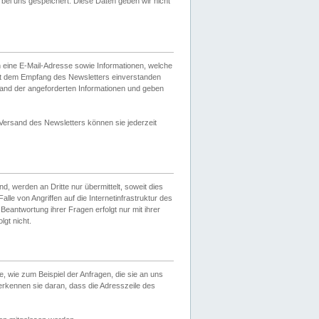
ei uns gespeichert. Diese Daten geben wir nicht
 eine E-Mail-Adresse sowie Informationen, welche
it dem Empfang des Newsletters einverstanden
sand der angeforderten Informationen und geben
 Versand des Newsletters können sie jederzeit
, werden an Dritte nur übermittelt, soweit dies
lle von Angriffen auf die Internetinfrastruktur des
Beantwortung ihrer Fragen erfolgt nur mit ihrer
gt nicht.
, wie zum Beispiel der Anfragen, die sie an uns
erkennen sie daran, dass die Adresszeile des