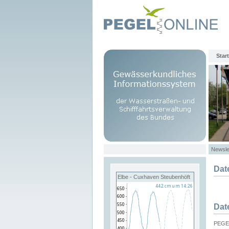
Start
Newsle
Dat
Elbe - Cuxhaven Steubenhöft
Dat
PEGEL