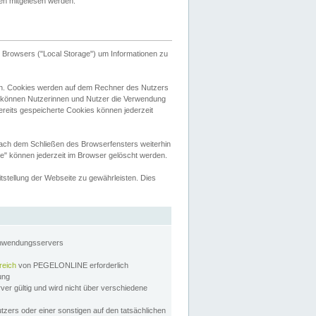
tten mitgelesen werden.
Browsers ("Local Storage") um Informationen zu
n. Cookies werden auf dem Rechner des Nutzers
 können Nutzerinnen und Nutzer die Verwendung
ereits gespeicherte Cookies können jederzeit
nach dem Schließen des Browserfensters weiterhin
e" können jederzeit im Browser gelöscht werden.
stellung der Webseite zu gewährleisten. Dies
Anwendungsservers
reich
von PEGELONLINE erforderlich
zung
rver gültig und wird nicht über verschiedene
utzers oder einer sonstigen auf den tatsächlichen