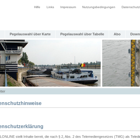
Hilfe
Links
Impressum
Nutzungsbedingungen
Datenschutz
Pegelauswahl über Karte
Pegelauswahl über Tabelle
Abo
Down
tter
enschutzhinweise
enschutzerklärung
ONLINE stellt Inhalte bereit, die nach § 2, Abs. 2 des Telemediengesetzes (TMG) als Teled