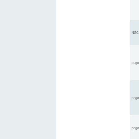
NSC_
pegel
pege
pegel