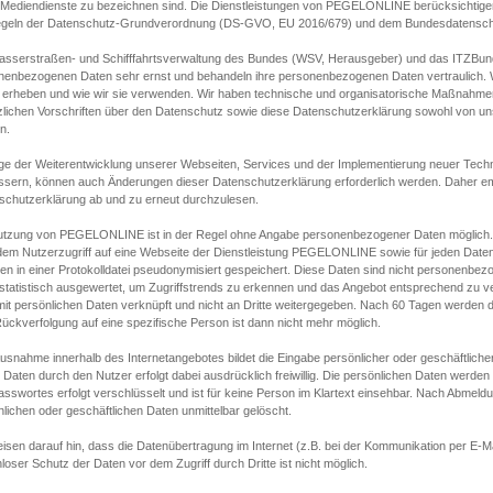
s Mediendienste zu bezeichnen sind. Die Dienstleistungen von PEGELONLINE berücksichtigen
egeln der Datenschutz-Grundverordnung (DS-GVO, EU 2016/679) und dem Bundesdatensc
asserstraßen- und Schifffahrtsverwaltung des Bundes (WSV, Herausgeber) und das ITZBund
nenbezogenen Daten sehr ernst und behandeln ihre personenbezogenen Daten vertraulich. W
 erheben und wie wir sie verwenden. Wir haben technische und organisatorische Maßnahmen g
zlichen Vorschriften über den Datenschutz sowie diese Datenschutzerklärung sowohl von uns
n.
ge der Weiterentwicklung unserer Webseiten, Services und der Implementierung neuer Techn
ssern, können auch Änderungen dieser Datenschutzerklärung erforderlich werden. Daher emp
schutzerklärung ab und zu erneut durchzulesen.
utzung von PEGELONLINE ist in der Regel ohne Angabe personenbezogener Daten möglich.
edem Nutzerzugriff auf eine Webseite der Dienstleistung PEGELONLINE sowie für jeden Dat
en in einer Protokolldatei pseudonymisiert gespeichert. Diese Daten sind nicht personenbez
statistisch ausgewertet, um Zugriffstrends zu erkennen und das Angebot entsprechend zu 
mit persönlichen Daten verknüpft und nicht an Dritte weitergegeben. Nach 60 Tagen werden d
ückverfolgung auf eine spezifische Person ist dann nicht mehr möglich.
Ausnahme innerhalb des Internetangebotes bildet die Eingabe persönlicher oder geschäftlic
 Daten durch den Nutzer erfolgt dabei ausdrücklich freiwillig. Die persönlichen Daten werden
asswortes erfolgt verschlüsselt und ist für keine Person im Klartext einsehbar. Nach Abmel
lichen oder geschäftlichen Daten unmittelbar gelöscht.
isen darauf hin, dass die Datenübertragung im Internet (z.B. bei der Kommunikation per E-Ma
loser Schutz der Daten vor dem Zugriff durch Dritte ist nicht möglich.