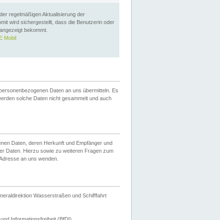
 der regelmäßigen Aktualisierung der
omit wird sichergestellt, dass die Benutzerin oder
 angezeigt bekommt.
 Mobil
 personenbezogenen Daten an uns übermitteln. Es
werden solche Daten nicht gesammelt und auch
ogenen Daten, deren Herkunft und Empfänger und
er Daten. Hierzu sowie zu weiteren Fragen zum
 Adresse an uns wenden.
neraldirektion Wasserstraßen und Schifffahrt
nd Informationsfreiheit (BfDI).