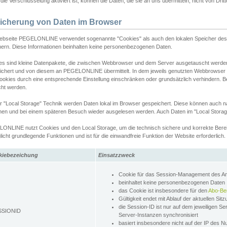
ie Verschlüsselung aktiviert ist, können die Daten, die sie an uns übermitteln, nicht von Dri
icherung von Daten im Browser
ebseite PEGELONLINE verwendet sogenannte "Cookies" als auch den lokalen Speicher des 
hern. Diese Informationen beinhalten keine personenbezogenen Daten.
es sind kleine Datenpakete, die zwischen Webbrowser und dem Server ausgetauscht werde
ichert und von diesem an PEGELONLINE übermittelt. In dem jeweils genutzten Webbrowser
ookies durch eine entsprechende Einstellung einschränken oder grundsätzlich verhindern. B
cht werden.
er "Local Storage" Technik werden Daten lokal im Browser gespeichert. Diese können auch 
hen und bei einem späteren Besuch wieder ausgelesen werden. Auch Daten im "Local Storag
ONLINE nutzt Cookies und den Local Storage, um die technisch sichere und korrekte Bereit
icht grundlegende Funktionen und ist für die einwandfreie Funktion der Website erforderlich.
kiebezeichung
Einsatzzweck
Cookie für das Session-Management des 
beinhaltet keine personenbezogenen Daten
das Cookie ist insbesondere für den
Abo-Be
Gültigkeit endet mit Ablauf der aktuellen Sit
die Session-ID ist nur auf dem jeweiligen Se
SSIONID
Server-Instanzen synchronisiert
basiert insbesondere nicht auf der IP des N