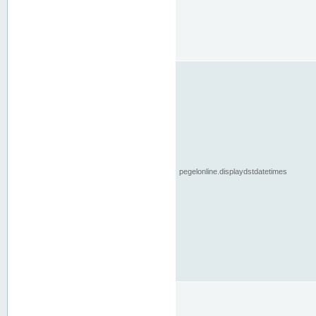
pegelonline.displaydstdatetimes