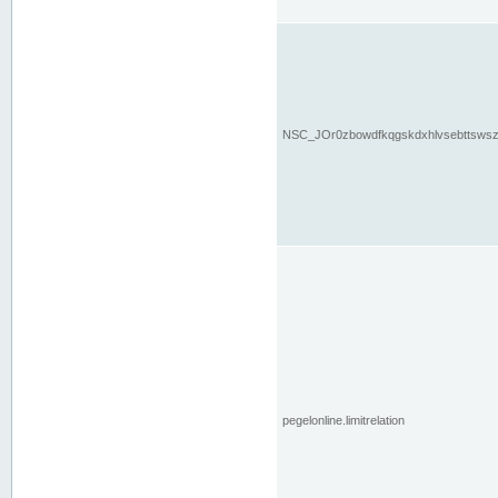
NSC_JOr0zbowdfkqgskdxhlvsebttsws
pegelonline.limitrelation