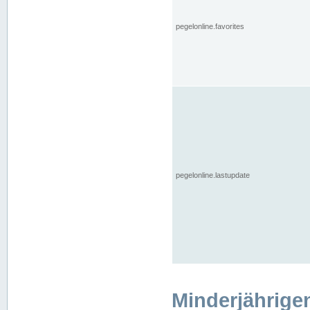
pegelonline.favorites
pegelonline.lastupdate
Minderjährige