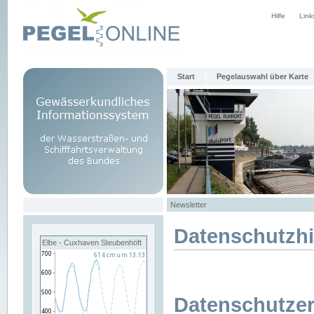
Hilfe
Link
Start
Pegelauswahl über Karte
Newsletter
Datenschutzh
Elbe - Cuxhaven Steubenhöft
Datenschutzer