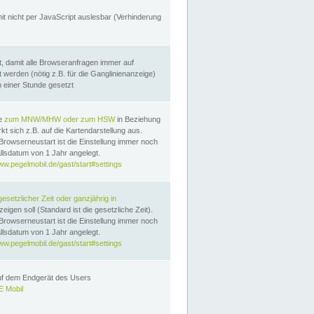
it nicht per JavaScript auslesbar (Verhinderung
, damit alle Browseranfragen immer auf
erden (nötig z.B. für die Ganglinienanzeige)
n einer Stunde gesetzt
te
zum MNW/MHW oder zum HSW
in Beziehung
t sich z.B. auf die Kartendarstellung aus.
Browserneustart ist die Einstellung immer noch
llsdatum von 1 Jahr angelegt.
ww.pegelmobil.de/gast/start#settings
gesetzlicher Zeit oder ganzjährig in
eigen soll (Standard ist die gesetzliche Zeit).
Browserneustart ist die Einstellung immer noch
llsdatum von 1 Jahr angelegt.
ww.pegelmobil.de/gast/start#settings
auf dem Endgerät des Users
 Mobil