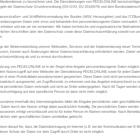
s Mediendienste zu bezeichnen sind. Die Dienstleistungen von PEGELONLINE berücksichtigen
egeln der Datenschutz-Grundverordnung (DS-GVO, EU 2016/679) und dem Bundesdatensc
asserstraßen- und Schifffahrtsverwaltung des Bundes (WSV, Herausgeber) und das ITZBund
nenbezogenen Daten sehr ernst und behandeln ihre personenbezogenen Daten vertraulich. W
 erheben und wie wir sie verwenden. Wir haben technische und organisatorische Maßnahmen g
zlichen Vorschriften über den Datenschutz sowie diese Datenschutzerklärung sowohl von uns
n.
ge der Weiterentwicklung unserer Webseiten, Services und der Implementierung neuer Techn
ssern, können auch Änderungen dieser Datenschutzerklärung erforderlich werden. Daher emp
schutzerklärung ab und zu erneut durchzulesen.
utzung von PEGELONLINE ist in der Regel ohne Angabe personenbezogener Daten möglich.
edem Nutzerzugriff auf eine Webseite der Dienstleistung PEGELONLINE sowie für jeden Dat
en in einer Protokolldatei pseudonymisiert gespeichert. Diese Daten sind nicht personenbez
statistisch ausgewertet, um Zugriffstrends zu erkennen und das Angebot entsprechend zu 
mit persönlichen Daten verknüpft und nicht an Dritte weitergegeben. Nach 60 Tagen werden d
ückverfolgung auf eine spezifische Person ist dann nicht mehr möglich.
Ausnahme innerhalb des Internetangebotes bildet die Eingabe persönlicher oder geschäftlic
 Daten durch den Nutzer erfolgt dabei ausdrücklich freiwillig. Die persönlichen Daten werden
asswortes erfolgt verschlüsselt und ist für keine Person im Klartext einsehbar. Nach Abmel
lichen oder geschäftlichen Daten unmittelbar gelöscht.
isen darauf hin, dass die Datenübertragung im Internet (z.B. bei der Kommunikation per E-Ma
loser Schutz der Daten vor dem Zugriff durch Dritte ist nicht möglich.