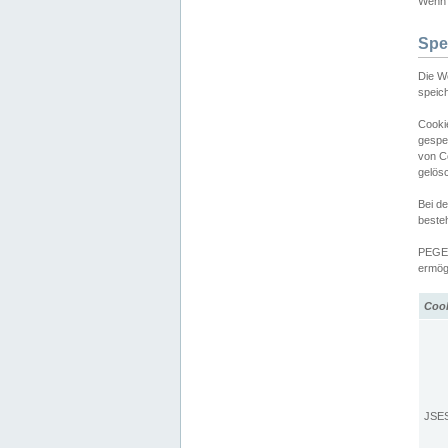
Wenn d
Spe
Die W
speic
Cooki
gespe
von C
gelös
Bei d
beste
PEGEL
ermögl
Coo
JSE