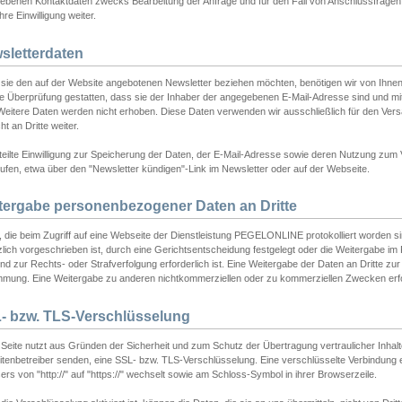
ebenen Kontaktdaten zwecks Bearbeitung der Anfrage und für den Fall von Anschlussfragen b
hre Einwilligung weiter.
sletterdaten
sie den auf der Website angebotenen Newsletter beziehen möchten, benötigen wir von Ihnen
ie Überprüfung gestatten, dass sie der Inhaber der angegebenen E-Mail-Adresse sind und m
 Weitere Daten werden nicht erhoben. Diese Daten verwenden wir ausschließlich für den Ver
cht an Dritte weiter.
teilte Einwilligung zur Speicherung der Daten, der E-Mail-Adresse sowie deren Nutzung zum
ufen, etwa über den "Newsletter kündigen"-Link im Newsletter oder auf der Webseite.
tergabe personenbezogener Daten an Dritte
 die beim Zugriff auf eine Webseite der Dienstleistung PEGELONLINE protokolliert worden sind
lich vorgeschrieben ist, durch eine Gerichtsentscheidung festgelegt oder die Weitergabe im Fa
d zur Rechts- oder Strafverfolgung erforderlich ist. Eine Weitergabe der Daten an Dritte zur 
mmung. Eine Weitergabe zu anderen nichtkommerziellen oder zu kommerziellen Zwecken erfol
- bzw. TLS-Verschlüsselung
Seite nutzt aus Gründen der Sicherheit und zum Schutz der Übertragung vertraulicher Inhalte
eitenbetreiber senden, eine SSL- bzw. TLS-Verschlüsselung. Eine verschlüsselte Verbindung 
rs von "http://" auf "https://" wechselt sowie am Schloss-Symbol in ihrer Browserzeile.