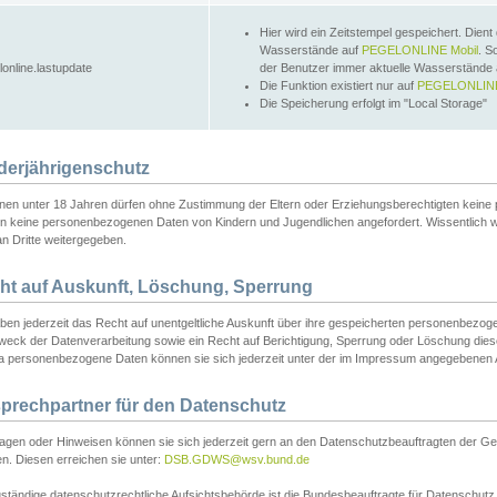
Hier wird ein Zeitstempel gespeichert. Dient
Wasserstände auf
PEGELONLINE Mobil
. S
lonline.lastupdate
der Benutzer immer aktuelle Wasserstände
Die Funktion existiert nur auf
PEGELONLINE
Die Speicherung erfolgt im "Local Storage"
derjährigenschutz
nen unter 18 Jahren dürfen ohne Zustimmung der Eltern oder Erziehungsberechtigten keine
n keine personenbezogenen Daten von Kindern und Jugendlichen angefordert. Wissentlich 
an Dritte weitergegeben.
ht auf Auskunft, Löschung, Sperrung
aben jederzeit das Recht auf unentgeltliche Auskunft über ihre gespeicherten personenbez
weck der Datenverarbeitung sowie ein Recht auf Berichtigung, Sperrung oder Löschung dies
 personenbezogene Daten können sie sich jederzeit unter der im Impressum angegebenen
prechpartner für den Datenschutz
ragen oder Hinweisen können sie sich jederzeit gern an den Datenschutzbeauftragten der Ge
n. Diesen erreichen sie unter:
DSB.GDWS@wsv.bund.de
ständige datenschutzrechtliche Aufsichtsbehörde ist die Bundesbeauftragte für Datenschutz u