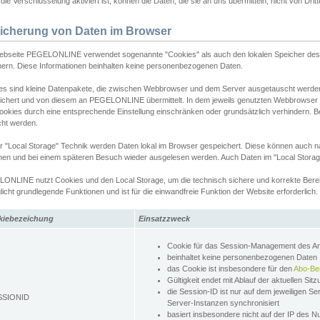
ie Verschlüsselung aktiviert ist, können die Daten, die sie an uns übermitteln, nicht von Dri
icherung von Daten im Browser
ebseite PEGELONLINE verwendet sogenannte "Cookies" als auch den lokalen Speicher des 
hern. Diese Informationen beinhalten keine personenbezogenen Daten.
es sind kleine Datenpakete, die zwischen Webbrowser und dem Server ausgetauscht werde
ichert und von diesem an PEGELONLINE übermittelt. In dem jeweils genutzten Webbrowser
ookies durch eine entsprechende Einstellung einschränken oder grundsätzlich verhindern. B
cht werden.
er "Local Storage" Technik werden Daten lokal im Browser gespeichert. Diese können auch 
hen und bei einem späteren Besuch wieder ausgelesen werden. Auch Daten im "Local Storag
ONLINE nutzt Cookies und den Local Storage, um die technisch sichere und korrekte Bereit
icht grundlegende Funktionen und ist für die einwandfreie Funktion der Website erforderlich.
kiebezeichung
Einsatzzweck
Cookie für das Session-Management des 
beinhaltet keine personenbezogenen Daten
das Cookie ist insbesondere für den
Abo-Be
Gültigkeit endet mit Ablauf der aktuellen Sit
die Session-ID ist nur auf dem jeweiligen Se
SSIONID
Server-Instanzen synchronisiert
basiert insbesondere nicht auf der IP des N