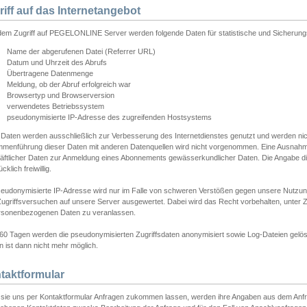
riff auf das Internetangebot
edem Zugriff auf PEGELONLINE Server werden folgende Daten für statistische und Sicherun
Name der abgerufenen Datei (Referrer URL)
Datum und Uhrzeit des Abrufs
Übertragene Datenmenge
Meldung, ob der Abruf erfolgreich war
Browsertyp und Browserversion
verwendetes Betriebssystem
pseudonymisierte IP-Adresse des zugreifenden Hostsystems
 Daten werden ausschließlich zur Verbesserung des Internetdienstes genutzt und werden ni
menführung dieser Daten mit anderen Datenquellen wird nicht vorgenommen. Eine Ausnahme 
äftlicher Daten zur Anmeldung eines Abonnements gewässerkundlicher Daten. Die Angabe die
cklich freiwillig.
seudonymisierte IP-Adresse wird nur im Falle von schweren Verstößen gegen unsere Nutzun
Zugriffsversuchen auf unsere Server ausgewertet. Dabei wird das Recht vorbehalten, unter Z
rsonenbezogenen Daten zu veranlassen.
60 Tagen werden die pseudonymisierten Zugriffsdaten anonymisiert sowie Log-Dateien gelösc
 ist dann nicht mehr möglich.
taktformular
sie uns per Kontaktformular Anfragen zukommen lassen, werden ihre Angaben aus dem Anfrag