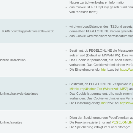
Nutzer zurückverfolgbaren Information
das Cookie ist auf HttpOnly gesetzt und dam
von "session theft")
wird von LoadBalancer des ITZBund gesetzt
JOr0zbowdfkqgskdxhlvsebttswszdq
demselben PEGELONLINE Knoten geleitetet w
das Cookie wird mit einem Verfallsdatum vo
Bestimmt, ob PEGELONLINE die Messwer
setzen soll (Default ist MNW/MHW). Dies wirk
online.limitrelation
Das Cookie ist permanent, d.h. nach einem 
vorhanden. Das Cookie wird mit einem Verfa
Die Einstellung erfolgt
hier
bzw. bei
https://w
Bestimmt, ob PEGELONLINE Zeitpunkte in
Mitteleuropäischer Zeit (Winterzeit, MEZ)
anz
lonline.displaydstdatetimes
Das Cookie ist permanent, d.h. nach einem 
vorhanden. Das Cookie wird mit einem Verfa
Die Einstellung erfolgt
hier
bzw. bei
https://w
Dient der Speicherung von Pegelfavoriten 
online.favorites
Die Funktion existiert nur auf
PEGELONLINE
Die Speicherung erfolgt im "Local Storage"