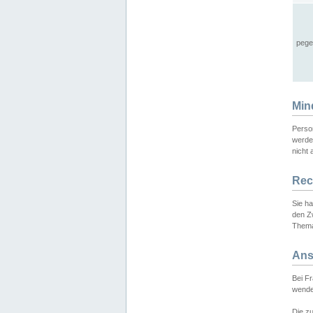
pege
Min
Perso
werde
nicht 
Rec
Sie h
den Z
Thema
Ans
Bei F
wende
Die zu