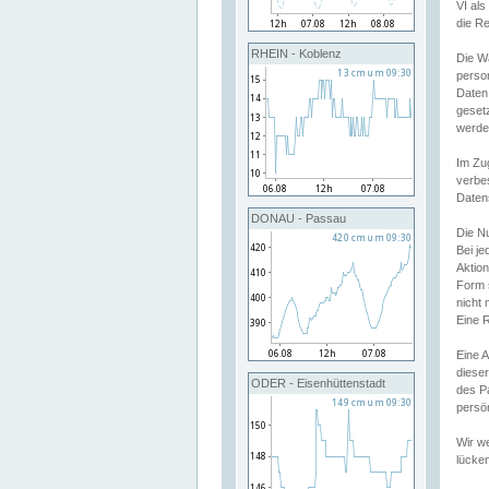
VI al
die R
RHEIN - Koblenz
Die W
perso
Daten
geset
werde
Im Zu
verbe
Daten
DONAU - Passau
Die N
Bei j
Aktion
Form 
nicht 
Eine R
Eine 
dieser
ODER - Eisenhüttenstadt
des P
persön
Wir we
lücken