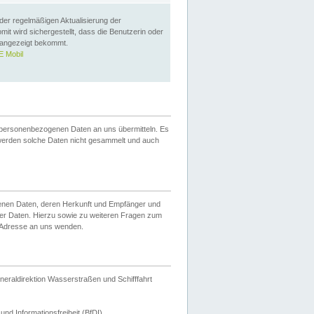
 der regelmäßigen Aktualisierung der
omit wird sichergestellt, dass die Benutzerin oder
 angezeigt bekommt.
 Mobil
 personenbezogenen Daten an uns übermitteln. Es
werden solche Daten nicht gesammelt und auch
ogenen Daten, deren Herkunft und Empfänger und
er Daten. Hierzu sowie zu weiteren Fragen zum
 Adresse an uns wenden.
neraldirektion Wasserstraßen und Schifffahrt
nd Informationsfreiheit (BfDI).