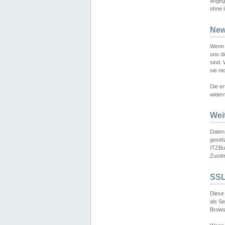
angeg
ohne i
New
Wenn 
uns d
sind.
sie ni
Die er
widerr
Wei
Daten,
gesetz
ITZBun
Zusti
SSL
Diese 
als S
Browse