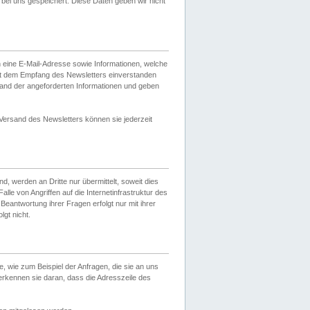
ei uns gespeichert. Diese Daten geben wir nicht
 eine E-Mail-Adresse sowie Informationen, welche
it dem Empfang des Newsletters einverstanden
sand der angeforderten Informationen und geben
 Versand des Newsletters können sie jederzeit
, werden an Dritte nur übermittelt, soweit dies
lle von Angriffen auf die Internetinfrastruktur des
Beantwortung ihrer Fragen erfolgt nur mit ihrer
gt nicht.
, wie zum Beispiel der Anfragen, die sie an uns
erkennen sie daran, dass die Adresszeile des