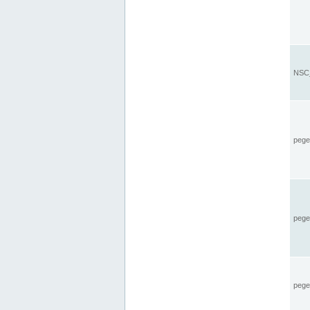
NSC_
pegel
pege
pegel