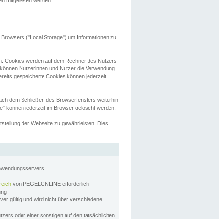
tten mitgelesen werden.
Browsers ("Local Storage") um Informationen zu
n. Cookies werden auf dem Rechner des Nutzers
 können Nutzerinnen und Nutzer die Verwendung
ereits gespeicherte Cookies können jederzeit
nach dem Schließen des Browserfensters weiterhin
e" können jederzeit im Browser gelöscht werden.
stellung der Webseite zu gewährleisten. Dies
Anwendungsservers
reich
von PEGELONLINE erforderlich
zung
rver gültig und wird nicht über verschiedene
utzers oder einer sonstigen auf den tatsächlichen