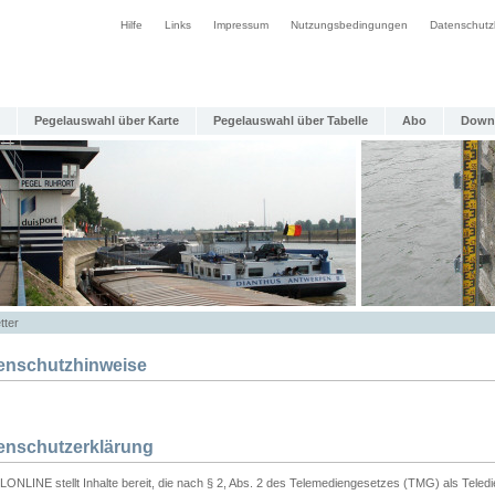
Hilfe
Links
Impressum
Nutzungsbedingungen
Datenschutz
Pegelauswahl über Karte
Pegelauswahl über Tabelle
Abo
Down
tter
enschutzhinweise
enschutzerklärung
ONLINE stellt Inhalte bereit, die nach § 2, Abs. 2 des Telemediengesetzes (TMG) als Teled