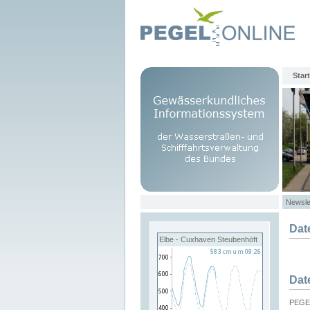
Start
Newsle
Dat
Elbe - Cuxhaven Steubenhöft
Dat
PEGEL