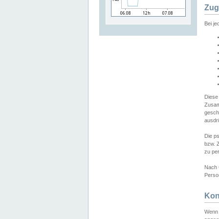
Zug
Bei j
Diese
Zusam
gesch
ausdrü
Die p
bzw. 
zu pe
Nach 
Person
Kon
Wenn 