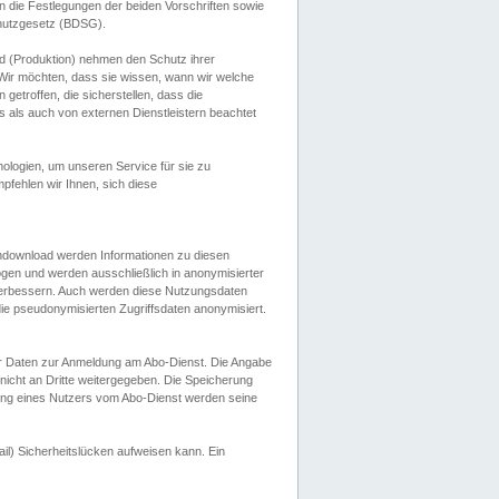
 die Festlegungen der beiden Vorschriften sowie
hutzgesetz (BDSG).
 (Produktion) nehmen den Schutz ihrer
ir möchten, dass sie wissen, wann wir welche
etroffen, die sicherstellen, dass die
 als auch von externen Dienstleistern beachtet
ologien, um unseren Service für sie zu
fehlen wir Ihnen, sich diese
endownload werden Informationen zu diesen
ogen und werden ausschließlich in anonymisierter
verbessern. Auch werden diese Nutzungsdaten
ie pseudonymisierten Zugriffsdaten anonymisiert.
her Daten zur Anmeldung am Abo-Dienst. Die Angabe
 nicht an Dritte weitergegeben. Die Speicherung
dung eines Nutzers vom Abo-Dienst werden seine
il) Sicherheitslücken aufweisen kann. Ein