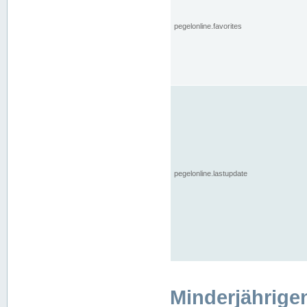
pegelonline.favorites
pegelonline.lastupdate
Minderjährige