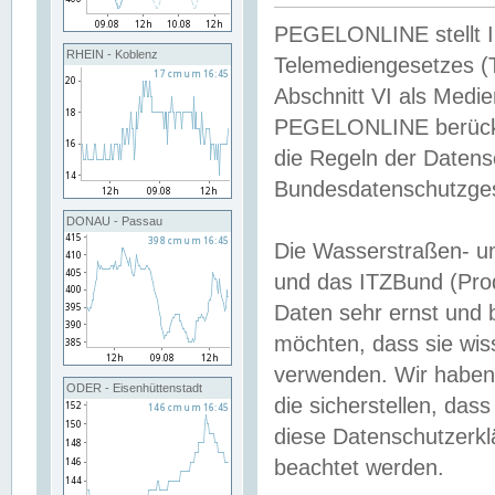
PEGELONLINE stellt Inh
RHEIN - Koblenz
Telemediengesetzes (
Abschnitt VI als Medie
PEGELONLINE berücksi
die Regeln der Date
Bundesdatenschutzge
DONAU - Passau
Die Wasserstraßen- u
und das ITZBund (Pro
Daten sehr ernst und 
möchten, dass sie wis
verwenden. Wir haben
ODER - Eisenhüttenstadt
die sicherstellen, das
diese Datenschutzerkl
beachtet werden.