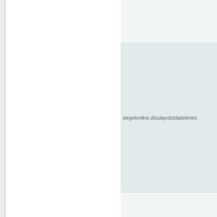
pegelonline.displaydstdatetimes