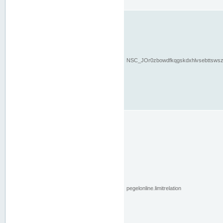
NSC_JOr0zbowdfkqgskdxhlvsebttsws
pegelonline.limitrelation