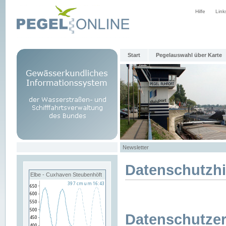
Hilfe
Link
Start
Pegelauswahl über Karte
Newsletter
Datenschutzh
Elbe - Cuxhaven Steubenhöft
Datenschutzer