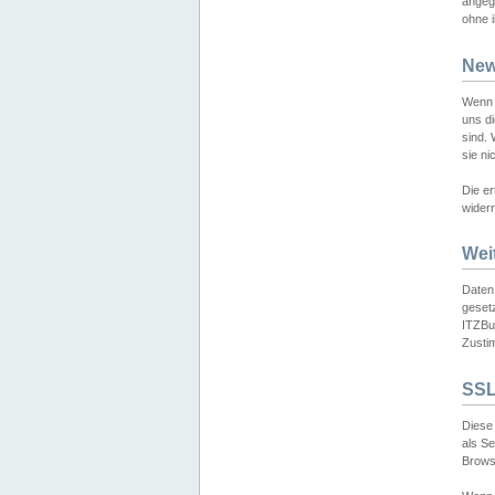
angeg
ohne i
New
Wenn 
uns d
sind.
sie ni
Die er
widerr
Wei
Daten,
gesetz
ITZBun
Zusti
SSL
Diese 
als S
Browse