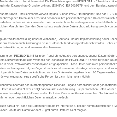
s Mediendienste zu bezeichnen sind. Die Dienstleistungen von PEGELONLINE berücksichtigen
egeln der Datenschutz-Grundverordnung (DS-GVO, EU 2016/679) und dem Bundesdatensc
asserstraßen- und Schifffahrtsverwaltung des Bundes (WSV, Herausgeber) und das ITZBund
nenbezogenen Daten sehr ernst und behandeln ihre personenbezogenen Daten vertraulich. W
 erheben und wie wir sie verwenden. Wir haben technische und organisatorische Maßnahmen g
zlichen Vorschriften über den Datenschutz sowie diese Datenschutzerklärung sowohl von uns
n.
ge der Weiterentwicklung unserer Webseiten, Services und der Implementierung neuer Techn
ssern, können auch Änderungen dieser Datenschutzerklärung erforderlich werden. Daher emp
schutzerklärung ab und zu erneut durchzulesen.
utzung von PEGELONLINE ist in der Regel ohne Angabe personenbezogener Daten möglich.
edem Nutzerzugriff auf eine Webseite der Dienstleistung PEGELONLINE sowie für jeden Dat
en in einer Protokolldatei pseudonymisiert gespeichert. Diese Daten sind nicht personenbez
statistisch ausgewertet, um Zugriffstrends zu erkennen und das Angebot entsprechend zu 
mit persönlichen Daten verknüpft und nicht an Dritte weitergegeben. Nach 60 Tagen werden d
ückverfolgung auf eine spezifische Person ist dann nicht mehr möglich.
Ausnahme innerhalb des Internetangebotes bildet die Eingabe persönlicher oder geschäftlic
 Daten durch den Nutzer erfolgt dabei ausdrücklich freiwillig. Die persönlichen Daten werden
asswortes erfolgt verschlüsselt und ist für keine Person im Klartext einsehbar. Nach Abmel
lichen oder geschäftlichen Daten unmittelbar gelöscht.
isen darauf hin, dass die Datenübertragung im Internet (z.B. bei der Kommunikation per E-Ma
loser Schutz der Daten vor dem Zugriff durch Dritte ist nicht möglich.