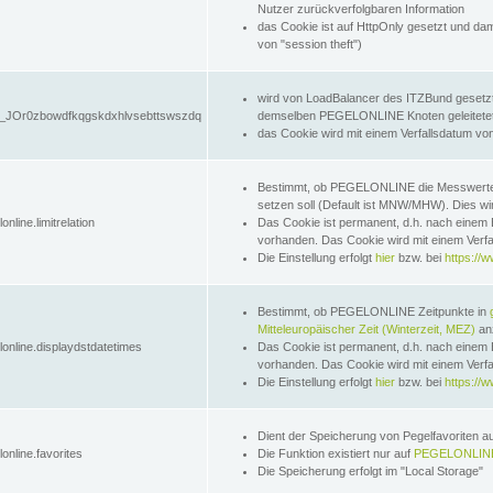
Nutzer zurückverfolgbaren Information
das Cookie ist auf HttpOnly gesetzt und dam
von "session theft")
wird von LoadBalancer des ITZBund gesetzt
JOr0zbowdfkqgskdxhlvsebttswszdq
demselben PEGELONLINE Knoten geleitetet w
das Cookie wird mit einem Verfallsdatum vo
Bestimmt, ob PEGELONLINE die Messwer
setzen soll (Default ist MNW/MHW). Dies wirk
online.limitrelation
Das Cookie ist permanent, d.h. nach einem 
vorhanden. Das Cookie wird mit einem Verfa
Die Einstellung erfolgt
hier
bzw. bei
https://w
Bestimmt, ob PEGELONLINE Zeitpunkte in
Mitteleuropäischer Zeit (Winterzeit, MEZ)
anz
lonline.displaydstdatetimes
Das Cookie ist permanent, d.h. nach einem 
vorhanden. Das Cookie wird mit einem Verfa
Die Einstellung erfolgt
hier
bzw. bei
https://w
Dient der Speicherung von Pegelfavoriten 
online.favorites
Die Funktion existiert nur auf
PEGELONLINE
Die Speicherung erfolgt im "Local Storage"