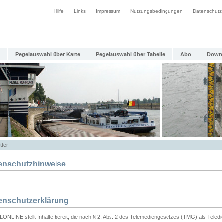
Hilfe
Links
Impressum
Nutzungsbedingungen
Datenschutz
Pegelauswahl über Karte
Pegelauswahl über Tabelle
Abo
Down
tter
enschutzhinweise
enschutzerklärung
ONLINE stellt Inhalte bereit, die nach § 2, Abs. 2 des Telemediengesetzes (TMG) als Teled