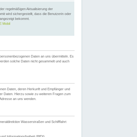
 der regelmäßigen Aktualisierung der
omit wird sichergestellt, dass die Benutzerin oder
 angezeigt bekommt.
 Mobil
 personenbezogenen Daten an uns übermitteln. Es
werden solche Daten nicht gesammelt und auch
ogenen Daten, deren Herkunft und Empfänger und
er Daten. Hierzu sowie zu weiteren Fragen zum
 Adresse an uns wenden.
neraldirektion Wasserstraßen und Schifffahrt
nd Informationsfreiheit (BfDI).