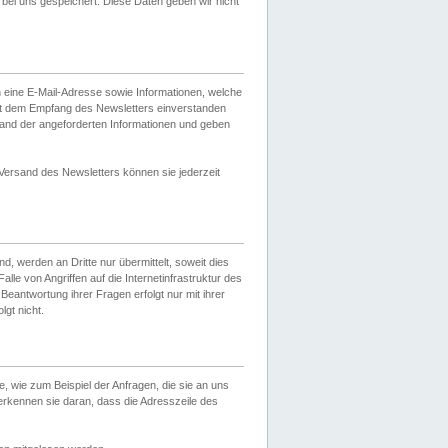
ei uns gespeichert. Diese Daten geben wir nicht
 eine E-Mail-Adresse sowie Informationen, welche
it dem Empfang des Newsletters einverstanden
sand der angeforderten Informationen und geben
 Versand des Newsletters können sie jederzeit
, werden an Dritte nur übermittelt, soweit dies
lle von Angriffen auf die Internetinfrastruktur des
Beantwortung ihrer Fragen erfolgt nur mit ihrer
gt nicht.
, wie zum Beispiel der Anfragen, die sie an uns
erkennen sie daran, dass die Adresszeile des