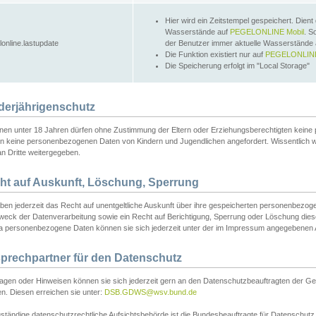
Hier wird ein Zeitstempel gespeichert. Dient
Wasserstände auf
PEGELONLINE Mobil
. S
lonline.lastupdate
der Benutzer immer aktuelle Wasserstände
Die Funktion existiert nur auf
PEGELONLINE
Die Speicherung erfolgt im "Local Storage"
derjährigenschutz
nen unter 18 Jahren dürfen ohne Zustimmung der Eltern oder Erziehungsberechtigten keine
n keine personenbezogenen Daten von Kindern und Jugendlichen angefordert. Wissentlich 
an Dritte weitergegeben.
ht auf Auskunft, Löschung, Sperrung
aben jederzeit das Recht auf unentgeltliche Auskunft über ihre gespeicherten personenbez
weck der Datenverarbeitung sowie ein Recht auf Berichtigung, Sperrung oder Löschung dies
 personenbezogene Daten können sie sich jederzeit unter der im Impressum angegebenen
prechpartner für den Datenschutz
ragen oder Hinweisen können sie sich jederzeit gern an den Datenschutzbeauftragten der Ge
n. Diesen erreichen sie unter:
DSB.GDWS@wsv.bund.de
ständige datenschutzrechtliche Aufsichtsbehörde ist die Bundesbeauftragte für Datenschutz u