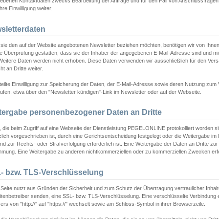
ebenen Kontaktdaten zwecks Bearbeitung der Anfrage und für den Fall von Anschlussfragen b
hre Einwilligung weiter.
sletterdaten
sie den auf der Website angebotenen Newsletter beziehen möchten, benötigen wir von Ihnen
ie Überprüfung gestatten, dass sie der Inhaber der angegebenen E-Mail-Adresse sind und m
 Weitere Daten werden nicht erhoben. Diese Daten verwenden wir ausschließlich für den Ver
cht an Dritte weiter.
teilte Einwilligung zur Speicherung der Daten, der E-Mail-Adresse sowie deren Nutzung zum
ufen, etwa über den "Newsletter kündigen"-Link im Newsletter oder auf der Webseite.
tergabe personenbezogener Daten an Dritte
 die beim Zugriff auf eine Webseite der Dienstleistung PEGELONLINE protokolliert worden sind
lich vorgeschrieben ist, durch eine Gerichtsentscheidung festgelegt oder die Weitergabe im Fa
d zur Rechts- oder Strafverfolgung erforderlich ist. Eine Weitergabe der Daten an Dritte zur 
mmung. Eine Weitergabe zu anderen nichtkommerziellen oder zu kommerziellen Zwecken erfol
- bzw. TLS-Verschlüsselung
Seite nutzt aus Gründen der Sicherheit und zum Schutz der Übertragung vertraulicher Inhalte
eitenbetreiber senden, eine SSL- bzw. TLS-Verschlüsselung. Eine verschlüsselte Verbindung 
rs von "http://" auf "https://" wechselt sowie am Schloss-Symbol in ihrer Browserzeile.