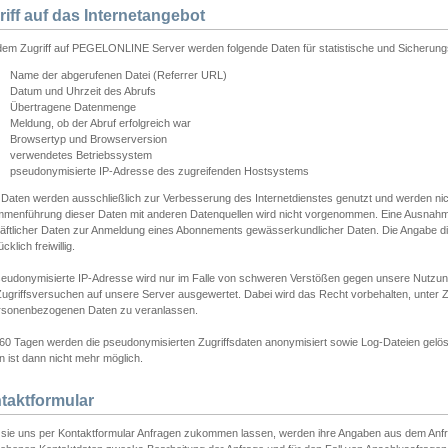
riff auf das Internetangebot
edem Zugriff auf PEGELONLINE Server werden folgende Daten für statistische und Sicherun
Name der abgerufenen Datei (Referrer URL)
Datum und Uhrzeit des Abrufs
Übertragene Datenmenge
Meldung, ob der Abruf erfolgreich war
Browsertyp und Browserversion
verwendetes Betriebssystem
pseudonymisierte IP-Adresse des zugreifenden Hostsystems
 Daten werden ausschließlich zur Verbesserung des Internetdienstes genutzt und werden ni
menführung dieser Daten mit anderen Datenquellen wird nicht vorgenommen. Eine Ausnahme 
äftlicher Daten zur Anmeldung eines Abonnements gewässerkundlicher Daten. Die Angabe die
cklich freiwillig.
seudonymisierte IP-Adresse wird nur im Falle von schweren Verstößen gegen unsere Nutzun
Zugriffsversuchen auf unsere Server ausgewertet. Dabei wird das Recht vorbehalten, unter Z
rsonenbezogenen Daten zu veranlassen.
60 Tagen werden die pseudonymisierten Zugriffsdaten anonymisiert sowie Log-Dateien gelösc
 ist dann nicht mehr möglich.
taktformular
sie uns per Kontaktformular Anfragen zukommen lassen, werden ihre Angaben aus dem Anfrag