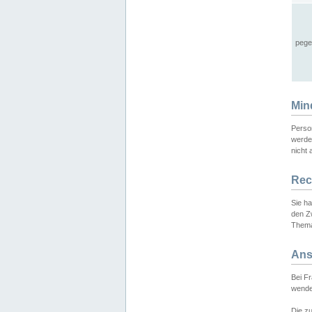
pege
Min
Perso
werde
nicht 
Rec
Sie h
den Z
Thema
Ans
Bei F
wende
Die zu