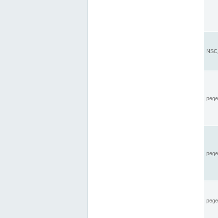
NSC_
pegel
pege
pegel