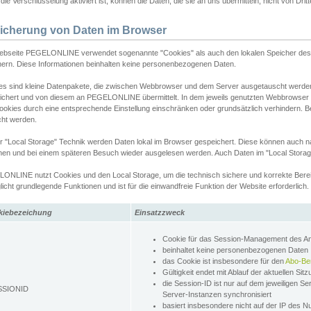
ie Verschlüsselung aktiviert ist, können die Daten, die sie an uns übermitteln, nicht von Dri
icherung von Daten im Browser
ebseite PEGELONLINE verwendet sogenannte "Cookies" als auch den lokalen Speicher des 
hern. Diese Informationen beinhalten keine personenbezogenen Daten.
es sind kleine Datenpakete, die zwischen Webbrowser und dem Server ausgetauscht werde
ichert und von diesem an PEGELONLINE übermittelt. In dem jeweils genutzten Webbrowser
ookies durch eine entsprechende Einstellung einschränken oder grundsätzlich verhindern. B
cht werden.
er "Local Storage" Technik werden Daten lokal im Browser gespeichert. Diese können auch 
hen und bei einem späteren Besuch wieder ausgelesen werden. Auch Daten im "Local Storag
ONLINE nutzt Cookies und den Local Storage, um die technisch sichere und korrekte Bereit
icht grundlegende Funktionen und ist für die einwandfreie Funktion der Website erforderlich.
kiebezeichung
Einsatzzweck
Cookie für das Session-Management des 
beinhaltet keine personenbezogenen Daten
das Cookie ist insbesondere für den
Abo-Be
Gültigkeit endet mit Ablauf der aktuellen Sit
die Session-ID ist nur auf dem jeweiligen Se
SSIONID
Server-Instanzen synchronisiert
basiert insbesondere nicht auf der IP des N