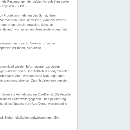
 die Festlegungen der beiden Vorschriften sowie
hutzgesetz (BDSG).
 (Produktion) nehmen den Schutz ihrer
ir möchten, dass sie wissen, wann wir welche
etroffen, die sicherstellen, dass die
 als auch von externen Dienstleistern beachtet
ologien, um unseren Service für sie zu
fehlen wir Ihnen, sich diese
endownload werden Informationen zu diesen
ogen und werden ausschließlich in anonymisierter
verbessern. Auch werden diese Nutzungsdaten
ie pseudonymisierten Zugriffsdaten anonymisiert.
her Daten zur Anmeldung am Abo-Dienst. Die Angabe
 nicht an Dritte weitergegeben. Die Speicherung
dung eines Nutzers vom Abo-Dienst werden seine
il) Sicherheitslücken aufweisen kann. Ein