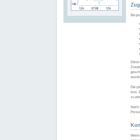
Zug
Bei j
Diese
Zusam
gesch
ausdrü
Die p
bzw. 
zu pe
Nach 
Person
Kon
Wenn 