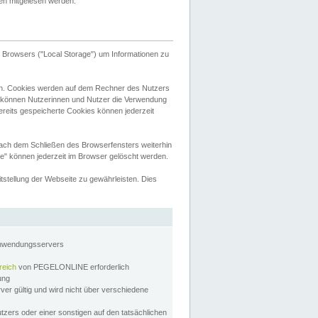
tten mitgelesen werden.
Browsers ("Local Storage") um Informationen zu
n. Cookies werden auf dem Rechner des Nutzers
 können Nutzerinnen und Nutzer die Verwendung
ereits gespeicherte Cookies können jederzeit
nach dem Schließen des Browserfensters weiterhin
e" können jederzeit im Browser gelöscht werden.
stellung der Webseite zu gewährleisten. Dies
Anwendungsservers
reich
von PEGELONLINE erforderlich
zung
rver gültig und wird nicht über verschiedene
utzers oder einer sonstigen auf den tatsächlichen