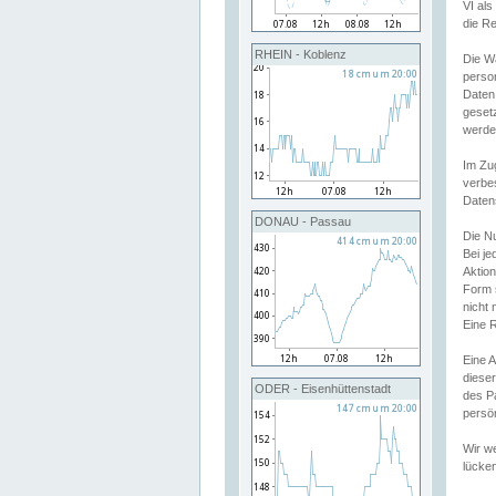
VI al
die R
RHEIN - Koblenz
Die W
perso
Daten
geset
werde
Im Zu
verbe
Daten
DONAU - Passau
Die N
Bei j
Aktion
Form 
nicht 
Eine R
Eine 
dieser
ODER - Eisenhüttenstadt
des P
persön
Wir we
lücken