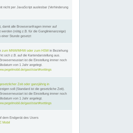
it nicht per JavaScript auslesbar (Verhinderung
, damit alle Browseranfragen immer auf
erden (nötig z.B. für die Ganglinienanzeige)
n einer Stunde gesetzt
te
zum MNW/MHW oder zum HSW
in Beziehung
t sich z.B. auf die Kartendarstellung aus.
Browserneustart ist die Einstellung immer noch
llsdatum von 1 Jahr angelegt.
ww.pegelmobil.de/gast/start#settings
gesetzlicher Zeit oder ganzjährig in
eigen soll (Standard ist die gesetzliche Zeit).
Browserneustart ist die Einstellung immer noch
llsdatum von 1 Jahr angelegt.
ww.pegelmobil.de/gast/start#settings
auf dem Endgerät des Users
 Mobil