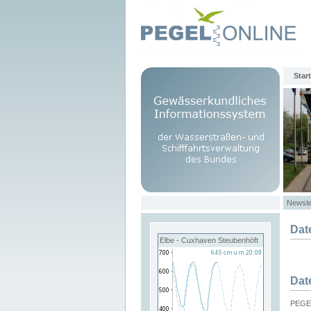
Start
Newsle
Dat
Elbe - Cuxhaven Steubenhöft
Dat
PEGEL