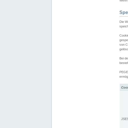
Wenn d
Spe
Die W
speic
Cooki
gespe
von C
gelös
Bei d
beste
PEGEL
ermögl
Coo
JSE