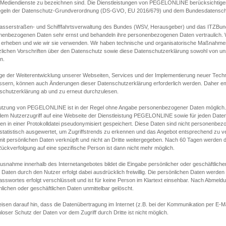
s Mediendienste zu bezeichnen sind. Die Dienstleistungen von PEGELONLINE berücksichtigen
egeln der Datenschutz-Grundverordnung (DS-GVO, EU 2016/679) und dem Bundesdatensc
asserstraßen- und Schifffahrtsverwaltung des Bundes (WSV, Herausgeber) und das ITZBund
nenbezogenen Daten sehr ernst und behandeln ihre personenbezogenen Daten vertraulich. W
 erheben und wie wir sie verwenden. Wir haben technische und organisatorische Maßnahmen g
zlichen Vorschriften über den Datenschutz sowie diese Datenschutzerklärung sowohl von uns
n.
ge der Weiterentwicklung unserer Webseiten, Services und der Implementierung neuer Techn
ssern, können auch Änderungen dieser Datenschutzerklärung erforderlich werden. Daher emp
schutzerklärung ab und zu erneut durchzulesen.
utzung von PEGELONLINE ist in der Regel ohne Angabe personenbezogener Daten möglich.
edem Nutzerzugriff auf eine Webseite der Dienstleistung PEGELONLINE sowie für jeden Dat
en in einer Protokolldatei pseudonymisiert gespeichert. Diese Daten sind nicht personenbez
statistisch ausgewertet, um Zugriffstrends zu erkennen und das Angebot entsprechend zu 
mit persönlichen Daten verknüpft und nicht an Dritte weitergegeben. Nach 60 Tagen werden d
ückverfolgung auf eine spezifische Person ist dann nicht mehr möglich.
Ausnahme innerhalb des Internetangebotes bildet die Eingabe persönlicher oder geschäftlic
 Daten durch den Nutzer erfolgt dabei ausdrücklich freiwillig. Die persönlichen Daten werden
asswortes erfolgt verschlüsselt und ist für keine Person im Klartext einsehbar. Nach Abmel
lichen oder geschäftlichen Daten unmittelbar gelöscht.
isen darauf hin, dass die Datenübertragung im Internet (z.B. bei der Kommunikation per E-Ma
loser Schutz der Daten vor dem Zugriff durch Dritte ist nicht möglich.