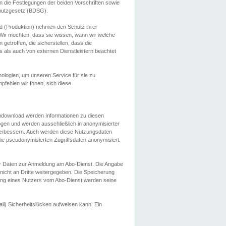
 die Festlegungen der beiden Vorschriften sowie
hutzgesetz (BDSG).
 (Produktion) nehmen den Schutz ihrer
ir möchten, dass sie wissen, wann wir welche
etroffen, die sicherstellen, dass die
 als auch von externen Dienstleistern beachtet
ologien, um unseren Service für sie zu
fehlen wir Ihnen, sich diese
endownload werden Informationen zu diesen
ogen und werden ausschließlich in anonymisierter
verbessern. Auch werden diese Nutzungsdaten
ie pseudonymisierten Zugriffsdaten anonymisiert.
her Daten zur Anmeldung am Abo-Dienst. Die Angabe
 nicht an Dritte weitergegeben. Die Speicherung
dung eines Nutzers vom Abo-Dienst werden seine
il) Sicherheitslücken aufweisen kann. Ein