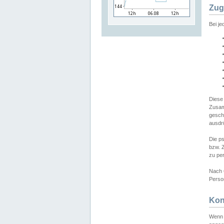
Zug
Bei j
Diese
Zusam
gesch
ausdrü
Die p
bzw. 
zu pe
Nach 
Person
Kon
Wenn 