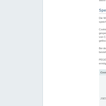
Wenn d
Spe
Die W
speic
Cooki
gespe
von C
gelös
Bei d
beste
PEGEL
ermögl
Coo
JSE