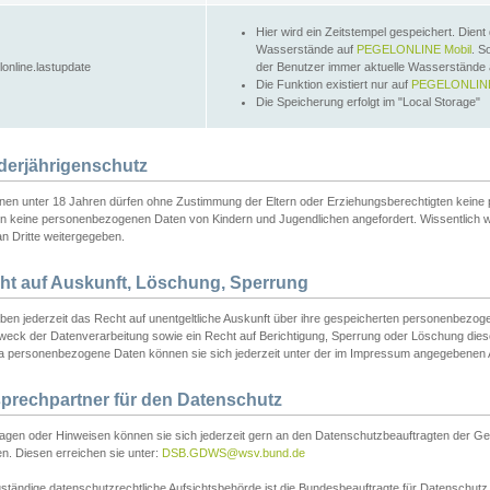
Hier wird ein Zeitstempel gespeichert. Dient
Wasserstände auf
PEGELONLINE Mobil
. S
lonline.lastupdate
der Benutzer immer aktuelle Wasserstände
Die Funktion existiert nur auf
PEGELONLINE
Die Speicherung erfolgt im "Local Storage"
derjährigenschutz
nen unter 18 Jahren dürfen ohne Zustimmung der Eltern oder Erziehungsberechtigten keine
n keine personenbezogenen Daten von Kindern und Jugendlichen angefordert. Wissentlich 
an Dritte weitergegeben.
ht auf Auskunft, Löschung, Sperrung
aben jederzeit das Recht auf unentgeltliche Auskunft über ihre gespeicherten personenbez
weck der Datenverarbeitung sowie ein Recht auf Berichtigung, Sperrung oder Löschung dies
 personenbezogene Daten können sie sich jederzeit unter der im Impressum angegebenen
prechpartner für den Datenschutz
ragen oder Hinweisen können sie sich jederzeit gern an den Datenschutzbeauftragten der Ge
n. Diesen erreichen sie unter:
DSB.GDWS@wsv.bund.de
ständige datenschutzrechtliche Aufsichtsbehörde ist die Bundesbeauftragte für Datenschutz u