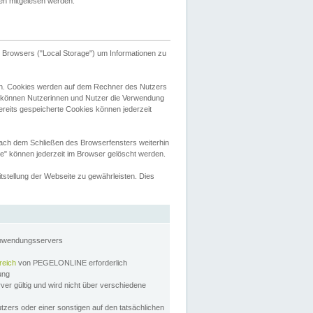
tten mitgelesen werden.
Browsers ("Local Storage") um Informationen zu
n. Cookies werden auf dem Rechner des Nutzers
 können Nutzerinnen und Nutzer die Verwendung
ereits gespeicherte Cookies können jederzeit
nach dem Schließen des Browserfensters weiterhin
e" können jederzeit im Browser gelöscht werden.
stellung der Webseite zu gewährleisten. Dies
Anwendungsservers
reich
von PEGELONLINE erforderlich
zung
rver gültig und wird nicht über verschiedene
utzers oder einer sonstigen auf den tatsächlichen