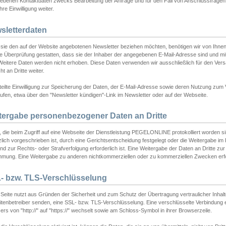
ebenen Kontaktdaten zwecks Bearbeitung der Anfrage und für den Fall von Anschlussfragen b
hre Einwilligung weiter.
sletterdaten
sie den auf der Website angebotenen Newsletter beziehen möchten, benötigen wir von Ihnen
ie Überprüfung gestatten, dass sie der Inhaber der angegebenen E-Mail-Adresse sind und m
 Weitere Daten werden nicht erhoben. Diese Daten verwenden wir ausschließlich für den Ver
cht an Dritte weiter.
teilte Einwilligung zur Speicherung der Daten, der E-Mail-Adresse sowie deren Nutzung zum
ufen, etwa über den "Newsletter kündigen"-Link im Newsletter oder auf der Webseite.
tergabe personenbezogener Daten an Dritte
 die beim Zugriff auf eine Webseite der Dienstleistung PEGELONLINE protokolliert worden sind
lich vorgeschrieben ist, durch eine Gerichtsentscheidung festgelegt oder die Weitergabe im Fa
d zur Rechts- oder Strafverfolgung erforderlich ist. Eine Weitergabe der Daten an Dritte zur 
mmung. Eine Weitergabe zu anderen nichtkommerziellen oder zu kommerziellen Zwecken erfol
- bzw. TLS-Verschlüsselung
Seite nutzt aus Gründen der Sicherheit und zum Schutz der Übertragung vertraulicher Inhalte
eitenbetreiber senden, eine SSL- bzw. TLS-Verschlüsselung. Eine verschlüsselte Verbindung 
rs von "http://" auf "https://" wechselt sowie am Schloss-Symbol in ihrer Browserzeile.