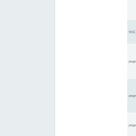
NSC_
pegel
pege
pegel