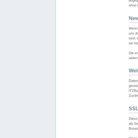
angeg
ohne i
New
Wenn 
uns d
sind.
sie ni
Die er
widerr
Wei
Daten,
gesetz
ITZBun
Zusti
SSL
Diese 
als S
Browse