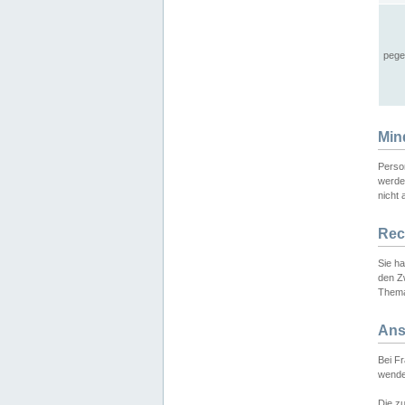
pege
Min
Perso
werde
nicht 
Rec
Sie h
den Z
Thema
Ans
Bei F
wende
Die zu