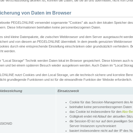
ie Verschlüsselung aktiviert ist, können die Daten, die sie an uns übermitteln, nicht von Dri
icherung von Daten im Browser
ebseite PEGELONLINE verwendet sogenannte "Cookies" als auch den lokalen Speicher des 
hern. Diese Informationen beinhalten keine personenbezogenen Daten.
es sind kleine Datenpakete, die zwischen Webbrowser und dem Server ausgetauscht werde
ichert und von diesem an PEGELONLINE übermittelt. In dem jeweils genutzten Webbrowser
ookies durch eine entsprechende Einstellung einschränken oder grundsätzlich verhindern. B
cht werden.
er "Local Storage" Technik werden Daten lokal im Browser gespeichert. Diese können auch 
hen und bei einem späteren Besuch wieder ausgelesen werden. Auch Daten im "Local Storag
ONLINE nutzt Cookies und den Local Storage, um die technisch sichere und korrekte Bereit
icht grundlegende Funktionen und ist für die einwandfreie Funktion der Website erforderlich.
kiebezeichung
Einsatzzweck
Cookie für das Session-Management des 
beinhaltet keine personenbezogenen Daten
das Cookie ist insbesondere für den
Abo-Be
Gültigkeit endet mit Ablauf der aktuellen Sit
die Session-ID ist nur auf dem jeweiligen Se
SSIONID
Server-Instanzen synchronisiert
basiert insbesondere nicht auf der IP des N