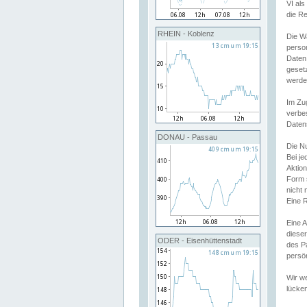
VI al
die R
RHEIN - Koblenz
Die W
perso
Daten
geset
werde
Im Zu
verbe
Daten
DONAU - Passau
Die N
Bei j
Aktion
Form 
nicht 
Eine R
Eine 
dieser
ODER - Eisenhüttenstadt
des P
persön
Wir we
lücken