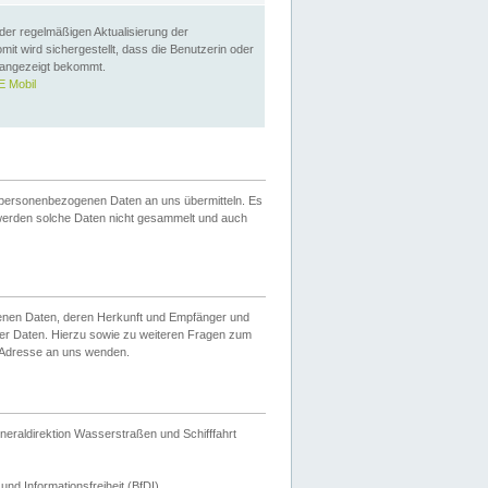
 der regelmäßigen Aktualisierung der
omit wird sichergestellt, dass die Benutzerin oder
 angezeigt bekommt.
 Mobil
 personenbezogenen Daten an uns übermitteln. Es
werden solche Daten nicht gesammelt und auch
ogenen Daten, deren Herkunft und Empfänger und
er Daten. Hierzu sowie zu weiteren Fragen zum
 Adresse an uns wenden.
neraldirektion Wasserstraßen und Schifffahrt
nd Informationsfreiheit (BfDI).