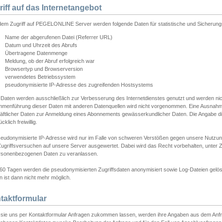
riff auf das Internetangebot
edem Zugriff auf PEGELONLINE Server werden folgende Daten für statistische und Sicherun
Name der abgerufenen Datei (Referrer URL)
Datum und Uhrzeit des Abrufs
Übertragene Datenmenge
Meldung, ob der Abruf erfolgreich war
Browsertyp und Browserversion
verwendetes Betriebssystem
pseudonymisierte IP-Adresse des zugreifenden Hostsystems
 Daten werden ausschließlich zur Verbesserung des Internetdienstes genutzt und werden ni
menführung dieser Daten mit anderen Datenquellen wird nicht vorgenommen. Eine Ausnahme 
äftlicher Daten zur Anmeldung eines Abonnements gewässerkundlicher Daten. Die Angabe die
cklich freiwillig.
seudonymisierte IP-Adresse wird nur im Falle von schweren Verstößen gegen unsere Nutzun
Zugriffsversuchen auf unsere Server ausgewertet. Dabei wird das Recht vorbehalten, unter Z
rsonenbezogenen Daten zu veranlassen.
60 Tagen werden die pseudonymisierten Zugriffsdaten anonymisiert sowie Log-Dateien gelösc
 ist dann nicht mehr möglich.
taktformular
sie uns per Kontaktformular Anfragen zukommen lassen, werden ihre Angaben aus dem Anfrag