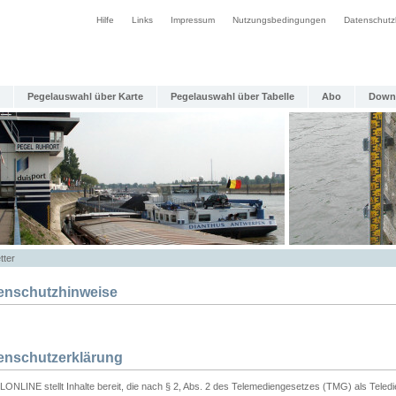
Hilfe
Links
Impressum
Nutzungsbedingungen
Datenschutz
Pegelauswahl über Karte
Pegelauswahl über Tabelle
Abo
Down
tter
enschutzhinweise
enschutzerklärung
ONLINE stellt Inhalte bereit, die nach § 2, Abs. 2 des Telemediengesetzes (TMG) als Teled