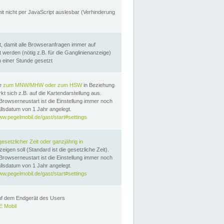
it nicht per JavaScript auslesbar (Verhinderung
, damit alle Browseranfragen immer auf
erden (nötig z.B. für die Ganglinienanzeige)
n einer Stunde gesetzt
te
zum MNW/MHW oder zum HSW
in Beziehung
t sich z.B. auf die Kartendarstellung aus.
Browserneustart ist die Einstellung immer noch
llsdatum von 1 Jahr angelegt.
ww.pegelmobil.de/gast/start#settings
gesetzlicher Zeit oder ganzjährig in
eigen soll (Standard ist die gesetzliche Zeit).
Browserneustart ist die Einstellung immer noch
llsdatum von 1 Jahr angelegt.
ww.pegelmobil.de/gast/start#settings
auf dem Endgerät des Users
 Mobil