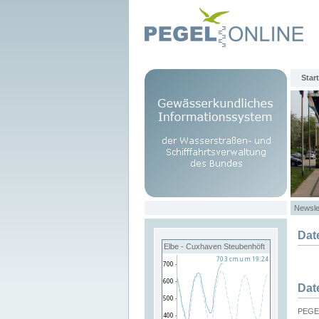
Start
Newsle
Dat
Elbe - Cuxhaven Steubenhöft
Dat
PEGEL