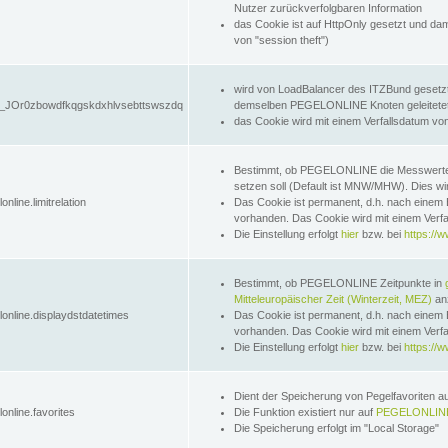
Nutzer zurückverfolgbaren Information
das Cookie ist auf HttpOnly gesetzt und dam
von "session theft")
wird von LoadBalancer des ITZBund gesetzt
JOr0zbowdfkqgskdxhlvsebttswszdq
demselben PEGELONLINE Knoten geleitetet w
das Cookie wird mit einem Verfallsdatum vo
Bestimmt, ob PEGELONLINE die Messwer
setzen soll (Default ist MNW/MHW). Dies wirk
online.limitrelation
Das Cookie ist permanent, d.h. nach einem 
vorhanden. Das Cookie wird mit einem Verfa
Die Einstellung erfolgt
hier
bzw. bei
https://w
Bestimmt, ob PEGELONLINE Zeitpunkte in
Mitteleuropäischer Zeit (Winterzeit, MEZ)
anz
lonline.displaydstdatetimes
Das Cookie ist permanent, d.h. nach einem 
vorhanden. Das Cookie wird mit einem Verfa
Die Einstellung erfolgt
hier
bzw. bei
https://w
Dient der Speicherung von Pegelfavoriten 
online.favorites
Die Funktion existiert nur auf
PEGELONLINE
Die Speicherung erfolgt im "Local Storage"