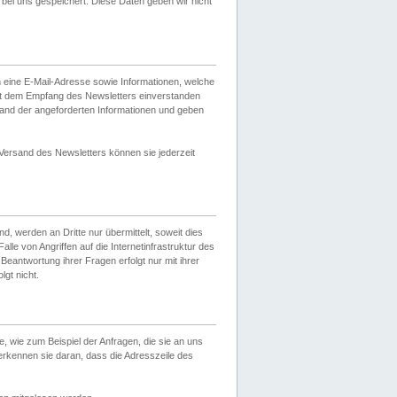
ei uns gespeichert. Diese Daten geben wir nicht
 eine E-Mail-Adresse sowie Informationen, welche
it dem Empfang des Newsletters einverstanden
sand der angeforderten Informationen und geben
 Versand des Newsletters können sie jederzeit
, werden an Dritte nur übermittelt, soweit dies
lle von Angriffen auf die Internetinfrastruktur des
Beantwortung ihrer Fragen erfolgt nur mit ihrer
gt nicht.
, wie zum Beispiel der Anfragen, die sie an uns
erkennen sie daran, dass die Adresszeile des