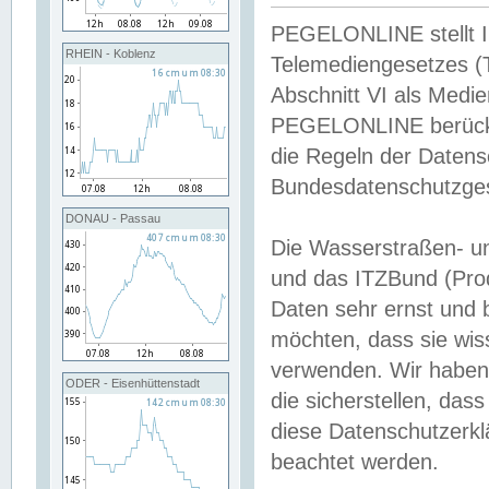
PEGELONLINE stellt Inh
RHEIN - Koblenz
Telemediengesetzes (
Abschnitt VI als Medie
PEGELONLINE berücksi
die Regeln der Date
Bundesdatenschutzge
DONAU - Passau
Die Wasserstraßen- u
und das ITZBund (Pro
Daten sehr ernst und 
möchten, dass sie wis
verwenden. Wir haben
ODER - Eisenhüttenstadt
die sicherstellen, das
diese Datenschutzerkl
beachtet werden.