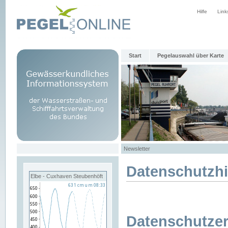
Hilfe
Link
Start
Pegelauswahl über Karte
Newsletter
Datenschutzh
Elbe - Cuxhaven Steubenhöft
Datenschutzer