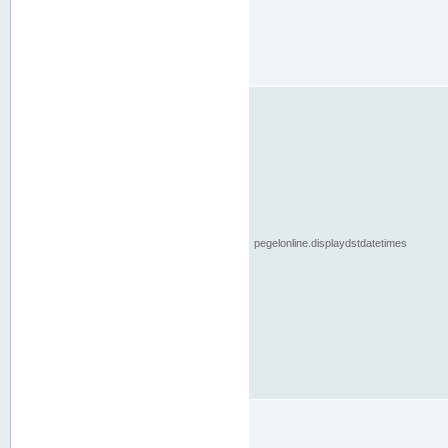
pegelonline.displaydstdatetimes