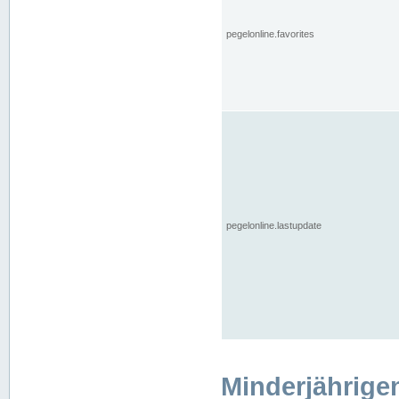
pegelonline.favorites
pegelonline.lastupdate
Minderjährige