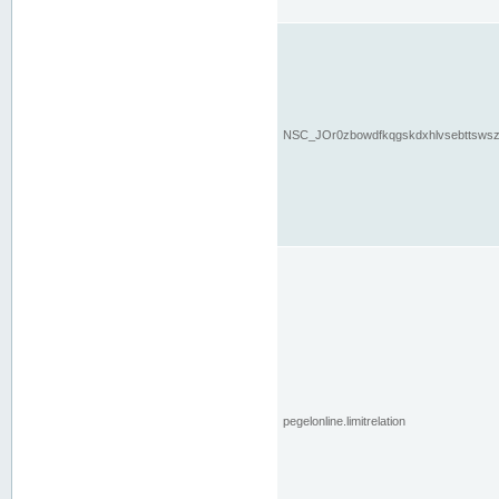
NSC_JOr0zbowdfkqgskdxhlvsebttsws
pegelonline.limitrelation