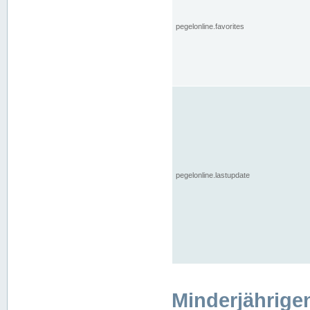
pegelonline.favorites
pegelonline.lastupdate
Minderjährige