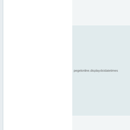
pegelonline.displaydstdatetimes