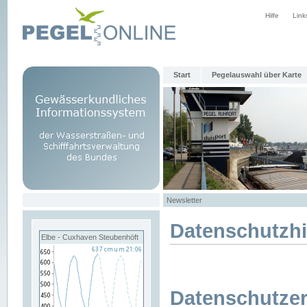
Hilfe
Link
Start
Pegelauswahl über Karte
Newsletter
Datenschutzh
Elbe - Cuxhaven Steubenhöft
Datenschutzer