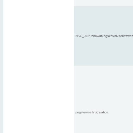
NSC_JOr0zbowdfkqgskdxhlvsebttsws
pegelonline.limitrelation