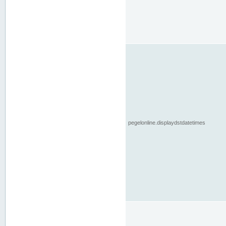
pegelonline.displaydstdatetimes