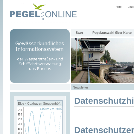
Hilfe
Link
Start
Pegelauswahl über Karte
Newsletter
Datenschutzh
Elbe - Cuxhaven Steubenhöft
Datenschutzer