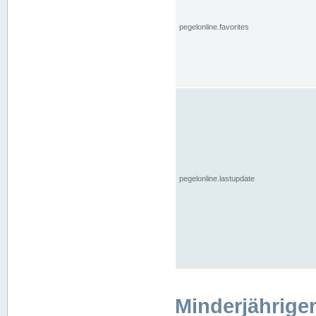
pegelonline.favorites
pegelonline.lastupdate
Minderjährige