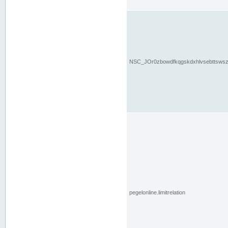
NSC_JOr0zbowdfkqgskdxhlvsebttsws
pegelonline.limitrelation