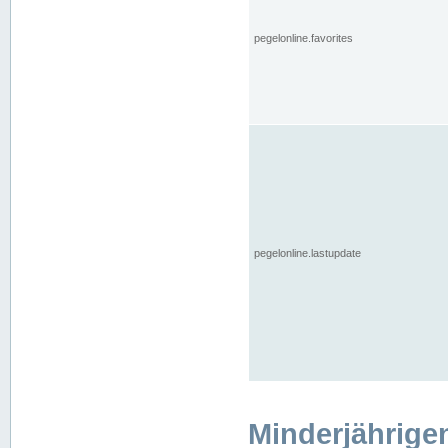
pegelonline.favorites
pegelonline.lastupdate
Minderjährige