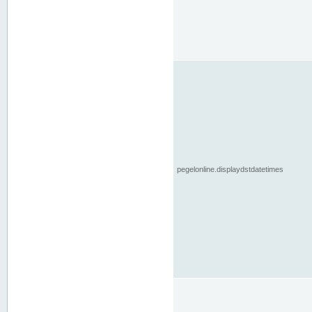
pegelonline.displaydstdatetimes