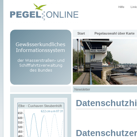
Hilfe
Link
Start
Pegelauswahl über Karte
Newsletter
Datenschutzh
Elbe - Cuxhaven Steubenhöft
Datenschutzer