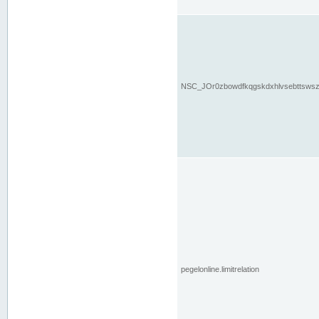
NSC_JOr0zbowdfkqgskdxhlvsebttsws
pegelonline.limitrelation