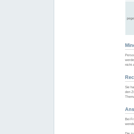
pege
Min
Perso
werde
nicht 
Rec
Sie h
den Z
Thema
Ans
Bei F
wende
Die zu