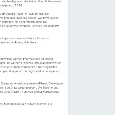
 die Festlegungen der beiden Vorschriften sowie
hutzgesetz (BDSG).
 (Produktion) nehmen den Schutz ihrer
ir möchten, dass sie wissen, wann wir welche
etroffen, die sicherstellen, dass die
 als auch von externen Dienstleistern beachtet
ologien, um unseren Service für sie zu
fehlen wir Ihnen, sich diese
endownload werden Informationen zu diesen
ogen und werden ausschließlich in anonymisierter
verbessern. Auch werden diese Nutzungsdaten
ie pseudonymisierten Zugriffsdaten anonymisiert.
her Daten zur Anmeldung am Abo-Dienst. Die Angabe
 nicht an Dritte weitergegeben. Die Speicherung
dung eines Nutzers vom Abo-Dienst werden seine
il) Sicherheitslücken aufweisen kann. Ein