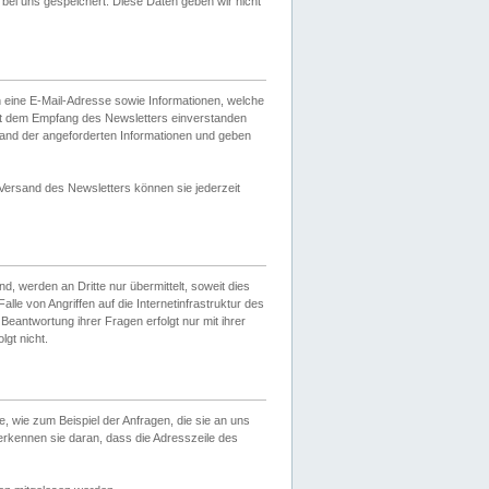
ei uns gespeichert. Diese Daten geben wir nicht
 eine E-Mail-Adresse sowie Informationen, welche
it dem Empfang des Newsletters einverstanden
sand der angeforderten Informationen und geben
 Versand des Newsletters können sie jederzeit
, werden an Dritte nur übermittelt, soweit dies
lle von Angriffen auf die Internetinfrastruktur des
Beantwortung ihrer Fragen erfolgt nur mit ihrer
gt nicht.
, wie zum Beispiel der Anfragen, die sie an uns
erkennen sie daran, dass die Adresszeile des