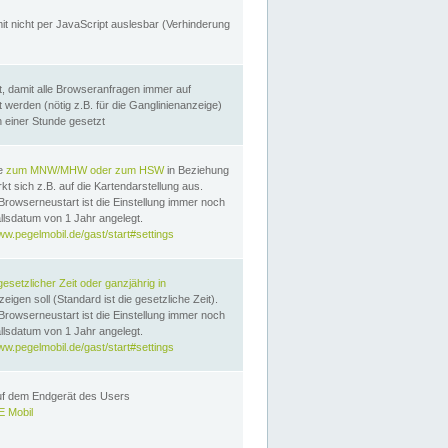
it nicht per JavaScript auslesbar (Verhinderung
, damit alle Browseranfragen immer auf
erden (nötig z.B. für die Ganglinienanzeige)
n einer Stunde gesetzt
te
zum MNW/MHW oder zum HSW
in Beziehung
t sich z.B. auf die Kartendarstellung aus.
Browserneustart ist die Einstellung immer noch
llsdatum von 1 Jahr angelegt.
ww.pegelmobil.de/gast/start#settings
gesetzlicher Zeit oder ganzjährig in
eigen soll (Standard ist die gesetzliche Zeit).
Browserneustart ist die Einstellung immer noch
llsdatum von 1 Jahr angelegt.
ww.pegelmobil.de/gast/start#settings
auf dem Endgerät des Users
 Mobil