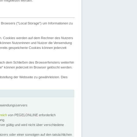
tten mitgelesen werden.
Browsers ("Local Storage") um Informationen zu
n. Cookies werden auf dem Rechner des Nutzers
 können Nutzerinnen und Nutzer die Verwendung
ereits gespeicherte Cookies können jederzeit
nach dem Schließen des Browserfensters weiterhin
e" können jederzeit im Browser gelöscht werden.
stellung der Webseite zu gewährleisten. Dies
Anwendungsservers
reich
von PEGELONLINE erforderlich
zung
rver gültig und wird nicht über verschiedene
utzers oder einer sonstigen auf den tatsächlichen