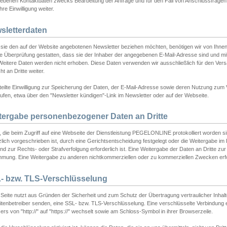
ebenen Kontaktdaten zwecks Bearbeitung der Anfrage und für den Fall von Anschlussfragen b
hre Einwilligung weiter.
sletterdaten
sie den auf der Website angebotenen Newsletter beziehen möchten, benötigen wir von Ihnen
ie Überprüfung gestatten, dass sie der Inhaber der angegebenen E-Mail-Adresse sind und m
 Weitere Daten werden nicht erhoben. Diese Daten verwenden wir ausschließlich für den Ver
cht an Dritte weiter.
teilte Einwilligung zur Speicherung der Daten, der E-Mail-Adresse sowie deren Nutzung zum
ufen, etwa über den "Newsletter kündigen"-Link im Newsletter oder auf der Webseite.
tergabe personenbezogener Daten an Dritte
 die beim Zugriff auf eine Webseite der Dienstleistung PEGELONLINE protokolliert worden sind
lich vorgeschrieben ist, durch eine Gerichtsentscheidung festgelegt oder die Weitergabe im Fa
d zur Rechts- oder Strafverfolgung erforderlich ist. Eine Weitergabe der Daten an Dritte zur 
mmung. Eine Weitergabe zu anderen nichtkommerziellen oder zu kommerziellen Zwecken erfol
- bzw. TLS-Verschlüsselung
Seite nutzt aus Gründen der Sicherheit und zum Schutz der Übertragung vertraulicher Inhalte
eitenbetreiber senden, eine SSL- bzw. TLS-Verschlüsselung. Eine verschlüsselte Verbindung 
rs von "http://" auf "https://" wechselt sowie am Schloss-Symbol in ihrer Browserzeile.