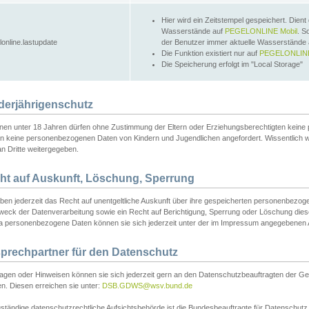
Hier wird ein Zeitstempel gespeichert. Dient
Wasserstände auf
PEGELONLINE Mobil
. S
lonline.lastupdate
der Benutzer immer aktuelle Wasserstände
Die Funktion existiert nur auf
PEGELONLINE
Die Speicherung erfolgt im "Local Storage"
derjährigenschutz
nen unter 18 Jahren dürfen ohne Zustimmung der Eltern oder Erziehungsberechtigten keine
n keine personenbezogenen Daten von Kindern und Jugendlichen angefordert. Wissentlich 
an Dritte weitergegeben.
ht auf Auskunft, Löschung, Sperrung
aben jederzeit das Recht auf unentgeltliche Auskunft über ihre gespeicherten personenbez
weck der Datenverarbeitung sowie ein Recht auf Berichtigung, Sperrung oder Löschung dies
 personenbezogene Daten können sie sich jederzeit unter der im Impressum angegebenen
prechpartner für den Datenschutz
ragen oder Hinweisen können sie sich jederzeit gern an den Datenschutzbeauftragten der Ge
n. Diesen erreichen sie unter:
DSB.GDWS@wsv.bund.de
ständige datenschutzrechtliche Aufsichtsbehörde ist die Bundesbeauftragte für Datenschutz u