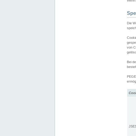
Wenn d
Spe
Die W
speic
Cooki
gespe
von C
gelös
Bei d
beste
PEGEL
ermögl
Coo
JSE