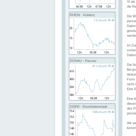
VI al
die R
RHEIN - Koblenz
Die W
perso
Daten
geset
werde
Im Zu
verbe
Daten
DONAU - Passau
Die N
Bei j
Aktion
Form 
nicht 
Eine R
Eine 
dieser
ODER - Eisenhüttenstadt
des P
persön
Wir we
lücken