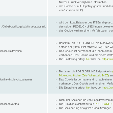
Nutzer zurückverfolgbaren Information
das Cookie ist auf HttpOnly gesetzt und dam
von "session theft")
wird von LoadBalancer des ITZBund gesetzt
JOr0zbowdfkqgskdxhlvsebttswszdq
demselben PEGELONLINE Knoten geleitetet w
das Cookie wird mit einem Verfallsdatum vo
Bestimmt, ob PEGELONLINE die Messwer
setzen soll (Default ist MNW/MHW). Dies wirk
online.limitrelation
Das Cookie ist permanent, d.h. nach einem 
vorhanden. Das Cookie wird mit einem Verfa
Die Einstellung erfolgt
hier
bzw. bei
https://w
Bestimmt, ob PEGELONLINE Zeitpunkte in
Mitteleuropäischer Zeit (Winterzeit, MEZ)
anz
lonline.displaydstdatetimes
Das Cookie ist permanent, d.h. nach einem 
vorhanden. Das Cookie wird mit einem Verfa
Die Einstellung erfolgt
hier
bzw. bei
https://w
Dient der Speicherung von Pegelfavoriten 
online.favorites
Die Funktion existiert nur auf
PEGELONLINE
Die Speicherung erfolgt im "Local Storage"