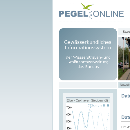
Start
Newsle
Dat
Elbe - Cuxhaven Steubenhöft
Dat
PEGEL