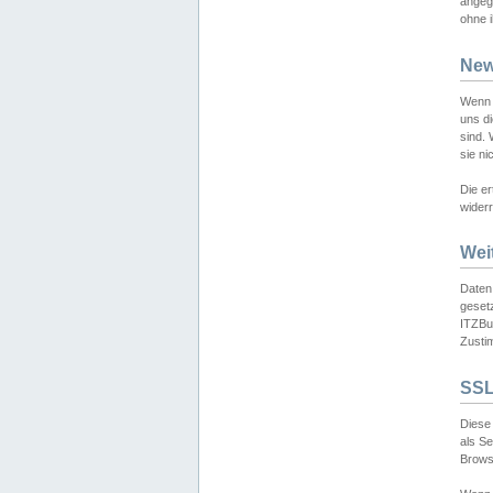
angeg
ohne i
New
Wenn 
uns d
sind.
sie ni
Die er
widerr
Wei
Daten,
gesetz
ITZBun
Zusti
SSL
Diese 
als S
Browse