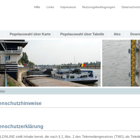
Hilfe
Links
Impressum
Nutzungsbedingungen
Datenschutz
Pegelauswahl über Karte
Pegelauswahl über Tabelle
Abo
Down
tter
enschutzhinweise
enschutzerklärung
ONLINE stellt Inhalte bereit, die nach § 2, Abs. 2 des Telemediengesetzes (TMG) als Teled