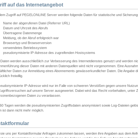
riff auf das Internetangebot
edem Zugriff auf PEGELONLINE Server werden folgende Daten für statistische und Sicherun
Name der abgerufenen Datei (Referrer URL)
Datum und Uhrzeit des Abrufs
Übertragene Datenmenge
Meldung, ob der Abruf erfolgreich war
Browsertyp und Browserversion
verwendetes Betriebssystem
pseudonymisierte IP-Adresse des zugreifenden Hostsystems
 Daten werden ausschließlich zur Verbesserung des Internetdienstes genutzt und werden ni
menführung dieser Daten mit anderen Datenquellen wird nicht vorgenommen. Eine Ausnahme 
äftlicher Daten zur Anmeldung eines Abonnements gewässerkundlicher Daten. Die Angabe die
cklich freiwillig.
seudonymisierte IP-Adresse wird nur im Falle von schweren Verstößen gegen unsere Nutzun
Zugriffsversuchen auf unsere Server ausgewertet. Dabei wird das Recht vorbehalten, unter Z
rsonenbezogenen Daten zu veranlassen.
60 Tagen werden die pseudonymisierten Zugriffsdaten anonymisiert sowie Log-Dateien gelösc
 ist dann nicht mehr möglich.
taktformular
sie uns per Kontaktformular Anfragen zukommen lassen, werden ihre Angaben aus dem Anfrag