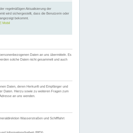
 der regelmäßigen Aktualisierung der
omit wird sichergestellt, dass die Benutzerin oder
 angezeigt bekommt.
 Mobil
 personenbezogenen Daten an uns übermitteln. Es
werden solche Daten nicht gesammelt und auch
ogenen Daten, deren Herkunft und Empfänger und
er Daten. Hierzu sowie zu weiteren Fragen zum
 Adresse an uns wenden.
neraldirektion Wasserstraßen und Schifffahrt
nd Informationsfreiheit (BfDI).