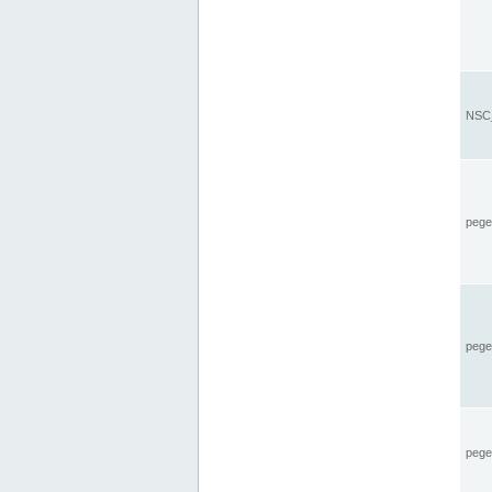
NSC_
pegel
pege
pegel