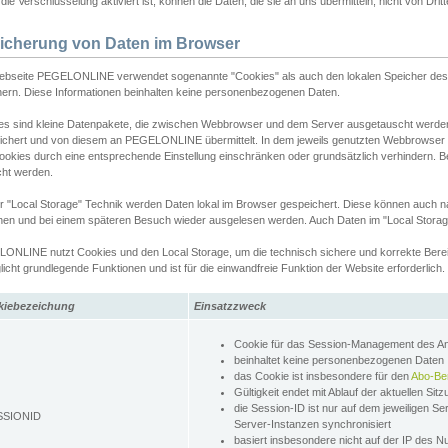
ie Verschlüsselung aktiviert ist, können die Daten, die sie an uns übermitteln, nicht von Dri
icherung von Daten im Browser
ebseite PEGELONLINE verwendet sogenannte "Cookies" als auch den lokalen Speicher des 
hern. Diese Informationen beinhalten keine personenbezogenen Daten.
es sind kleine Datenpakete, die zwischen Webbrowser und dem Server ausgetauscht werde
ichert und von diesem an PEGELONLINE übermittelt. In dem jeweils genutzten Webbrowser
ookies durch eine entsprechende Einstellung einschränken oder grundsätzlich verhindern. B
cht werden.
er "Local Storage" Technik werden Daten lokal im Browser gespeichert. Diese können auch 
hen und bei einem späteren Besuch wieder ausgelesen werden. Auch Daten im "Local Storag
ONLINE nutzt Cookies und den Local Storage, um die technisch sichere und korrekte Bereit
icht grundlegende Funktionen und ist für die einwandfreie Funktion der Website erforderlich.
kiebezeichung
Einsatzzweck
Cookie für das Session-Management des 
beinhaltet keine personenbezogenen Daten
das Cookie ist insbesondere für den
Abo-Be
Gültigkeit endet mit Ablauf der aktuellen Sit
die Session-ID ist nur auf dem jeweiligen Se
SSIONID
Server-Instanzen synchronisiert
basiert insbesondere nicht auf der IP des N