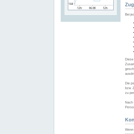
Zug
Bei j
Diese
Zusam
gesch
ausdrü
Die p
bzw. 
zu pe
Nach 
Person
Kon
Wenn 