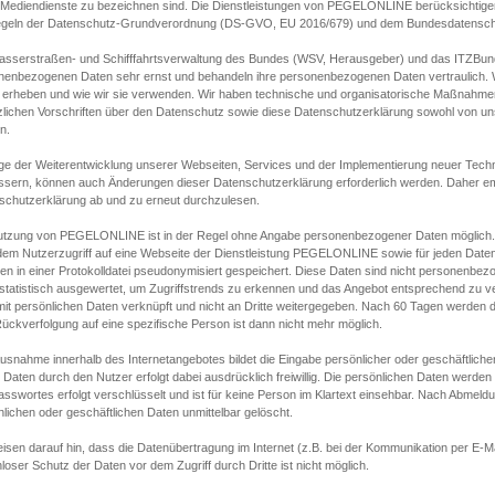
s Mediendienste zu bezeichnen sind. Die Dienstleistungen von PEGELONLINE berücksichtigen
egeln der Datenschutz-Grundverordnung (DS-GVO, EU 2016/679) und dem Bundesdatensc
asserstraßen- und Schifffahrtsverwaltung des Bundes (WSV, Herausgeber) und das ITZBund
nenbezogenen Daten sehr ernst und behandeln ihre personenbezogenen Daten vertraulich. W
 erheben und wie wir sie verwenden. Wir haben technische und organisatorische Maßnahmen g
zlichen Vorschriften über den Datenschutz sowie diese Datenschutzerklärung sowohl von uns
n.
ge der Weiterentwicklung unserer Webseiten, Services und der Implementierung neuer Techn
ssern, können auch Änderungen dieser Datenschutzerklärung erforderlich werden. Daher emp
schutzerklärung ab und zu erneut durchzulesen.
utzung von PEGELONLINE ist in der Regel ohne Angabe personenbezogener Daten möglich.
edem Nutzerzugriff auf eine Webseite der Dienstleistung PEGELONLINE sowie für jeden Dat
en in einer Protokolldatei pseudonymisiert gespeichert. Diese Daten sind nicht personenbez
statistisch ausgewertet, um Zugriffstrends zu erkennen und das Angebot entsprechend zu 
mit persönlichen Daten verknüpft und nicht an Dritte weitergegeben. Nach 60 Tagen werden d
ückverfolgung auf eine spezifische Person ist dann nicht mehr möglich.
Ausnahme innerhalb des Internetangebotes bildet die Eingabe persönlicher oder geschäftlic
 Daten durch den Nutzer erfolgt dabei ausdrücklich freiwillig. Die persönlichen Daten werden
asswortes erfolgt verschlüsselt und ist für keine Person im Klartext einsehbar. Nach Abmel
lichen oder geschäftlichen Daten unmittelbar gelöscht.
isen darauf hin, dass die Datenübertragung im Internet (z.B. bei der Kommunikation per E-Ma
loser Schutz der Daten vor dem Zugriff durch Dritte ist nicht möglich.