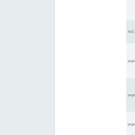
NSC_
pegel
pege
pegel