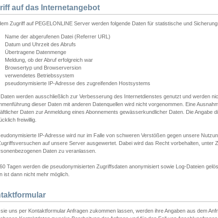
riff auf das Internetangebot
edem Zugriff auf PEGELONLINE Server werden folgende Daten für statistische und Sicherun
Name der abgerufenen Datei (Referrer URL)
Datum und Uhrzeit des Abrufs
Übertragene Datenmenge
Meldung, ob der Abruf erfolgreich war
Browsertyp und Browserversion
verwendetes Betriebssystem
pseudonymisierte IP-Adresse des zugreifenden Hostsystems
 Daten werden ausschließlich zur Verbesserung des Internetdienstes genutzt und werden ni
menführung dieser Daten mit anderen Datenquellen wird nicht vorgenommen. Eine Ausnahme 
äftlicher Daten zur Anmeldung eines Abonnements gewässerkundlicher Daten. Die Angabe die
cklich freiwillig.
seudonymisierte IP-Adresse wird nur im Falle von schweren Verstößen gegen unsere Nutzun
Zugriffsversuchen auf unsere Server ausgewertet. Dabei wird das Recht vorbehalten, unter Z
rsonenbezogenen Daten zu veranlassen.
60 Tagen werden die pseudonymisierten Zugriffsdaten anonymisiert sowie Log-Dateien gelösc
 ist dann nicht mehr möglich.
taktformular
sie uns per Kontaktformular Anfragen zukommen lassen, werden ihre Angaben aus dem Anfrag