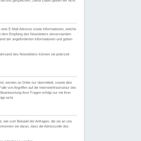
ei uns gespeichert. Diese Daten geben wir nicht
 eine E-Mail-Adresse sowie Informationen, welche
it dem Empfang des Newsletters einverstanden
sand der angeforderten Informationen und geben
 Versand des Newsletters können sie jederzeit
, werden an Dritte nur übermittelt, soweit dies
lle von Angriffen auf die Internetinfrastruktur des
Beantwortung ihrer Fragen erfolgt nur mit ihrer
gt nicht.
, wie zum Beispiel der Anfragen, die sie an uns
erkennen sie daran, dass die Adresszeile des