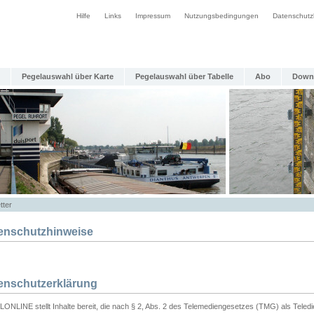
Hilfe
Links
Impressum
Nutzungsbedingungen
Datenschutz
Pegelauswahl über Karte
Pegelauswahl über Tabelle
Abo
Down
tter
enschutzhinweise
enschutzerklärung
ONLINE stellt Inhalte bereit, die nach § 2, Abs. 2 des Telemediengesetzes (TMG) als Teled