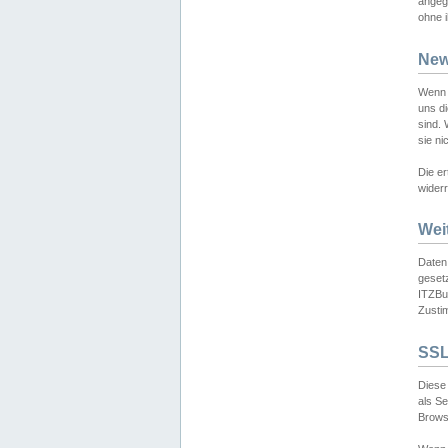
angeg
ohne i
New
Wenn 
uns d
sind.
sie ni
Die er
widerr
Wei
Daten,
gesetz
ITZBun
Zusti
SSL
Diese 
als S
Browse