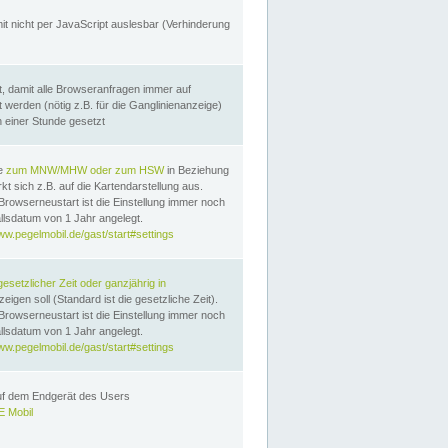
it nicht per JavaScript auslesbar (Verhinderung
, damit alle Browseranfragen immer auf
erden (nötig z.B. für die Ganglinienanzeige)
n einer Stunde gesetzt
te
zum MNW/MHW oder zum HSW
in Beziehung
t sich z.B. auf die Kartendarstellung aus.
Browserneustart ist die Einstellung immer noch
llsdatum von 1 Jahr angelegt.
ww.pegelmobil.de/gast/start#settings
gesetzlicher Zeit oder ganzjährig in
eigen soll (Standard ist die gesetzliche Zeit).
Browserneustart ist die Einstellung immer noch
llsdatum von 1 Jahr angelegt.
ww.pegelmobil.de/gast/start#settings
auf dem Endgerät des Users
 Mobil