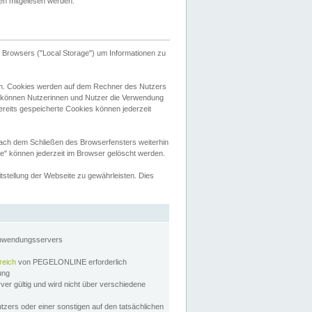
tten mitgelesen werden.
Browsers ("Local Storage") um Informationen zu
n. Cookies werden auf dem Rechner des Nutzers
 können Nutzerinnen und Nutzer die Verwendung
ereits gespeicherte Cookies können jederzeit
nach dem Schließen des Browserfensters weiterhin
e" können jederzeit im Browser gelöscht werden.
stellung der Webseite zu gewährleisten. Dies
Anwendungsservers
reich
von PEGELONLINE erforderlich
zung
rver gültig und wird nicht über verschiedene
utzers oder einer sonstigen auf den tatsächlichen