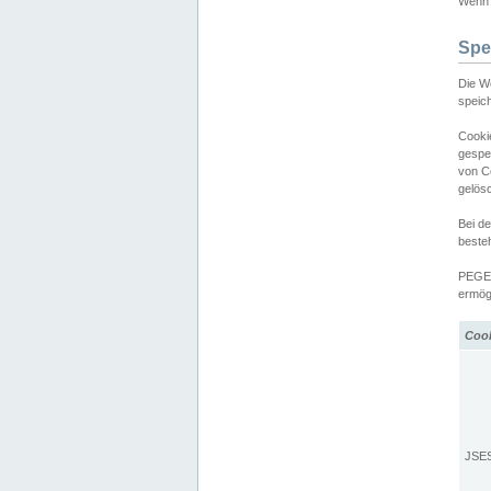
Wenn d
Spe
Die W
speic
Cooki
gespe
von C
gelös
Bei d
beste
PEGEL
ermögl
Coo
JSE