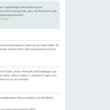
 der regelmäßigen Aktualisierung der
omit wird sichergestellt, dass die Benutzerin oder
 angezeigt bekommt.
 Mobil
 personenbezogenen Daten an uns übermitteln. Es
werden solche Daten nicht gesammelt und auch
ogenen Daten, deren Herkunft und Empfänger und
er Daten. Hierzu sowie zu weiteren Fragen zum
 Adresse an uns wenden.
neraldirektion Wasserstraßen und Schifffahrt
nd Informationsfreiheit (BfDI).