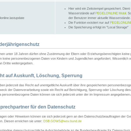
Hier wird ein Zeitstempel gespeichert. Dient
Wasserstände auf
PEGELONLINE Mobil
. S
lonline.lastupdate
der Benutzer immer aktuelle Wasserstände
Die Funktion existiert nur auf
PEGELONLINE
Die Speicherung erfolgt im "Local Storage"
derjährigenschutz
nen unter 18 Jahren dürfen ohne Zustimmung der Eltern oder Erziehungsberechtigten keine
n keine personenbezogenen Daten von Kindern und Jugendlichen angefordert. Wissentlich 
an Dritte weitergegeben.
ht auf Auskunft, Löschung, Sperrung
aben jederzeit das Recht auf unentgeltliche Auskunft über ihre gespeicherten personenbez
weck der Datenverarbeitung sowie ein Recht auf Berichtigung, Sperrung oder Löschung dies
 personenbezogene Daten können sie sich jederzeit unter der im Impressum angegebenen
prechpartner für den Datenschutz
ragen oder Hinweisen können sie sich jederzeit gern an den Datenschutzbeauftragten der Ge
n. Diesen erreichen sie unter:
DSB.GDWS@wsv.bund.de
ständige datenschutzrechtliche Aufsichtsbehörde ist die Bundesbeauftragte für Datenschutz u