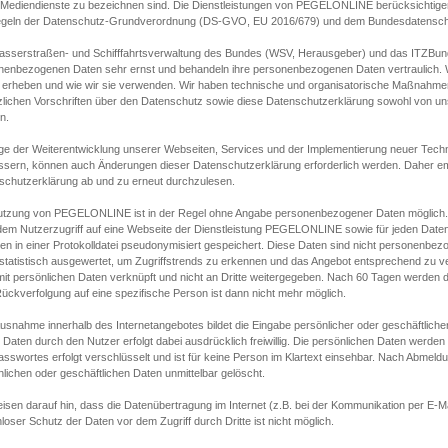
s Mediendienste zu bezeichnen sind. Die Dienstleistungen von PEGELONLINE berücksichtigen
egeln der Datenschutz-Grundverordnung (DS-GVO, EU 2016/679) und dem Bundesdatensc
asserstraßen- und Schifffahrtsverwaltung des Bundes (WSV, Herausgeber) und das ITZBund
nenbezogenen Daten sehr ernst und behandeln ihre personenbezogenen Daten vertraulich. W
 erheben und wie wir sie verwenden. Wir haben technische und organisatorische Maßnahmen g
zlichen Vorschriften über den Datenschutz sowie diese Datenschutzerklärung sowohl von uns
n.
ge der Weiterentwicklung unserer Webseiten, Services und der Implementierung neuer Techn
ssern, können auch Änderungen dieser Datenschutzerklärung erforderlich werden. Daher emp
schutzerklärung ab und zu erneut durchzulesen.
utzung von PEGELONLINE ist in der Regel ohne Angabe personenbezogener Daten möglich.
edem Nutzerzugriff auf eine Webseite der Dienstleistung PEGELONLINE sowie für jeden Dat
en in einer Protokolldatei pseudonymisiert gespeichert. Diese Daten sind nicht personenbez
statistisch ausgewertet, um Zugriffstrends zu erkennen und das Angebot entsprechend zu 
mit persönlichen Daten verknüpft und nicht an Dritte weitergegeben. Nach 60 Tagen werden d
ückverfolgung auf eine spezifische Person ist dann nicht mehr möglich.
Ausnahme innerhalb des Internetangebotes bildet die Eingabe persönlicher oder geschäftlic
 Daten durch den Nutzer erfolgt dabei ausdrücklich freiwillig. Die persönlichen Daten werden
asswortes erfolgt verschlüsselt und ist für keine Person im Klartext einsehbar. Nach Abmel
lichen oder geschäftlichen Daten unmittelbar gelöscht.
isen darauf hin, dass die Datenübertragung im Internet (z.B. bei der Kommunikation per E-Ma
loser Schutz der Daten vor dem Zugriff durch Dritte ist nicht möglich.