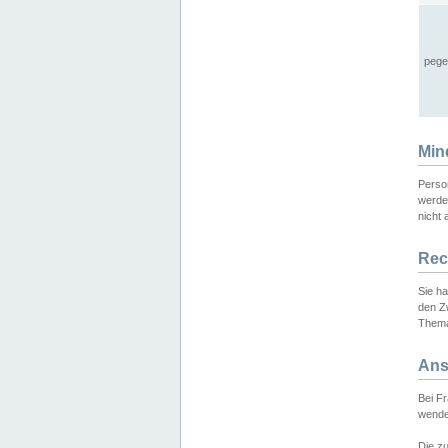
pege
Min
Perso
werde
nicht 
Rec
Sie h
den Z
Thema
Ans
Bei F
wende
Die zu