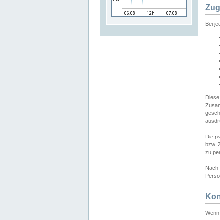
Zug
Bei j
Diese
Zusam
gesch
ausdrü
Die p
bzw. 
zu pe
Nach 
Person
Kon
Wenn 