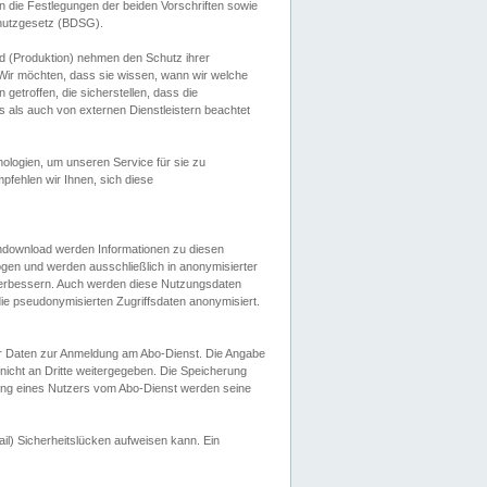
 die Festlegungen der beiden Vorschriften sowie
hutzgesetz (BDSG).
 (Produktion) nehmen den Schutz ihrer
ir möchten, dass sie wissen, wann wir welche
etroffen, die sicherstellen, dass die
 als auch von externen Dienstleistern beachtet
ologien, um unseren Service für sie zu
fehlen wir Ihnen, sich diese
endownload werden Informationen zu diesen
ogen und werden ausschließlich in anonymisierter
verbessern. Auch werden diese Nutzungsdaten
ie pseudonymisierten Zugriffsdaten anonymisiert.
her Daten zur Anmeldung am Abo-Dienst. Die Angabe
 nicht an Dritte weitergegeben. Die Speicherung
dung eines Nutzers vom Abo-Dienst werden seine
il) Sicherheitslücken aufweisen kann. Ein