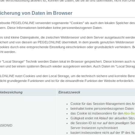
ie Verschlüsselung aktiviert ist, können die Daten, die sie an uns übermitteln, nicht von Dri
icherung von Daten im Browser
ebseite PEGELONLINE verwendet sogenannte "Cookies" als auch den lokalen Speicher des 
hern. Diese Informationen beinhalten keine personenbezogenen Daten.
es sind kleine Datenpakete, die zwischen Webbrowser und dem Server ausgetauscht werde
ichert und von diesem an PEGELONLINE übermittelt. In dem jeweils genutzten Webbrowser
ookies durch eine entsprechende Einstellung einschränken oder grundsätzlich verhindern. B
cht werden.
er "Local Storage" Technik werden Daten lokal im Browser gespeichert. Diese können auch 
hen und bei einem späteren Besuch wieder ausgelesen werden. Auch Daten im "Local Storag
ONLINE nutzt Cookies und den Local Storage, um die technisch sichere und korrekte Bereit
icht grundlegende Funktionen und ist für die einwandfreie Funktion der Website erforderlich.
kiebezeichung
Einsatzzweck
Cookie für das Session-Management des 
beinhaltet keine personenbezogenen Daten
das Cookie ist insbesondere für den
Abo-Be
Gültigkeit endet mit Ablauf der aktuellen Sit
die Session-ID ist nur auf dem jeweiligen Se
SSIONID
Server-Instanzen synchronisiert
basiert insbesondere nicht auf der IP des N