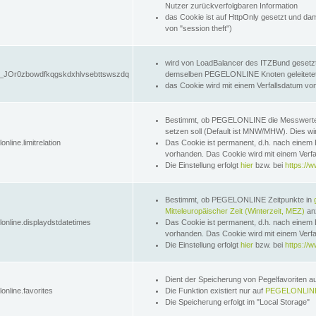
Nutzer zurückverfolgbaren Information
das Cookie ist auf HttpOnly gesetzt und dam
von "session theft")
wird von LoadBalancer des ITZBund gesetzt
JOr0zbowdfkqgskdxhlvsebttswszdq
demselben PEGELONLINE Knoten geleitetet w
das Cookie wird mit einem Verfallsdatum vo
Bestimmt, ob PEGELONLINE die Messwer
setzen soll (Default ist MNW/MHW). Dies wirk
online.limitrelation
Das Cookie ist permanent, d.h. nach einem 
vorhanden. Das Cookie wird mit einem Verfa
Die Einstellung erfolgt
hier
bzw. bei
https://w
Bestimmt, ob PEGELONLINE Zeitpunkte in
Mitteleuropäischer Zeit (Winterzeit, MEZ)
anz
lonline.displaydstdatetimes
Das Cookie ist permanent, d.h. nach einem 
vorhanden. Das Cookie wird mit einem Verfa
Die Einstellung erfolgt
hier
bzw. bei
https://w
Dient der Speicherung von Pegelfavoriten 
online.favorites
Die Funktion existiert nur auf
PEGELONLINE
Die Speicherung erfolgt im "Local Storage"