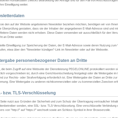
ebenen Kontaktdaten zwecks Bearbeitung der Anfrage und für den Fall von Anschlussfragen b
hre Einwilligung weiter.
sletterdaten
sie den auf der Website angebotenen Newsletter beziehen möchten, benötigen wir von Ihnen
ie Überprüfung gestatten, dass sie der Inhaber der angegebenen E-Mail-Adresse sind und m
 Weitere Daten werden nicht erhoben. Diese Daten verwenden wir ausschließlich für den Ver
cht an Dritte weiter.
teilte Einwilligung zur Speicherung der Daten, der E-Mail-Adresse sowie deren Nutzung zum
ufen, etwa über den "Newsletter kündigen"-Link im Newsletter oder auf der Webseite.
tergabe personenbezogener Daten an Dritte
 die beim Zugriff auf eine Webseite der Dienstleistung PEGELONLINE protokolliert worden sind
lich vorgeschrieben ist, durch eine Gerichtsentscheidung festgelegt oder die Weitergabe im Fa
d zur Rechts- oder Strafverfolgung erforderlich ist. Eine Weitergabe der Daten an Dritte zur 
mmung. Eine Weitergabe zu anderen nichtkommerziellen oder zu kommerziellen Zwecken erfol
- bzw. TLS-Verschlüsselung
Seite nutzt aus Gründen der Sicherheit und zum Schutz der Übertragung vertraulicher Inhalte
eitenbetreiber senden, eine SSL- bzw. TLS-Verschlüsselung. Eine verschlüsselte Verbindung 
rs von "http://" auf "https://" wechselt sowie am Schloss-Symbol in ihrer Browserzeile.