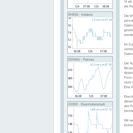
VI al
die R
RHEIN - Koblenz
Die W
perso
Daten
geset
werde
Im Zu
verbe
Daten
DONAU - Passau
Die N
Bei j
Aktion
Form 
nicht 
Eine R
Eine 
dieser
ODER - Eisenhüttenstadt
des P
persön
Wir we
lücken