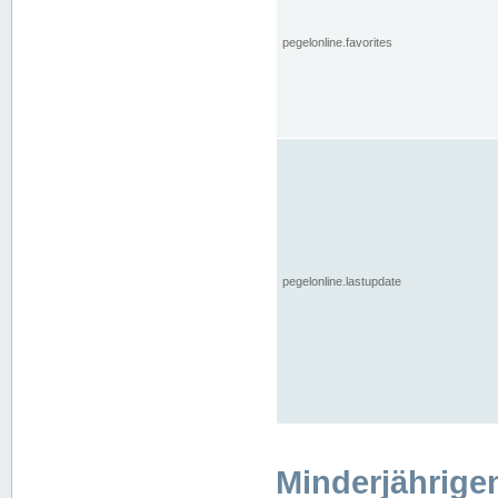
pegelonline.favorites
pegelonline.lastupdate
Minderjährige