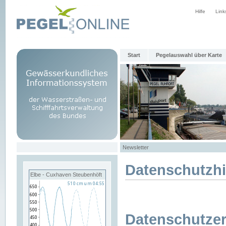
Hilfe
Link
Start
Pegelauswahl über Karte
Newsletter
Datenschutzh
Elbe - Cuxhaven Steubenhöft
Datenschutzer