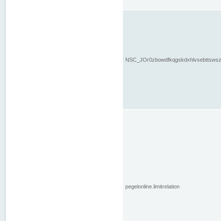
NSC_JOr0zbowdfkqgskdxhlvsebttsws
pegelonline.limitrelation