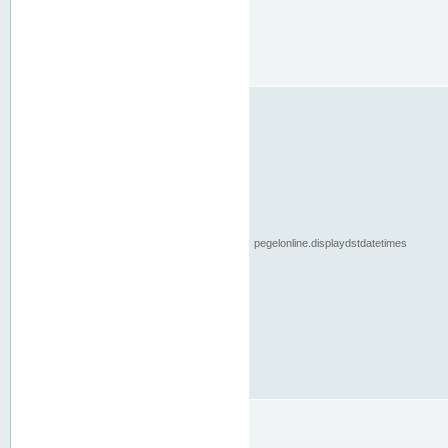
pegelonline.displaydstdatetimes