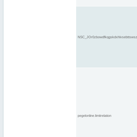
NSC_JOr0zbowdfkqgskdxhlvsebttsws
pegelonline.limitrelation