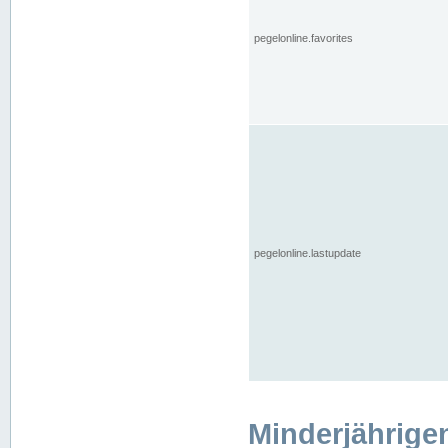
pegelonline.favorites
pegelonline.lastupdate
Minderjährige