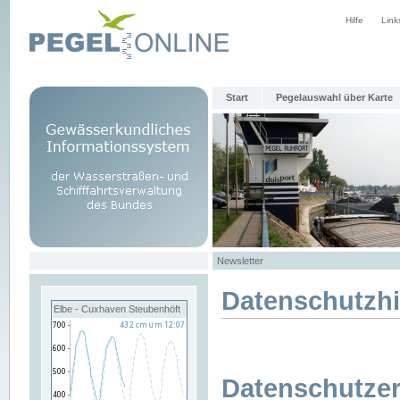
Hilfe
Link
Start
Pegelauswahl über Karte
Newsletter
Datenschutzh
Elbe - Cuxhaven Steubenhöft
Datenschutzer