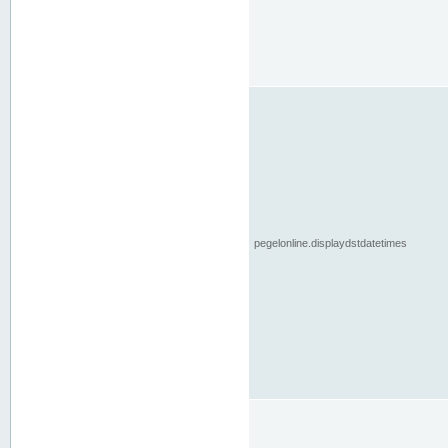
pegelonline.displaydstdatetimes