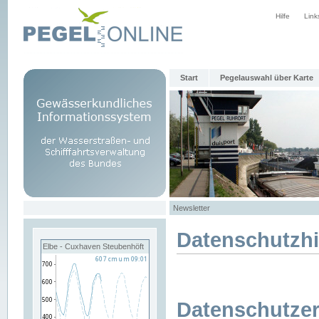
Hilfe
Link
Start
Pegelauswahl über Karte
Newsletter
Datenschutzh
Elbe - Cuxhaven Steubenhöft
Datenschutzer