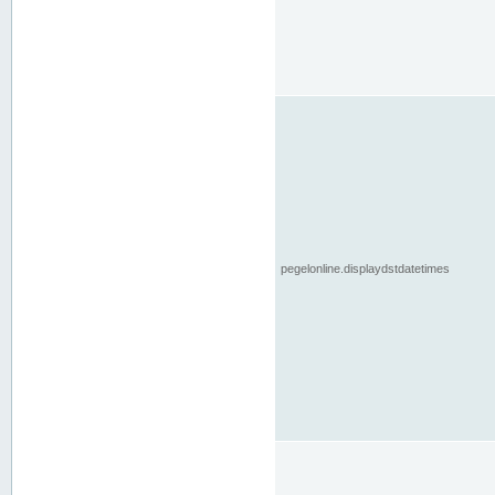
pegelonline.displaydstdatetimes