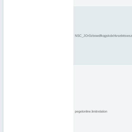
NSC_JOr0zbowdfkqgskdxhlvsebttsws
pegelonline.limitrelation