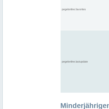
pegelonline.favorites
pegelonline.lastupdate
Minderjährige