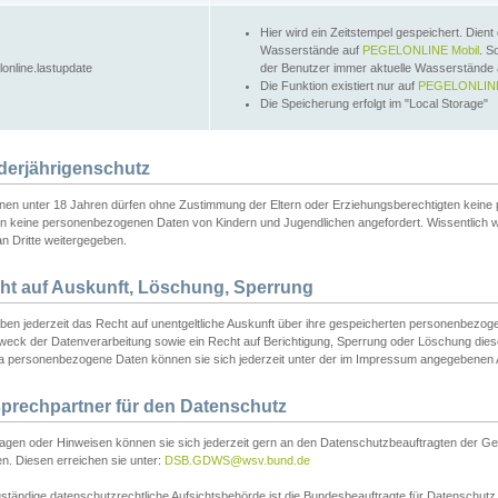
Hier wird ein Zeitstempel gespeichert. Dient
Wasserstände auf
PEGELONLINE Mobil
. S
lonline.lastupdate
der Benutzer immer aktuelle Wasserstände
Die Funktion existiert nur auf
PEGELONLINE
Die Speicherung erfolgt im "Local Storage"
derjährigenschutz
nen unter 18 Jahren dürfen ohne Zustimmung der Eltern oder Erziehungsberechtigten keine
n keine personenbezogenen Daten von Kindern und Jugendlichen angefordert. Wissentlich 
an Dritte weitergegeben.
ht auf Auskunft, Löschung, Sperrung
aben jederzeit das Recht auf unentgeltliche Auskunft über ihre gespeicherten personenbez
weck der Datenverarbeitung sowie ein Recht auf Berichtigung, Sperrung oder Löschung dies
 personenbezogene Daten können sie sich jederzeit unter der im Impressum angegebenen
prechpartner für den Datenschutz
ragen oder Hinweisen können sie sich jederzeit gern an den Datenschutzbeauftragten der Ge
n. Diesen erreichen sie unter:
DSB.GDWS@wsv.bund.de
ständige datenschutzrechtliche Aufsichtsbehörde ist die Bundesbeauftragte für Datenschutz u