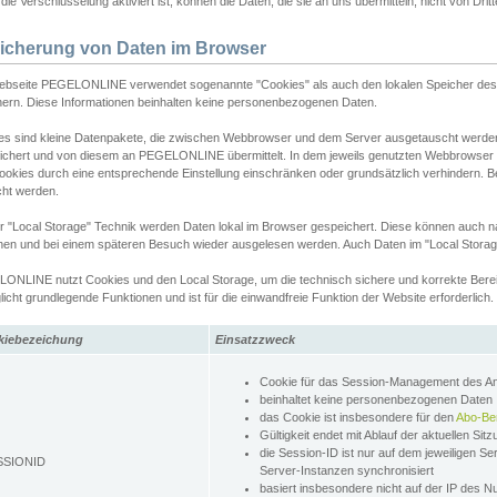
ie Verschlüsselung aktiviert ist, können die Daten, die sie an uns übermitteln, nicht von Dri
icherung von Daten im Browser
ebseite PEGELONLINE verwendet sogenannte "Cookies" als auch den lokalen Speicher des 
hern. Diese Informationen beinhalten keine personenbezogenen Daten.
es sind kleine Datenpakete, die zwischen Webbrowser und dem Server ausgetauscht werde
ichert und von diesem an PEGELONLINE übermittelt. In dem jeweils genutzten Webbrowser
ookies durch eine entsprechende Einstellung einschränken oder grundsätzlich verhindern. B
cht werden.
er "Local Storage" Technik werden Daten lokal im Browser gespeichert. Diese können auch 
hen und bei einem späteren Besuch wieder ausgelesen werden. Auch Daten im "Local Storag
ONLINE nutzt Cookies und den Local Storage, um die technisch sichere und korrekte Bereit
icht grundlegende Funktionen und ist für die einwandfreie Funktion der Website erforderlich.
kiebezeichung
Einsatzzweck
Cookie für das Session-Management des 
beinhaltet keine personenbezogenen Daten
das Cookie ist insbesondere für den
Abo-Be
Gültigkeit endet mit Ablauf der aktuellen Sit
die Session-ID ist nur auf dem jeweiligen Se
SSIONID
Server-Instanzen synchronisiert
basiert insbesondere nicht auf der IP des N