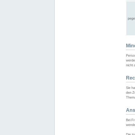
pege
Min
Perso
werde
nicht 
Rec
Sie h
den Z
Thema
Ans
Bei F
wende
Die zu