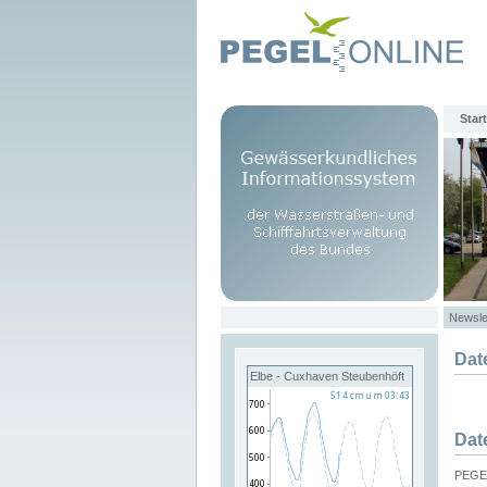
Start
Newsle
Dat
Elbe - Cuxhaven Steubenhöft
Dat
PEGEL