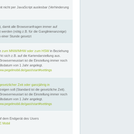
it nicht per JavaScript auslesbar (Verhinderung
, damit alle Browseranfragen immer auf
erden (nötig z.B. für die Ganglinienanzeige)
n einer Stunde gesetzt
te
zum MNW/MHW oder zum HSW
in Beziehung
t sich z.B. auf die Kartendarstellung aus.
Browserneustart ist die Einstellung immer noch
llsdatum von 1 Jahr angelegt.
ww.pegelmobil.de/gast/start#settings
gesetzlicher Zeit oder ganzjährig in
eigen soll (Standard ist die gesetzliche Zeit).
Browserneustart ist die Einstellung immer noch
llsdatum von 1 Jahr angelegt.
ww.pegelmobil.de/gast/start#settings
auf dem Endgerät des Users
 Mobil