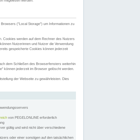
tten mitgelesen werden.
Browsers ("Local Storage") um Informationen zu
n. Cookies werden auf dem Rechner des Nutzers
 können Nutzerinnen und Nutzer die Verwendung
ereits gespeicherte Cookies können jederzeit
nach dem Schließen des Browserfensters weiterhin
e" können jederzeit im Browser gelöscht werden.
stellung der Webseite zu gewährleisten. Dies
Anwendungsservers
reich
von PEGELONLINE erforderlich
zung
rver gültig und wird nicht über verschiedene
utzers oder einer sonstigen auf den tatsächlichen