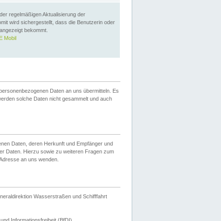
 der regelmäßigen Aktualisierung der
omit wird sichergestellt, dass die Benutzerin oder
 angezeigt bekommt.
 Mobil
 personenbezogenen Daten an uns übermitteln. Es
werden solche Daten nicht gesammelt und auch
ogenen Daten, deren Herkunft und Empfänger und
er Daten. Hierzu sowie zu weiteren Fragen zum
 Adresse an uns wenden.
neraldirektion Wasserstraßen und Schifffahrt
nd Informationsfreiheit (BfDI).