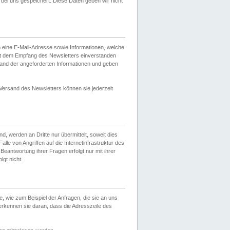
ei uns gespeichert. Diese Daten geben wir nicht
 eine E-Mail-Adresse sowie Informationen, welche
it dem Empfang des Newsletters einverstanden
sand der angeforderten Informationen und geben
 Versand des Newsletters können sie jederzeit
, werden an Dritte nur übermittelt, soweit dies
lle von Angriffen auf die Internetinfrastruktur des
Beantwortung ihrer Fragen erfolgt nur mit ihrer
gt nicht.
, wie zum Beispiel der Anfragen, die sie an uns
erkennen sie daran, dass die Adresszeile des