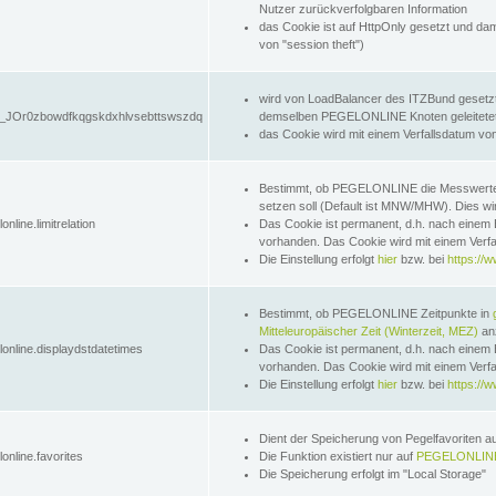
Nutzer zurückverfolgbaren Information
das Cookie ist auf HttpOnly gesetzt und dam
von "session theft")
wird von LoadBalancer des ITZBund gesetzt
JOr0zbowdfkqgskdxhlvsebttswszdq
demselben PEGELONLINE Knoten geleitetet w
das Cookie wird mit einem Verfallsdatum vo
Bestimmt, ob PEGELONLINE die Messwer
setzen soll (Default ist MNW/MHW). Dies wirk
online.limitrelation
Das Cookie ist permanent, d.h. nach einem 
vorhanden. Das Cookie wird mit einem Verfa
Die Einstellung erfolgt
hier
bzw. bei
https://w
Bestimmt, ob PEGELONLINE Zeitpunkte in
Mitteleuropäischer Zeit (Winterzeit, MEZ)
anz
lonline.displaydstdatetimes
Das Cookie ist permanent, d.h. nach einem 
vorhanden. Das Cookie wird mit einem Verfa
Die Einstellung erfolgt
hier
bzw. bei
https://w
Dient der Speicherung von Pegelfavoriten 
online.favorites
Die Funktion existiert nur auf
PEGELONLINE
Die Speicherung erfolgt im "Local Storage"