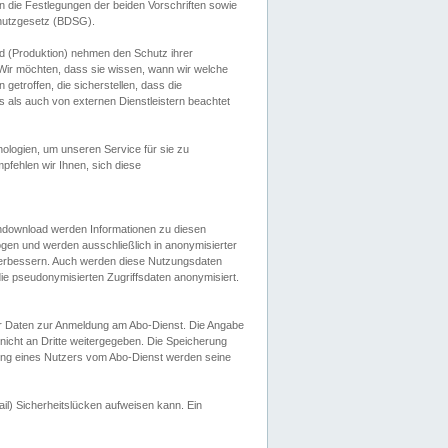
 die Festlegungen der beiden Vorschriften sowie
hutzgesetz (BDSG).
 (Produktion) nehmen den Schutz ihrer
ir möchten, dass sie wissen, wann wir welche
etroffen, die sicherstellen, dass die
 als auch von externen Dienstleistern beachtet
ologien, um unseren Service für sie zu
fehlen wir Ihnen, sich diese
endownload werden Informationen zu diesen
ogen und werden ausschließlich in anonymisierter
verbessern. Auch werden diese Nutzungsdaten
ie pseudonymisierten Zugriffsdaten anonymisiert.
her Daten zur Anmeldung am Abo-Dienst. Die Angabe
 nicht an Dritte weitergegeben. Die Speicherung
dung eines Nutzers vom Abo-Dienst werden seine
il) Sicherheitslücken aufweisen kann. Ein