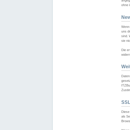
angeg
ohne i
New
Wenn 
uns d
sind.
sie ni
Die er
widerr
Wei
Daten,
gesetz
ITZBun
Zusti
SSL
Diese 
als S
Browse