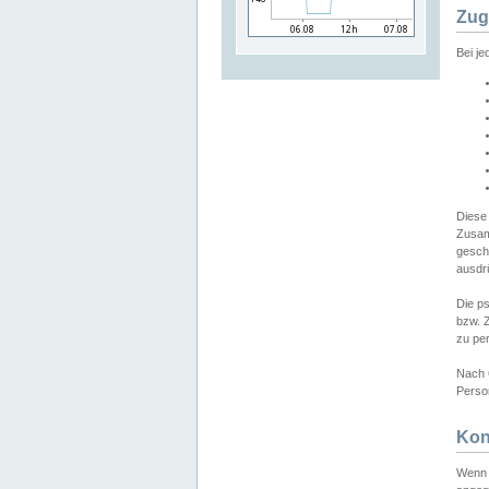
Zug
Bei j
Diese
Zusam
gesch
ausdrü
Die p
bzw. 
zu pe
Nach 
Person
Kon
Wenn 