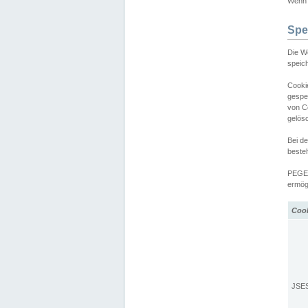
Wenn d
Spe
Die W
speic
Cooki
gespe
von C
gelös
Bei d
beste
PEGEL
ermögl
Coo
JSE