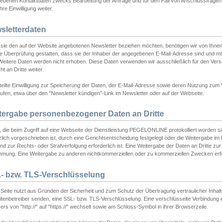
ebenen Kontaktdaten zwecks Bearbeitung der Anfrage und für den Fall von Anschlussfragen b
hre Einwilligung weiter.
sletterdaten
sie den auf der Website angebotenen Newsletter beziehen möchten, benötigen wir von Ihnen
ie Überprüfung gestatten, dass sie der Inhaber der angegebenen E-Mail-Adresse sind und m
 Weitere Daten werden nicht erhoben. Diese Daten verwenden wir ausschließlich für den Ver
cht an Dritte weiter.
teilte Einwilligung zur Speicherung der Daten, der E-Mail-Adresse sowie deren Nutzung zum
ufen, etwa über den "Newsletter kündigen"-Link im Newsletter oder auf der Webseite.
tergabe personenbezogener Daten an Dritte
 die beim Zugriff auf eine Webseite der Dienstleistung PEGELONLINE protokolliert worden sind
lich vorgeschrieben ist, durch eine Gerichtsentscheidung festgelegt oder die Weitergabe im Fa
d zur Rechts- oder Strafverfolgung erforderlich ist. Eine Weitergabe der Daten an Dritte zur 
mmung. Eine Weitergabe zu anderen nichtkommerziellen oder zu kommerziellen Zwecken erfol
- bzw. TLS-Verschlüsselung
Seite nutzt aus Gründen der Sicherheit und zum Schutz der Übertragung vertraulicher Inhalte
eitenbetreiber senden, eine SSL- bzw. TLS-Verschlüsselung. Eine verschlüsselte Verbindung 
rs von "http://" auf "https://" wechselt sowie am Schloss-Symbol in ihrer Browserzeile.