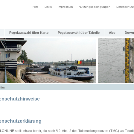
Hilfe
Links
Impressum
Nutzungsbedingungen
Datenschutz
Pegelauswahl über Karte
Pegelauswahl über Tabelle
Abo
Down
tter
enschutzhinweise
enschutzerklärung
ONLINE stellt Inhalte bereit, die nach § 2, Abs. 2 des Telemediengesetzes (TMG) als Teled