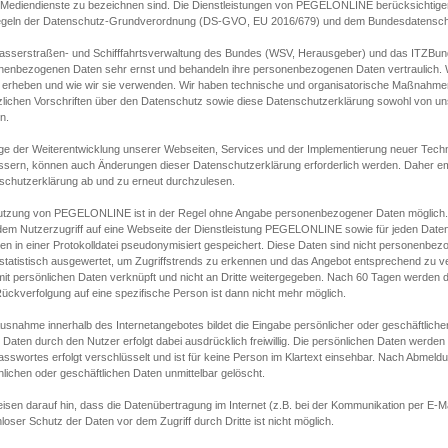
s Mediendienste zu bezeichnen sind. Die Dienstleistungen von PEGELONLINE berücksichtigen
egeln der Datenschutz-Grundverordnung (DS-GVO, EU 2016/679) und dem Bundesdatensc
asserstraßen- und Schifffahrtsverwaltung des Bundes (WSV, Herausgeber) und das ITZBund
nenbezogenen Daten sehr ernst und behandeln ihre personenbezogenen Daten vertraulich. W
 erheben und wie wir sie verwenden. Wir haben technische und organisatorische Maßnahmen g
zlichen Vorschriften über den Datenschutz sowie diese Datenschutzerklärung sowohl von uns
n.
ge der Weiterentwicklung unserer Webseiten, Services und der Implementierung neuer Techn
ssern, können auch Änderungen dieser Datenschutzerklärung erforderlich werden. Daher emp
schutzerklärung ab und zu erneut durchzulesen.
utzung von PEGELONLINE ist in der Regel ohne Angabe personenbezogener Daten möglich.
edem Nutzerzugriff auf eine Webseite der Dienstleistung PEGELONLINE sowie für jeden Dat
en in einer Protokolldatei pseudonymisiert gespeichert. Diese Daten sind nicht personenbez
statistisch ausgewertet, um Zugriffstrends zu erkennen und das Angebot entsprechend zu 
mit persönlichen Daten verknüpft und nicht an Dritte weitergegeben. Nach 60 Tagen werden d
ückverfolgung auf eine spezifische Person ist dann nicht mehr möglich.
Ausnahme innerhalb des Internetangebotes bildet die Eingabe persönlicher oder geschäftlic
 Daten durch den Nutzer erfolgt dabei ausdrücklich freiwillig. Die persönlichen Daten werden
asswortes erfolgt verschlüsselt und ist für keine Person im Klartext einsehbar. Nach Abmel
lichen oder geschäftlichen Daten unmittelbar gelöscht.
isen darauf hin, dass die Datenübertragung im Internet (z.B. bei der Kommunikation per E-Ma
loser Schutz der Daten vor dem Zugriff durch Dritte ist nicht möglich.