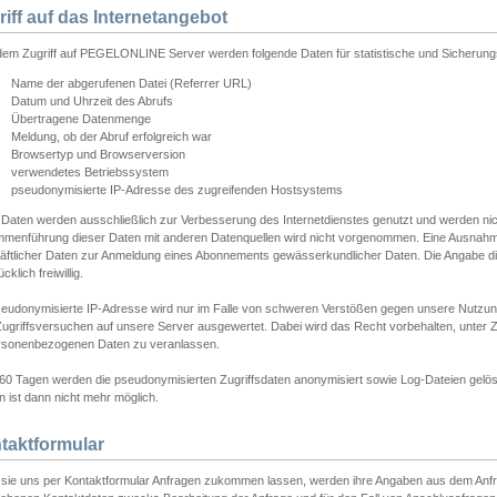
riff auf das Internetangebot
edem Zugriff auf PEGELONLINE Server werden folgende Daten für statistische und Sicherun
Name der abgerufenen Datei (Referrer URL)
Datum und Uhrzeit des Abrufs
Übertragene Datenmenge
Meldung, ob der Abruf erfolgreich war
Browsertyp und Browserversion
verwendetes Betriebssystem
pseudonymisierte IP-Adresse des zugreifenden Hostsystems
 Daten werden ausschließlich zur Verbesserung des Internetdienstes genutzt und werden ni
menführung dieser Daten mit anderen Datenquellen wird nicht vorgenommen. Eine Ausnahme 
äftlicher Daten zur Anmeldung eines Abonnements gewässerkundlicher Daten. Die Angabe die
cklich freiwillig.
seudonymisierte IP-Adresse wird nur im Falle von schweren Verstößen gegen unsere Nutzun
Zugriffsversuchen auf unsere Server ausgewertet. Dabei wird das Recht vorbehalten, unter Z
rsonenbezogenen Daten zu veranlassen.
60 Tagen werden die pseudonymisierten Zugriffsdaten anonymisiert sowie Log-Dateien gelösc
 ist dann nicht mehr möglich.
taktformular
sie uns per Kontaktformular Anfragen zukommen lassen, werden ihre Angaben aus dem Anfrag