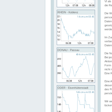
VI al
die R
RHEIN - Koblenz
Die W
perso
Daten
geset
werde
Im Zu
verbe
Daten
DONAU - Passau
Die N
Bei j
Aktion
Form 
nicht 
Eine R
Eine 
dieser
ODER - Eisenhüttenstadt
des P
persön
Wir we
lücken