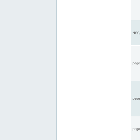
NSC_
pegel
pege
pegel