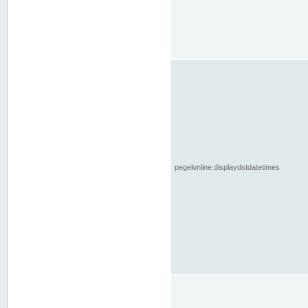
pegelonline.displaydstdatetimes