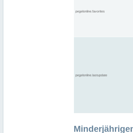
pegelonline.favorites
pegelonline.lastupdate
Minderjährige