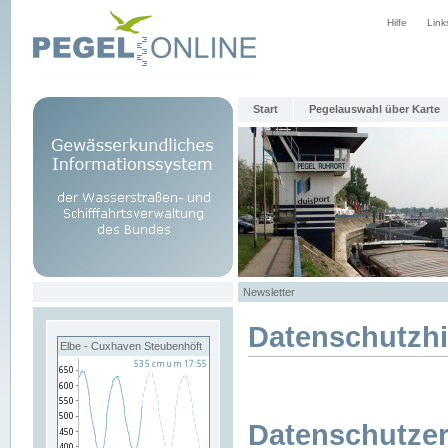
Hilfe
Link
Start
Pegelauswahl über Karte
Newsletter
Datenschutzh
Elbe - Cuxhaven Steubenhöft
Datenschutzer