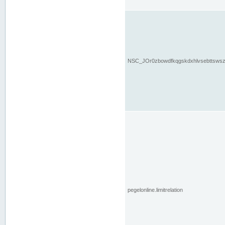
NSC_JOr0zbowdfkqgskdxhlvsebttsws
pegelonline.limitrelation