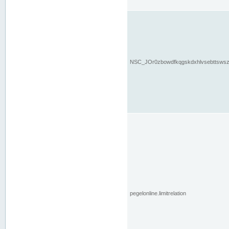
NSC_JOr0zbowdfkqgskdxhlvsebttsws
pegelonline.limitrelation