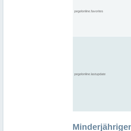
pegelonline.favorites
pegelonline.lastupdate
Minderjährige