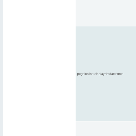
pegelonline.displaydstdatetimes