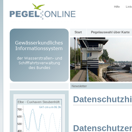
Hilfe
Link
Start
Pegelauswahl über Karte
Newsletter
Datenschutzh
Elbe - Cuxhaven Steubenhöft
Datenschutzer