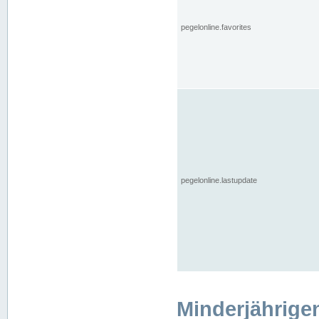
pegelonline.favorites
pegelonline.lastupdate
Minderjährige