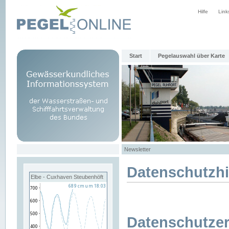
Hilfe
Link
Start
Pegelauswahl über Karte
Newsletter
Datenschutzh
Elbe - Cuxhaven Steubenhöft
Datenschutzer