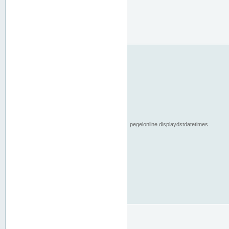
pegelonline.displaydstdatetimes