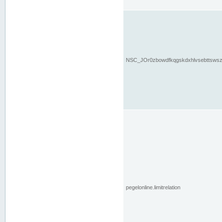
NSC_JOr0zbowdfkqgskdxhlvsebttsws
pegelonline.limitrelation