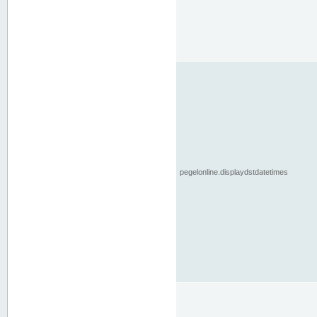
pegelonline.displaydstdatetimes