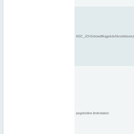
NSC_JOr0zbowdfkqgskdxhlvsebttsws
pegelonline.limitrelation