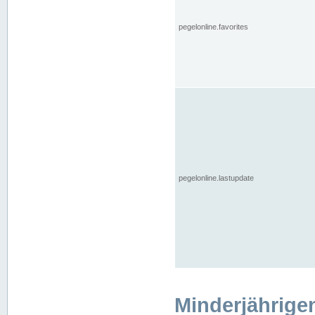
pegelonline.favorites
pegelonline.lastupdate
Minderjährige