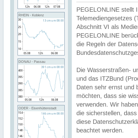
PEGELONLINE stellt Inh
RHEIN - Koblenz
Telemediengesetzes (
Abschnitt VI als Medie
PEGELONLINE berücksi
die Regeln der Date
Bundesdatenschutzge
DONAU - Passau
Die Wasserstraßen- u
und das ITZBund (Pro
Daten sehr ernst und 
möchten, dass sie wis
verwenden. Wir haben
ODER - Eisenhüttenstadt
die sicherstellen, das
diese Datenschutzerkl
beachtet werden.