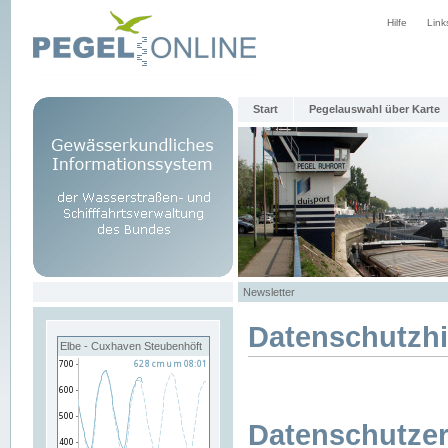
Hilfe
Link
Start
Pegelauswahl über Karte
Newsletter
Datenschutzh
Elbe - Cuxhaven Steubenhöft
Datenschutzer