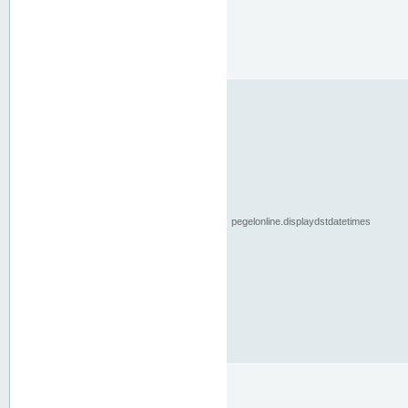
pegelonline.displaydstdatetimes