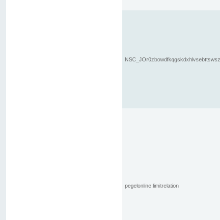
NSC_JOr0zbowdfkqgskdxhlvsebttsws
pegelonline.limitrelation