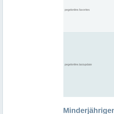
pegelonline.favorites
pegelonline.lastupdate
Minderjährige