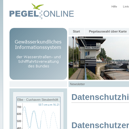
Hilfe
Link
Start
Pegelauswahl über Karte
Newsletter
Datenschutzh
Elbe - Cuxhaven Steubenhöft
Datenschutzer