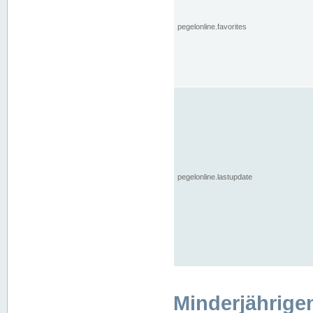
pegelonline.favorites
pegelonline.lastupdate
Minderjährige