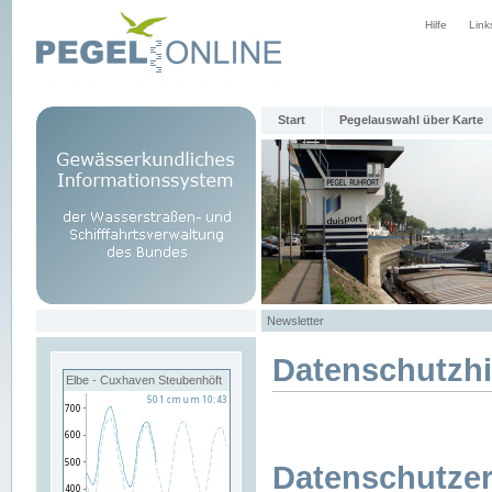
Hilfe
Link
Start
Pegelauswahl über Karte
Newsletter
Datenschutzh
Elbe - Cuxhaven Steubenhöft
Datenschutzer