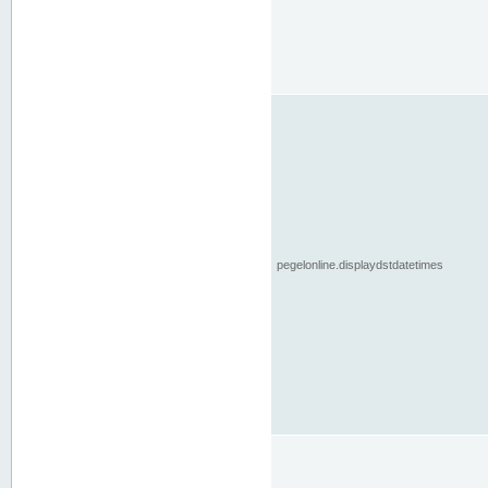
pegelonline.displaydstdatetimes