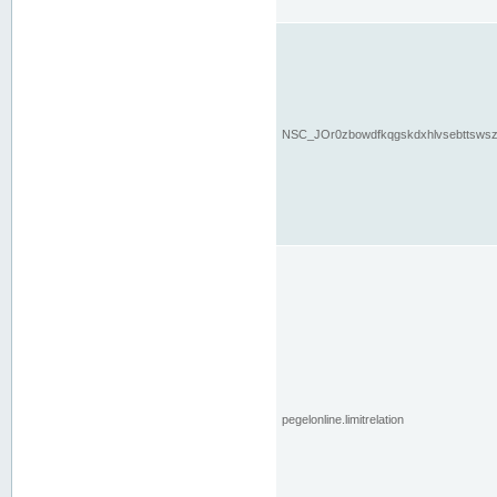
NSC_JOr0zbowdfkqgskdxhlvsebttsws
pegelonline.limitrelation