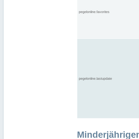
pegelonline.favorites
pegelonline.lastupdate
Minderjährige