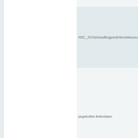
NSC_JOr0zbowdfkqgskdxhlvsebttsws
pegelonline.limitrelation