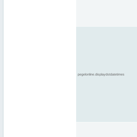
pegelonline.displaydstdatetimes