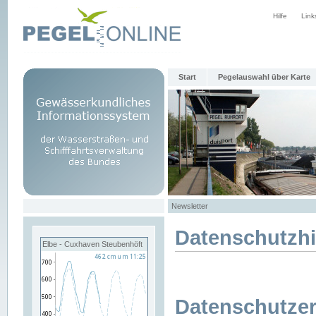
Hilfe
Link
Start
Pegelauswahl über Karte
Newsletter
Datenschutzh
Elbe - Cuxhaven Steubenhöft
Datenschutzer