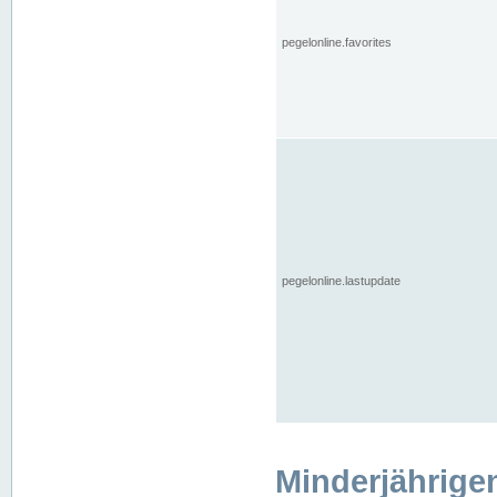
pegelonline.favorites
pegelonline.lastupdate
Minderjährige