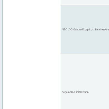
NSC_JOr0zbowdfkqgskdxhlvsebttsws
pegelonline.limitrelation