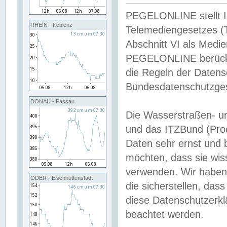
PEGELONLINE stellt Inh
RHEIN - Koblenz
Telemediengesetzes (
Abschnitt VI als Medie
PEGELONLINE berücksi
die Regeln der Date
Bundesdatenschutzge
DONAU - Passau
Die Wasserstraßen- u
und das ITZBund (Pro
Daten sehr ernst und 
möchten, dass sie wis
verwenden. Wir haben
ODER - Eisenhüttenstadt
die sicherstellen, das
diese Datenschutzerkl
beachtet werden.