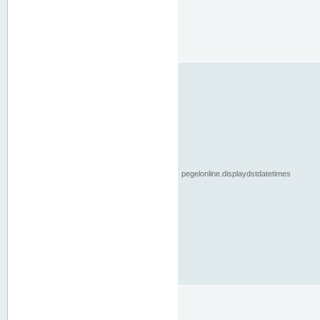
pegelonline.displaydstdatetimes