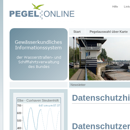
Hilfe
Link
Start
Pegelauswahl über Karte
Newsletter
Datenschutzh
Elbe - Cuxhaven Steubenhöft
Datenschutzer