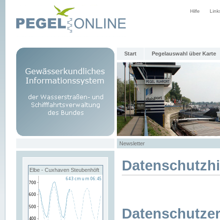
Hilfe
Link
Start
Pegelauswahl über Karte
Newsletter
Datenschutzh
Elbe - Cuxhaven Steubenhöft
Datenschutzer