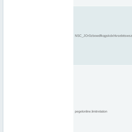
NSC_JOr0zbowdfkqgskdxhlvsebttsws
pegelonline.limitrelation