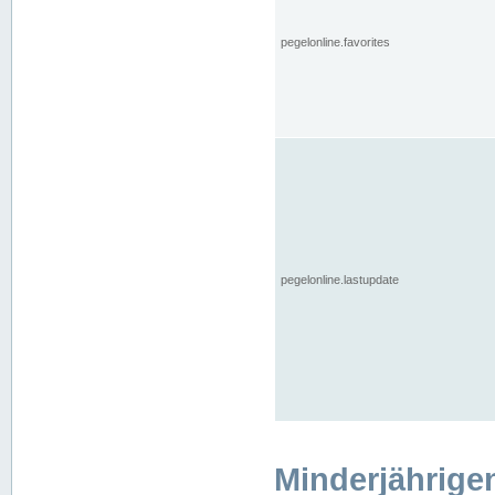
pegelonline.favorites
pegelonline.lastupdate
Minderjährige