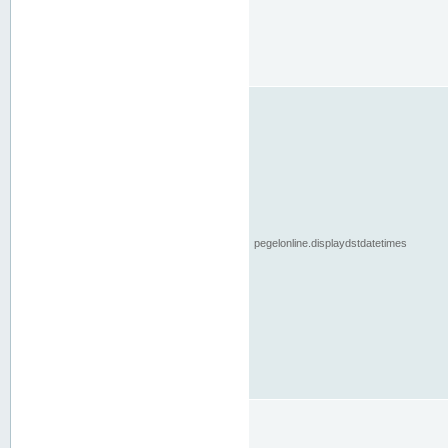
pegelonline.displaydstdatetimes