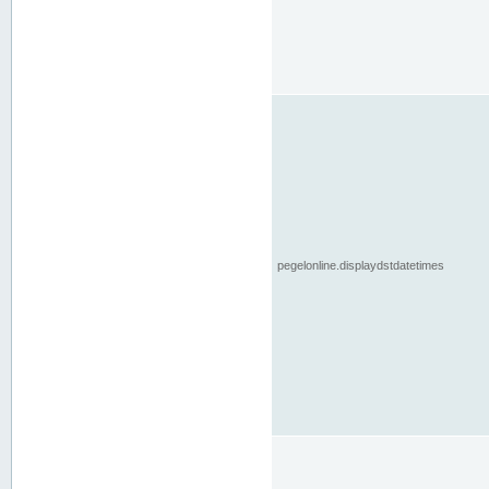
pegelonline.displaydstdatetimes