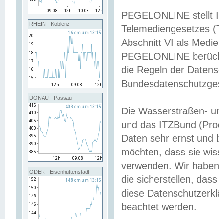
PEGELONLINE stellt Inh
RHEIN - Koblenz
Telemediengesetzes (
Abschnitt VI als Medie
PEGELONLINE berücksi
die Regeln der Date
Bundesdatenschutzge
DONAU - Passau
Die Wasserstraßen- u
und das ITZBund (Pro
Daten sehr ernst und 
möchten, dass sie wis
verwenden. Wir haben
ODER - Eisenhüttenstadt
die sicherstellen, das
diese Datenschutzerkl
beachtet werden.