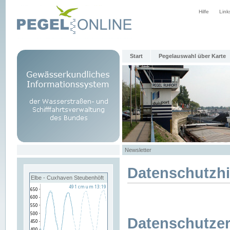
Hilfe
Link
Start
Pegelauswahl über Karte
Newsletter
Datenschutzh
Elbe - Cuxhaven Steubenhöft
Datenschutzer