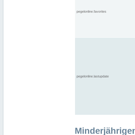
pegelonline.favorites
pegelonline.lastupdate
Minderjährige