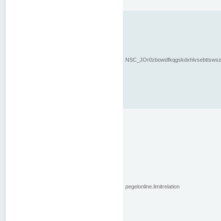
NSC_JOr0zbowdfkqgskdxhlvsebttsws
pegelonline.limitrelation