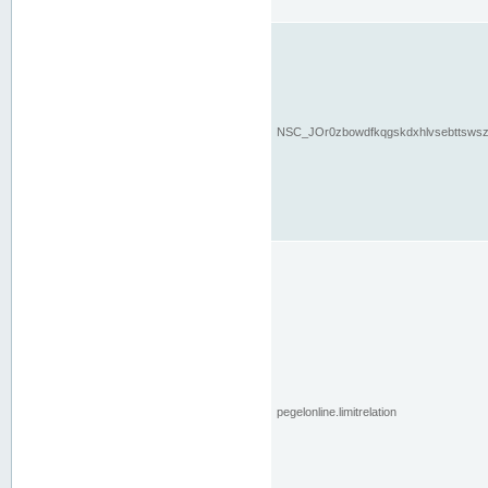
NSC_JOr0zbowdfkqgskdxhlvsebttsws
pegelonline.limitrelation