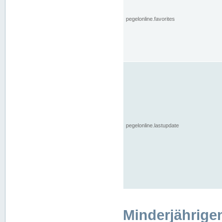
pegelonline.favorites
pegelonline.lastupdate
Minderjährige