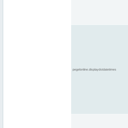
pegelonline.displaydstdatetimes