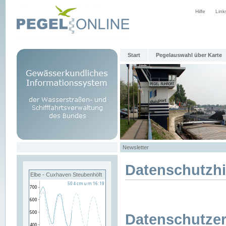
Hilfe
Link
Start
Pegelauswahl über Karte
Newsletter
Datenschutzh
Elbe - Cuxhaven Steubenhöft
Datenschutzer