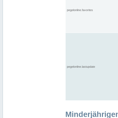
pegelonline.favorites
pegelonline.lastupdate
Minderjährige