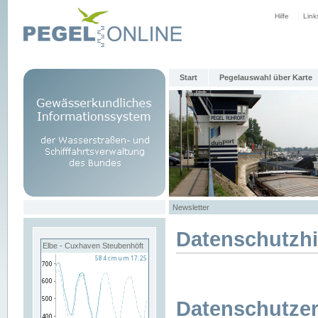
Hilfe
Link
Start
Pegelauswahl über Karte
Newsletter
Datenschutzh
Elbe - Cuxhaven Steubenhöft
Datenschutzer