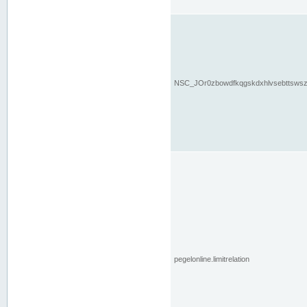
NSC_JOr0zbowdfkqgskdxhlvsebttsws
pegelonline.limitrelation