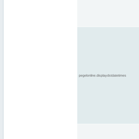
pegelonline.displaydstdatetimes