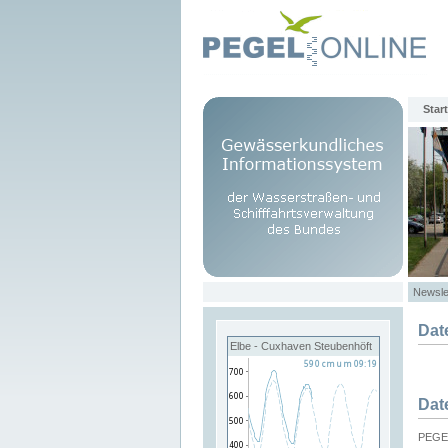
Start
Newsle
Dat
Elbe - Cuxhaven Steubenhöft
Dat
PEGEL