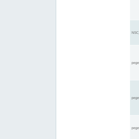
NSC_
pegel
pege
pegel