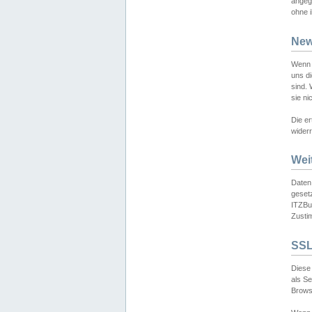
angeg
ohne i
New
Wenn 
uns d
sind.
sie ni
Die er
widerr
Wei
Daten,
gesetz
ITZBun
Zusti
SSL
Diese 
als S
Browse