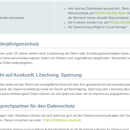
Hier wird ein Zeitstempel gespeichert. Dient
Wasserstände auf
PEGELONLINE Mobil
. S
lonline.lastupdate
der Benutzer immer aktuelle Wasserstände
Die Funktion existiert nur auf
PEGELONLINE
Die Speicherung erfolgt im "Local Storage"
derjährigenschutz
nen unter 18 Jahren dürfen ohne Zustimmung der Eltern oder Erziehungsberechtigten keine
n keine personenbezogenen Daten von Kindern und Jugendlichen angefordert. Wissentlich 
an Dritte weitergegeben.
ht auf Auskunft, Löschung, Sperrung
aben jederzeit das Recht auf unentgeltliche Auskunft über ihre gespeicherten personenbez
weck der Datenverarbeitung sowie ein Recht auf Berichtigung, Sperrung oder Löschung dies
 personenbezogene Daten können sie sich jederzeit unter der im Impressum angegebenen
prechpartner für den Datenschutz
ragen oder Hinweisen können sie sich jederzeit gern an den Datenschutzbeauftragten der Ge
n. Diesen erreichen sie unter:
DSB.GDWS@wsv.bund.de
ständige datenschutzrechtliche Aufsichtsbehörde ist die Bundesbeauftragte für Datenschutz u