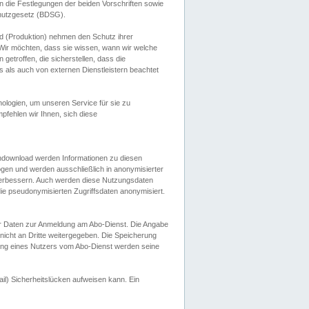
 die Festlegungen der beiden Vorschriften sowie
hutzgesetz (BDSG).
 (Produktion) nehmen den Schutz ihrer
ir möchten, dass sie wissen, wann wir welche
etroffen, die sicherstellen, dass die
 als auch von externen Dienstleistern beachtet
ologien, um unseren Service für sie zu
fehlen wir Ihnen, sich diese
endownload werden Informationen zu diesen
ogen und werden ausschließlich in anonymisierter
verbessern. Auch werden diese Nutzungsdaten
ie pseudonymisierten Zugriffsdaten anonymisiert.
her Daten zur Anmeldung am Abo-Dienst. Die Angabe
 nicht an Dritte weitergegeben. Die Speicherung
dung eines Nutzers vom Abo-Dienst werden seine
il) Sicherheitslücken aufweisen kann. Ein