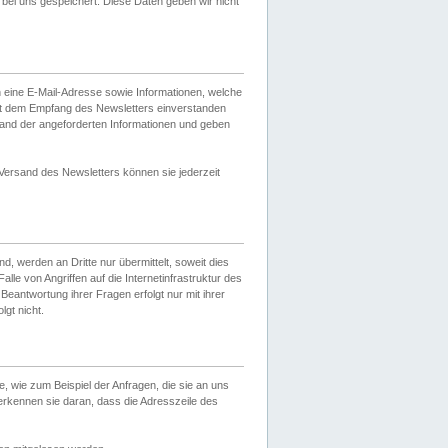
ei uns gespeichert. Diese Daten geben wir nicht
 eine E-Mail-Adresse sowie Informationen, welche
it dem Empfang des Newsletters einverstanden
sand der angeforderten Informationen und geben
 Versand des Newsletters können sie jederzeit
, werden an Dritte nur übermittelt, soweit dies
lle von Angriffen auf die Internetinfrastruktur des
Beantwortung ihrer Fragen erfolgt nur mit ihrer
gt nicht.
, wie zum Beispiel der Anfragen, die sie an uns
erkennen sie daran, dass die Adresszeile des