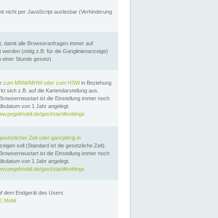
it nicht per JavaScript auslesbar (Verhinderung
, damit alle Browseranfragen immer auf
erden (nötig z.B. für die Ganglinienanzeige)
n einer Stunde gesetzt
te
zum MNW/MHW oder zum HSW
in Beziehung
t sich z.B. auf die Kartendarstellung aus.
Browserneustart ist die Einstellung immer noch
llsdatum von 1 Jahr angelegt.
ww.pegelmobil.de/gast/start#settings
gesetzlicher Zeit oder ganzjährig in
eigen soll (Standard ist die gesetzliche Zeit).
Browserneustart ist die Einstellung immer noch
llsdatum von 1 Jahr angelegt.
ww.pegelmobil.de/gast/start#settings
auf dem Endgerät des Users
 Mobil