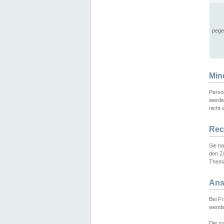
pege
Min
Perso
werde
nicht 
Rec
Sie h
den Z
Thema
Ans
Bei F
wende
Die zu