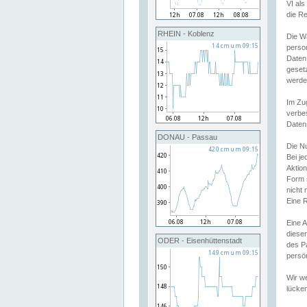
VI al
die R
RHEIN - Koblenz
Die W
perso
Daten
geset
werde
Im Zu
verbe
Daten
DONAU - Passau
Die N
Bei j
Aktion
Form 
nicht 
Eine R
Eine 
dieser
ODER - Eisenhüttenstadt
des P
persön
Wir we
lücken