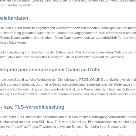
ebenen Kontaktdaten zwecks Bearbeitung der Anfrage und für den Fall von Anschlussfragen b
hre Einwilligung weiter.
sletterdaten
sie den auf der Website angebotenen Newsletter beziehen möchten, benötigen wir von Ihnen
ie Überprüfung gestatten, dass sie der Inhaber der angegebenen E-Mail-Adresse sind und m
 Weitere Daten werden nicht erhoben. Diese Daten verwenden wir ausschließlich für den Ver
cht an Dritte weiter.
teilte Einwilligung zur Speicherung der Daten, der E-Mail-Adresse sowie deren Nutzung zum
ufen, etwa über den "Newsletter kündigen"-Link im Newsletter oder auf der Webseite.
tergabe personenbezogener Daten an Dritte
 die beim Zugriff auf eine Webseite der Dienstleistung PEGELONLINE protokolliert worden sind
lich vorgeschrieben ist, durch eine Gerichtsentscheidung festgelegt oder die Weitergabe im Fa
d zur Rechts- oder Strafverfolgung erforderlich ist. Eine Weitergabe der Daten an Dritte zur 
mmung. Eine Weitergabe zu anderen nichtkommerziellen oder zu kommerziellen Zwecken erfol
- bzw. TLS-Verschlüsselung
Seite nutzt aus Gründen der Sicherheit und zum Schutz der Übertragung vertraulicher Inhalte
eitenbetreiber senden, eine SSL- bzw. TLS-Verschlüsselung. Eine verschlüsselte Verbindung 
rs von "http://" auf "https://" wechselt sowie am Schloss-Symbol in ihrer Browserzeile.