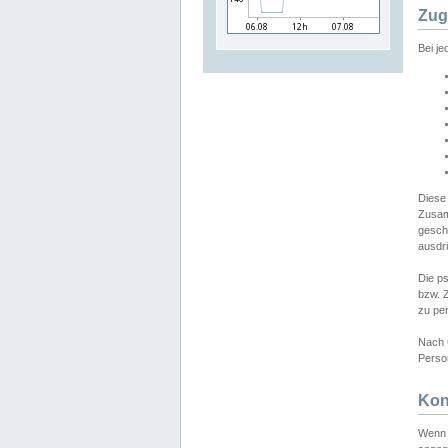
Zug
Bei j
Diese
Zusam
gesch
ausdrü
Die p
bzw. 
zu pe
Nach 
Person
Kon
Wenn 