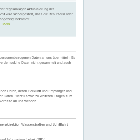
 der regelmäßigen Aktualisierung der
omit wird sichergestellt, dass die Benutzerin oder
 angezeigt bekommt.
 Mobil
 personenbezogenen Daten an uns übermitteln. Es
werden solche Daten nicht gesammelt und auch
ogenen Daten, deren Herkunft und Empfänger und
er Daten. Hierzu sowie zu weiteren Fragen zum
 Adresse an uns wenden.
neraldirektion Wasserstraßen und Schifffahrt
nd Informationsfreiheit (BfDI).