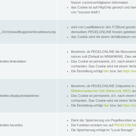
Nutzer zurückverfolgbaren Information
das Cookie ist auf HttpOnly gesetzt und dam
von "session theft")
wird von LoadBalancer des ITZBund gesetzt
JOr0zbowdfkqgskdxhlvsebttswszdq
demselben PEGELONLINE Knoten geleitetet w
das Cookie wird mit einem Verfallsdatum vo
Bestimmt, ob PEGELONLINE die Messwer
setzen soll (Default ist MNW/MHW). Dies wirk
online.limitrelation
Das Cookie ist permanent, d.h. nach einem 
vorhanden. Das Cookie wird mit einem Verfa
Die Einstellung erfolgt
hier
bzw. bei
https://w
Bestimmt, ob PEGELONLINE Zeitpunkte in
Mitteleuropäischer Zeit (Winterzeit, MEZ)
anz
lonline.displaydstdatetimes
Das Cookie ist permanent, d.h. nach einem 
vorhanden. Das Cookie wird mit einem Verfa
Die Einstellung erfolgt
hier
bzw. bei
https://w
Dient der Speicherung von Pegelfavoriten 
online.favorites
Die Funktion existiert nur auf
PEGELONLINE
Die Speicherung erfolgt im "Local Storage"