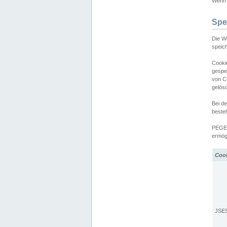
Wenn d
Spe
Die W
speic
Cooki
gespe
von C
gelös
Bei d
beste
PEGEL
ermögl
Coo
JSE