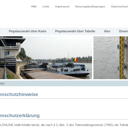
Hilfe
Links
Impressum
Nutzungsbedingungen
Datenschutz
Pegelauswahl über Karte
Pegelauswahl über Tabelle
Abo
Down
tter
enschutzhinweise
enschutzerklärung
ONLINE stellt Inhalte bereit, die nach § 2, Abs. 2 des Telemediengesetzes (TMG) als Teled