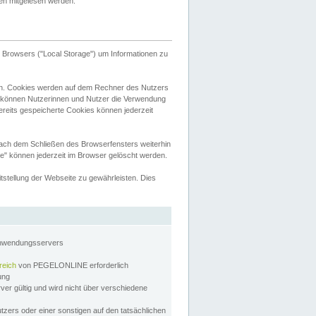
tten mitgelesen werden.
Browsers ("Local Storage") um Informationen zu
n. Cookies werden auf dem Rechner des Nutzers
 können Nutzerinnen und Nutzer die Verwendung
ereits gespeicherte Cookies können jederzeit
nach dem Schließen des Browserfensters weiterhin
e" können jederzeit im Browser gelöscht werden.
stellung der Webseite zu gewährleisten. Dies
Anwendungsservers
reich
von PEGELONLINE erforderlich
zung
rver gültig und wird nicht über verschiedene
utzers oder einer sonstigen auf den tatsächlichen