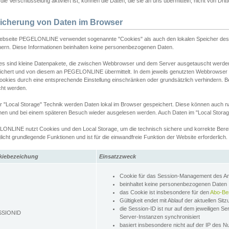
ie Verschlüsselung aktiviert ist, können die Daten, die sie an uns übermitteln, nicht von Dri
icherung von Daten im Browser
ebseite PEGELONLINE verwendet sogenannte "Cookies" als auch den lokalen Speicher des 
hern. Diese Informationen beinhalten keine personenbezogenen Daten.
es sind kleine Datenpakete, die zwischen Webbrowser und dem Server ausgetauscht werde
ichert und von diesem an PEGELONLINE übermittelt. In dem jeweils genutzten Webbrowser
ookies durch eine entsprechende Einstellung einschränken oder grundsätzlich verhindern. B
cht werden.
er "Local Storage" Technik werden Daten lokal im Browser gespeichert. Diese können auch 
hen und bei einem späteren Besuch wieder ausgelesen werden. Auch Daten im "Local Storag
ONLINE nutzt Cookies und den Local Storage, um die technisch sichere und korrekte Bereit
icht grundlegende Funktionen und ist für die einwandfreie Funktion der Website erforderlich.
kiebezeichung
Einsatzzweck
Cookie für das Session-Management des 
beinhaltet keine personenbezogenen Daten
das Cookie ist insbesondere für den
Abo-Be
Gültigkeit endet mit Ablauf der aktuellen Sit
die Session-ID ist nur auf dem jeweiligen Se
SSIONID
Server-Instanzen synchronisiert
basiert insbesondere nicht auf der IP des N