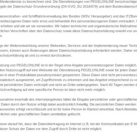
s Mediendienste zu bezeichnen sind. Die Dienstleistungen von PEGELONLINE berücksichtigen
egeln der Datenschutz-Grundverordnung (DS-GVO, EU 2016/679) und dem Bundesdatensc
asserstraßen- und Schifffahrtsverwaltung des Bundes (WSV, Herausgeber) und das ITZBund
nenbezogenen Daten sehr ernst und behandeln ihre personenbezogenen Daten vertraulich. W
 erheben und wie wir sie verwenden. Wir haben technische und organisatorische Maßnahmen g
zlichen Vorschriften über den Datenschutz sowie diese Datenschutzerklärung sowohl von uns
n.
ge der Weiterentwicklung unserer Webseiten, Services und der Implementierung neuer Techn
ssern, können auch Änderungen dieser Datenschutzerklärung erforderlich werden. Daher emp
schutzerklärung ab und zu erneut durchzulesen.
utzung von PEGELONLINE ist in der Regel ohne Angabe personenbezogener Daten möglich.
edem Nutzerzugriff auf eine Webseite der Dienstleistung PEGELONLINE sowie für jeden Dat
en in einer Protokolldatei pseudonymisiert gespeichert. Diese Daten sind nicht personenbez
statistisch ausgewertet, um Zugriffstrends zu erkennen und das Angebot entsprechend zu 
mit persönlichen Daten verknüpft und nicht an Dritte weitergegeben. Nach 60 Tagen werden d
ückverfolgung auf eine spezifische Person ist dann nicht mehr möglich.
Ausnahme innerhalb des Internetangebotes bildet die Eingabe persönlicher oder geschäftlic
 Daten durch den Nutzer erfolgt dabei ausdrücklich freiwillig. Die persönlichen Daten werden
asswortes erfolgt verschlüsselt und ist für keine Person im Klartext einsehbar. Nach Abmel
lichen oder geschäftlichen Daten unmittelbar gelöscht.
isen darauf hin, dass die Datenübertragung im Internet (z.B. bei der Kommunikation per E-Ma
loser Schutz der Daten vor dem Zugriff durch Dritte ist nicht möglich.