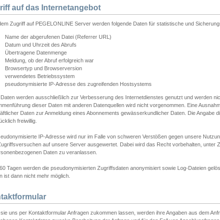
riff auf das Internetangebot
edem Zugriff auf PEGELONLINE Server werden folgende Daten für statistische und Sicherun
Name der abgerufenen Datei (Referrer URL)
Datum und Uhrzeit des Abrufs
Übertragene Datenmenge
Meldung, ob der Abruf erfolgreich war
Browsertyp und Browserversion
verwendetes Betriebssystem
pseudonymisierte IP-Adresse des zugreifenden Hostsystems
 Daten werden ausschließlich zur Verbesserung des Internetdienstes genutzt und werden ni
menführung dieser Daten mit anderen Datenquellen wird nicht vorgenommen. Eine Ausnahme 
äftlicher Daten zur Anmeldung eines Abonnements gewässerkundlicher Daten. Die Angabe die
cklich freiwillig.
seudonymisierte IP-Adresse wird nur im Falle von schweren Verstößen gegen unsere Nutzun
Zugriffsversuchen auf unsere Server ausgewertet. Dabei wird das Recht vorbehalten, unter Z
rsonenbezogenen Daten zu veranlassen.
60 Tagen werden die pseudonymisierten Zugriffsdaten anonymisiert sowie Log-Dateien gelösc
 ist dann nicht mehr möglich.
taktformular
sie uns per Kontaktformular Anfragen zukommen lassen, werden ihre Angaben aus dem Anfrag