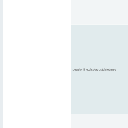
pegelonline.displaydstdatetimes