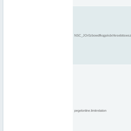
NSC_JOr0zbowdfkqgskdxhlvsebttsws
pegelonline.limitrelation