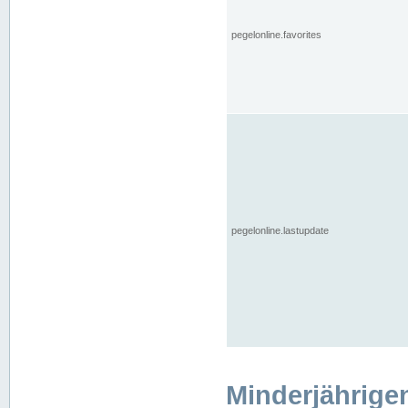
pegelonline.favorites
pegelonline.lastupdate
Minderjährige