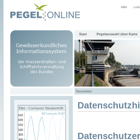
Hilfe
Link
Start
Pegelauswahl über Karte
Newsletter
Datenschutzh
Elbe - Cuxhaven Steubenhöft
Datenschutzer