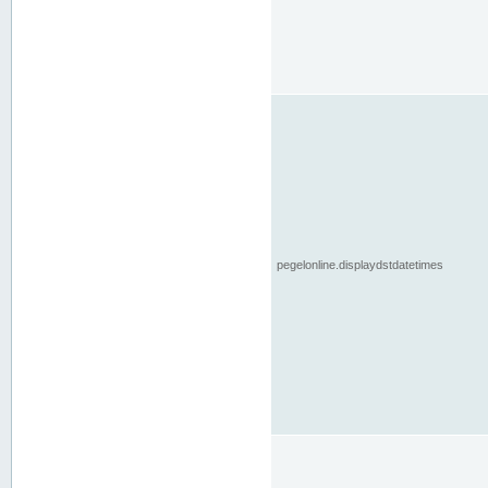
pegelonline.displaydstdatetimes