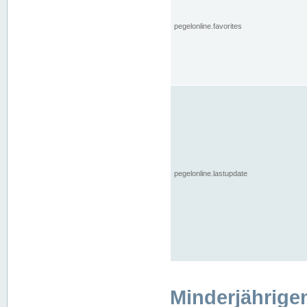
pegelonline.favorites
pegelonline.lastupdate
Minderjährige