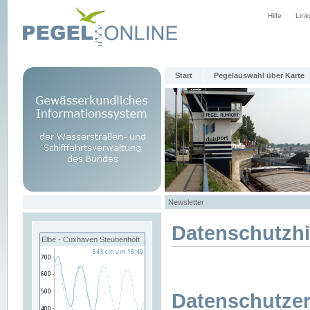
Hilfe
Link
Start
Pegelauswahl über Karte
Newsletter
Datenschutzh
Elbe - Cuxhaven Steubenhöft
Datenschutzer