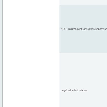
NSC_JOr0zbowdfkqgskdxhlvsebttsws
pegelonline.limitrelation