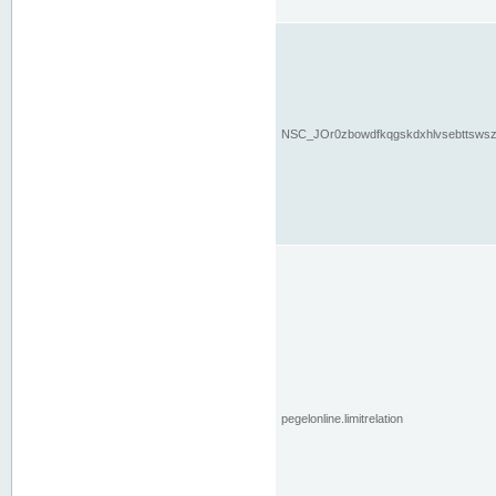
NSC_JOr0zbowdfkqgskdxhlvsebttsws
pegelonline.limitrelation