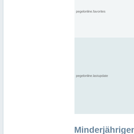
pegelonline.favorites
pegelonline.lastupdate
Minderjährige