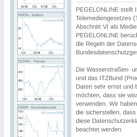
PEGELONLINE stellt Inh
RHEIN - Koblenz
Telemediengesetzes (
Abschnitt VI als Medie
PEGELONLINE berücksi
die Regeln der Date
Bundesdatenschutzge
DONAU - Passau
Die Wasserstraßen- u
und das ITZBund (Pro
Daten sehr ernst und 
möchten, dass sie wis
verwenden. Wir haben
ODER - Eisenhüttenstadt
die sicherstellen, das
diese Datenschutzerkl
beachtet werden.