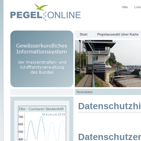
Hilfe
Link
Start
Pegelauswahl über Karte
Newsletter
Datenschutzh
Elbe - Cuxhaven Steubenhöft
Datenschutzer