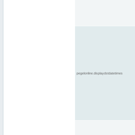
pegelonline.displaydstdatetimes