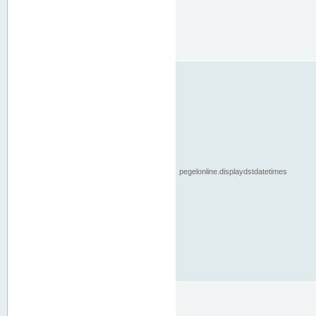
pegelonline.displaydstdatetimes