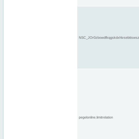
NSC_JOr0zbowdfkqgskdxhlvsebttsws
pegelonline.limitrelation