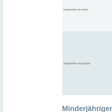
pegelonline.favorites
pegelonline.lastupdate
Minderjährige