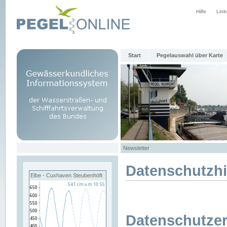
Hilfe
Link
Start
Pegelauswahl über Karte
Newsletter
Datenschutzh
Elbe - Cuxhaven Steubenhöft
Datenschutzer