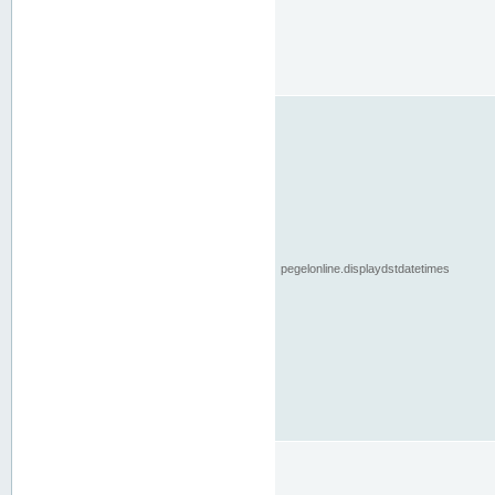
pegelonline.displaydstdatetimes