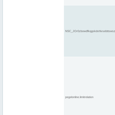
NSC_JOr0zbowdfkqgskdxhlvsebttsws
pegelonline.limitrelation