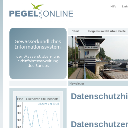
Hilfe
Link
Start
Pegelauswahl über Karte
Newsletter
Datenschutzh
Elbe - Cuxhaven Steubenhöft
Datenschutzer