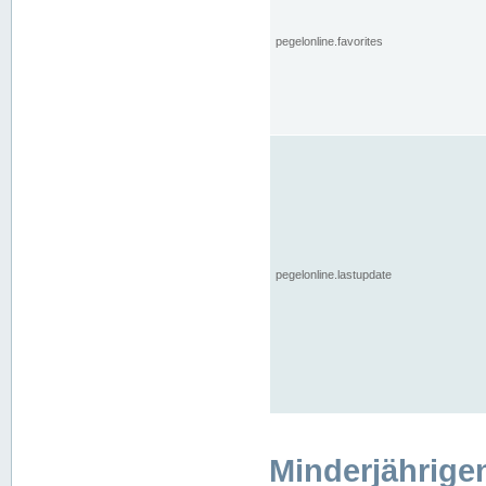
pegelonline.favorites
pegelonline.lastupdate
Minderjährige