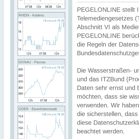
PEGELONLINE stellt Inh
RHEIN - Koblenz
Telemediengesetzes (
Abschnitt VI als Medie
PEGELONLINE berücksi
die Regeln der Date
Bundesdatenschutzge
DONAU - Passau
Die Wasserstraßen- u
und das ITZBund (Pro
Daten sehr ernst und 
möchten, dass sie wis
verwenden. Wir haben
ODER - Eisenhüttenstadt
die sicherstellen, das
diese Datenschutzerkl
beachtet werden.