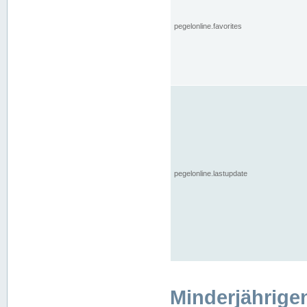
pegelonline.favorites
pegelonline.lastupdate
Minderjährige