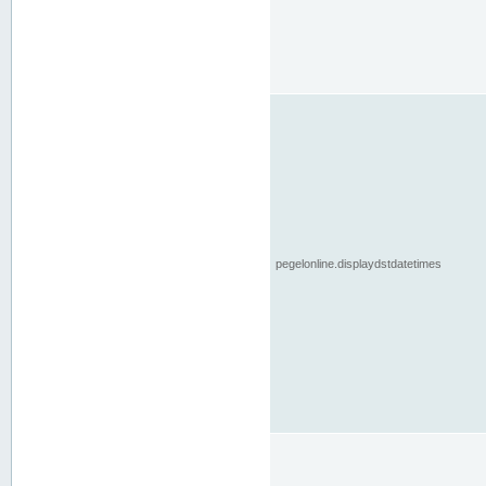
pegelonline.displaydstdatetimes