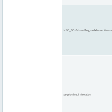
NSC_JOr0zbowdfkqgskdxhlvsebttsws
pegelonline.limitrelation