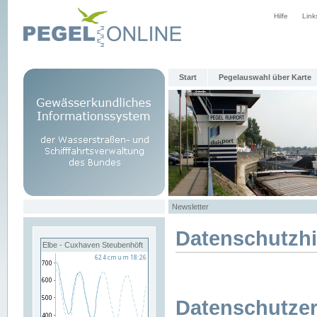
Hilfe
Link
Start
Pegelauswahl über Karte
Newsletter
Datenschutzh
Elbe - Cuxhaven Steubenhöft
Datenschutzer