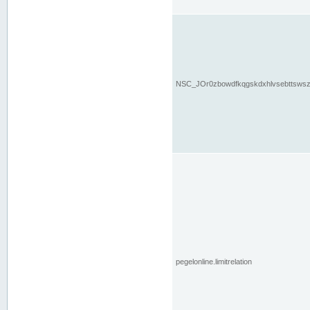
NSC_JOr0zbowdfkqgskdxhlvsebttsws
pegelonline.limitrelation