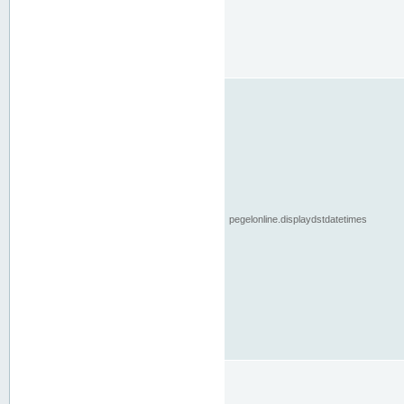
pegelonline.displaydstdatetimes