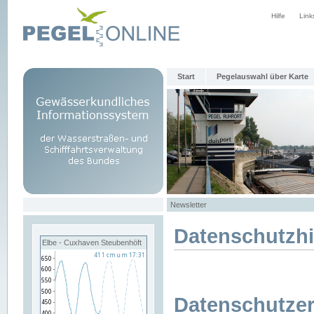
Hilfe
Link
Start
Pegelauswahl über Karte
Newsletter
Datenschutzh
Elbe - Cuxhaven Steubenhöft
Datenschutzer