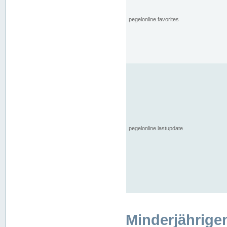
pegelonline.favorites
pegelonline.lastupdate
Minderjährige